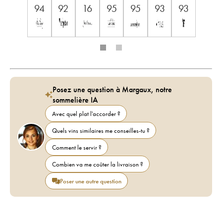
94
92
16
95
95
93
93
Posez une question à Margaux, notre
sommelière IA
Avec quel plat l'accorder ?
Quels vins similaires me conseilles-tu ?
Comment le servir ?
Combien va me coûter la livraison ?
Poser une autre question