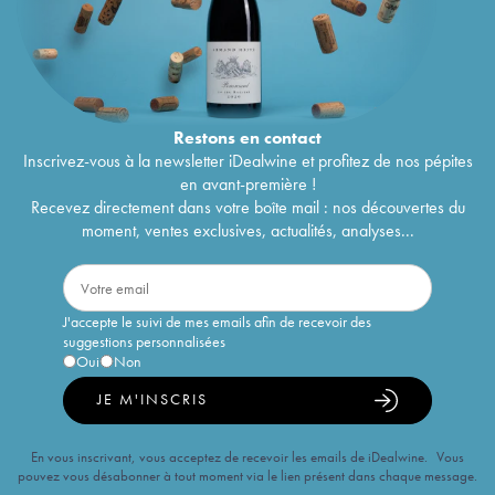
Restons en
contact
Inscrivez-vous à la newsletter iDealwine et profitez de nos pépites
en avant-première !
Recevez directement dans votre boîte mail : nos découvertes du
moment, ventes exclusives, actualités, analyses...
J'accepte le suivi de mes emails afin de recevoir des
suggestions personnalisées
Oui
Non
JE M'INSCRIS
En vous inscrivant, vous acceptez de recevoir les emails de iDealwine. Vous
pouvez vous désabonner à tout moment via le lien présent dans chaque message.