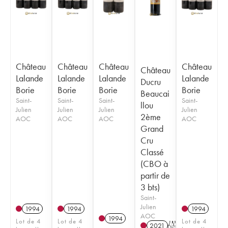
Château
Château
Château
Château
Château
Lalande
Lalande
Lalande
Lalande
Ducru
Borie
Borie
Borie
Borie
Beaucai
Saint-
Saint-
Saint-
Saint-
llou
Julien
Julien
Julien
Julien
2ème
AOC
AOC
AOC
AOC
Grand
Cru
Classé
(CBO à
partir de
3 bts)
Saint-
Julien
1994
1994
1994
AOC
1994
Lot de 4
Lot de 4
Lot de 4
2021
T