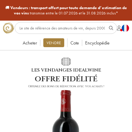
🚚
Vendeurs :
transport offert pour toute demande d’estimation de
vos vins
transmise entre le 01.07.2026 et le 31.08.2026 inclus*
Acheter
Cote
Encyclopédie
VENDRE
LES VENDANGES IDEALWINE
offre fidélité
Obtenez des bons de réduction avec vos achats !