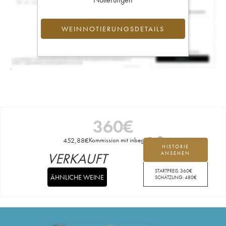
WEINNOTIERUNGSDETAILS
360
€
452,88
€
Kommission mit inbegriffen
HISTORIE
VERKAUFT
ANSEHEN
STARTPREIS:
360
€
ÄHNLICHE WEINE
SCHÄTZUNG:
480
€