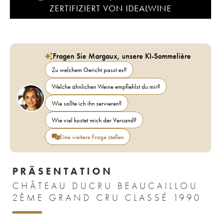
ZERTIFIZIERT VON IDEALWINE
Fragen Sie Margaux, unsere KI-Sommelière
Zu welchem Gericht passt es?
Welche ähnlichen Weine empfiehlst du mir?
Wie sollte ich ihn servieren?
Wie viel kostet mich der Versand?
Eine weitere Frage stellen
PRÄSENTATION
CHÂTEAU DUCRU BEAUCAILLOU
2ÈME GRAND CRU CLASSÉ 1990