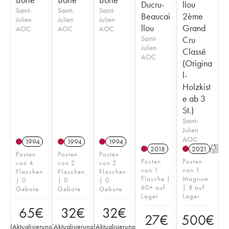
Ducru-
llou
Saint-
Saint-
Saint-
Beaucai
2ème
Julien
Julien
Julien
llou
Grand
AOC
AOC
AOC
Saint-
Cru
Julien
Classé
AOC
(Origina
l-
Holzkist
e ab 3
St.)
Saint-
Julien
AOC
1994
1994
1994
2018
2021
T
Posten
Posten
Posten
Posten
Posten
von 4
von 2
von 2
von 1
von 1
Flaschen
Flaschen
Flaschen
Flasche |
Magnum
| 0
| 0
| 0
60+ auf
| 8 auf
Gebote
Gebote
Gebote
Lager
Lager
65
€
32
€
32
€
27
€
500
€
(
Aktualisierung
(
Aktualisierung
(
Aktualisierung