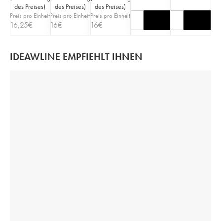
des Preises
)
des Preises
)
des Preises
)
Preis pro Einheit
Preis pro Einheit
Preis pro Einheit
16,25
€
16
€
16
€
IDEAWLINE EMPFIEHLT IHNEN