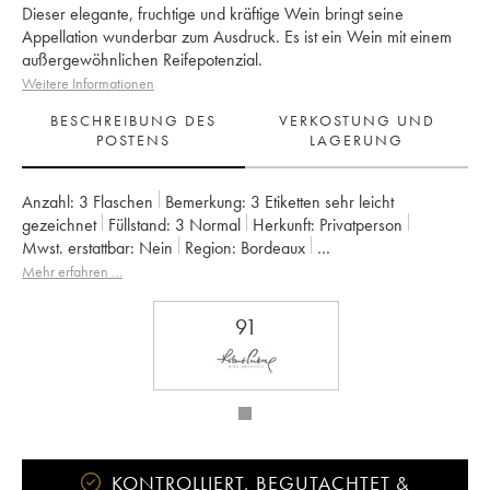
Dieser elegante, fruchtige und kräftige Wein bringt seine
Appellation wunderbar zum Ausdruck. Es ist ein Wein mit einem
außergewöhnlichen Reifepotenzial.
Weitere Informationen
BESCHREIBUNG DES
VERKOSTUNG UND
POSTENS
LAGERUNG
Anzahl:
3 Flaschen
Bemerkung:
3 Etiketten sehr leicht
gezeichnet
Füllstand:
3
Normal
Herkunft:
privatperson
Mwst. erstattbar:
nein
Region:
Bordeaux
Appellation:
Saint-Julien
Klassifizierung:
2ème Grand Cru Classé
Mehr erfahren …
Eigentümer:
Famille Borie
91
KONTROLLIERT, BEGUTACHTET &