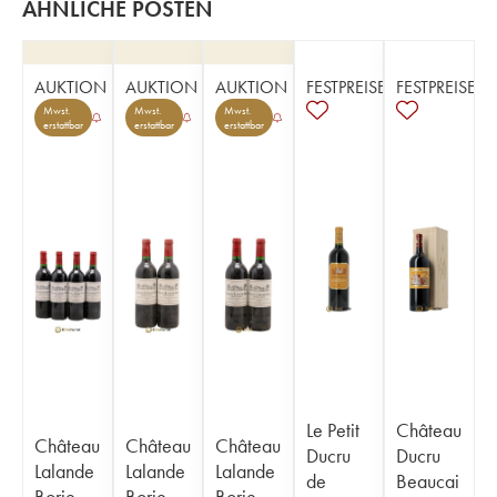
ÄHNLICHE POSTEN
AUKTION
AUKTION
AUKTION
FESTPREISE
FESTPREISE
Mwst.
Mwst.
Mwst.
erstattbar
erstattbar
erstattbar
Le Petit
Château
Château
Château
Château
Ducru
Ducru
Lalande
Lalande
Lalande
de
Beaucai
Borie
Borie
Borie