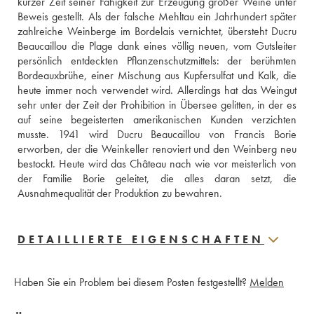
kurzer Zeit seiner Fähigkeit zur Erzeugung großer Weine unter 
Beweis gestellt. Als der falsche Mehltau ein Jahrhundert später 
zahlreiche Weinberge im Bordelais vernichtet, übersteht Ducru 
Beaucaillou die Plage dank eines völlig neuen, vom Gutsleiter 
persönlich entdeckten Pflanzenschutzmittels: der berühmten 
Bordeauxbrühe, einer Mischung aus Kupfersulfat und Kalk, die 
heute immer noch verwendet wird. Allerdings hat das Weingut 
sehr unter der Zeit der Prohibition in Übersee gelitten, in der es 
auf seine begeisterten amerikanischen Kunden verzichten 
musste. 1941 wird Ducru Beaucaillou von Francis Borie 
erworben, der die Weinkeller renoviert und den Weinberg neu 
bestockt. Heute wird das Château nach wie vor meisterlich von 
der Familie Borie geleitet, die alles daran setzt, die 
Ausnahmequalität der Produktion zu bewahren.
DETAILLIERTE EIGENSCHAFTEN
Haben Sie ein Problem bei diesem Posten festgestellt?
Melden