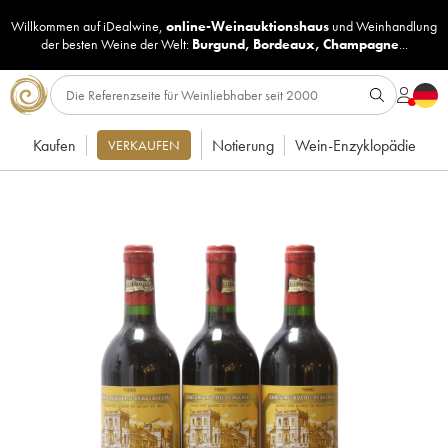
Willkommen auf iDealwine,
online-Weinauktionshaus
und
Weinhandlung
der besten Weine der Welt:
Burgund
,
Bordeaux
,
Champagne
...
Kaufen
Notierung
Wein-Enzyklopädie
VERKAUFEN