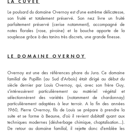
LA CUVÉE
Le poulsard du domaine Overnoy est d'une extrême délicatesse, 
son fruité et totalement préservé. Son nez livre un fruité 
parfaitement préservé (cerise notamment), accompagné de 
notes florales (rose, pivoine) et la bouche apporte de la 
souplesse grâce à des tanins très discrets, une grande finesse.
LE DOMAINE OVERNOY
Overnoy est une des références phare du Jura. Ce domaine 
familial de Pupillin (au Sud d'Arbois) était dirigé au début du 
siècle dernier par Louis Overnoy, qui, avec son frère Guy, 
s'intéressèrent particulièrement au matériel végétal et 
sélectionnèrent des variétés (notamment de chardonnay) 
particulièrement adaptées à leur terroir. A la fin des années 
1960, Pierre Overnoy, fils de Louis se prépare à prendre la 
suite et se forme à Beaune, d'où il revient dubitatif quant aux 
techniques modernes (désherbage chimique, chaptalisation...). 
De retour au domaine familial, il rejette donc d'emblée les 