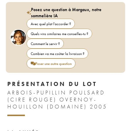
Posez une question à Margaux, notre
sommelière IA
Avec quel plat l'accorder ?
Quels vins similaires me conseilles-tu ?
Comment le servir ?
Combien va me coûter la livraison ?
Poser une autre question
PRÉSENTATION DU LOT
ARBOIS-PUPILLIN POULSARD
(CIRE ROUGE) OVERNOY-
HOUILLON (DOMAINE) 2005