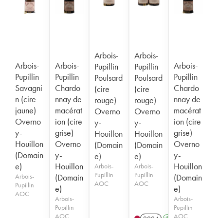
Arbois-
Arbois-
Arbois-
Arbois-
Arbois-
Pupillin
Pupillin
Pupillin
Pupillin
Pupillin
Poulsard
Poulsard
Savagni
Chardo
Chardo
(cire
(cire
n (cire
nnay de
nnay de
rouge)
rouge)
jaune)
macérat
macérat
Overno
Overno
Overno
ion (cire
ion (cire
y-
y-
y-
grise)
grise)
Houillon
Houillon
Houillon
Overno
Overno
(Domain
(Domain
(Domain
y-
y-
e)
e)
e)
Houillon
Houillon
Arbois-
Arbois-
Pupillin
Pupillin
Arbois-
(Domain
(Domain
AOC
AOC
Pupillin
e)
e)
AOC
Arbois-
Arbois-
Pupillin
Pupillin
AOC
AOC