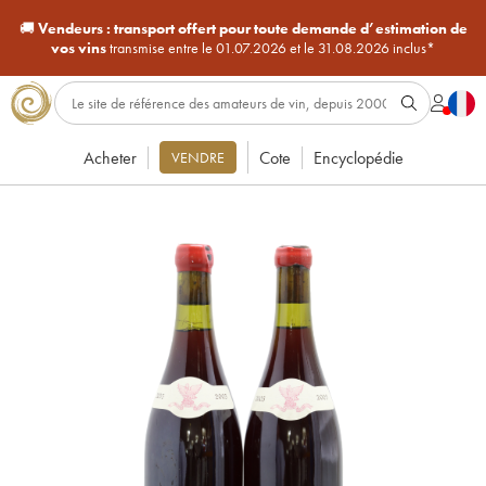
🚚
Vendeurs :
transport offert pour toute demande d’estimation de
vos vins
transmise entre le 01.07.2026 et le 31.08.2026 inclus*
Acheter
Cote
Encyclopédie
VENDRE