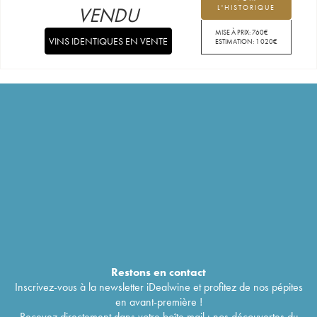
VENDU
L'HISTORIQUE
MISE À PRIX:
760
€
VINS IDENTIQUES EN VENTE
ESTIMATION:
1 020
€
Restons en
contact
Inscrivez-vous à la newsletter iDealwine et profitez de nos pépites
en avant-première !
Recevez directement dans votre boîte mail : nos découvertes du