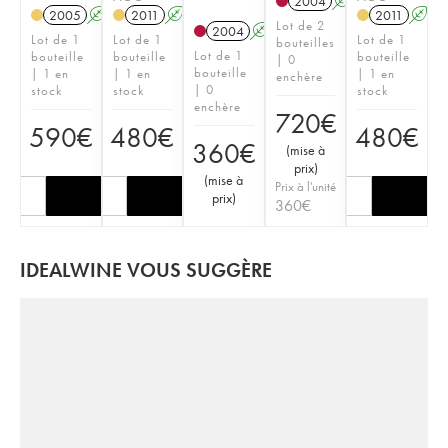
2004
A
S
2005
A
S
2011
A
S
2011
A
S
Lot de 2
2004
A
S
Lot de 1
Lot de 1
Lot de 1
bouteilles
Lot de 1
bouteille
bouteille
bouteille
| 0
bouteille
| 1 en
| 1 en
| 1 en
enchère
| 0
stock
stock
stock
enchère
720
€
590
€
480
€
480
€
360
€
(
mise à
prix
)
(
mise à
Prix à l'unité
prix
)
360
€
IDEALWINE VOUS SUGGÈRE