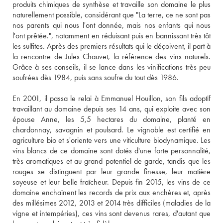
produits chimiques de synthèse et travaille son domaine le plus 
naturellement possible, considérant que "La terre, ce ne sont pas 
nos parents qui nous l'ont donnée, mais nos enfants qui nous 
l'ont prêtée.", notamment en réduisant puis en bannissant très tôt 
les sulfites. Après des premiers résultats qui le déçoivent, il part à 
la rencontre de Jules Chauvet, la référence des vins naturels. 
Grâce à ses conseils, il se lance dans les vinifications très peu 
soufrées dès 1984, puis sans soufre du tout dès 1986.
En 2001, il passa le relai à Emmanuel Houillon, son fils adoptif 
travaillant au domaine depuis ses 14 ans, qui exploite avec son 
épouse Anne, les 5,5 hectares du domaine, planté en 
chardonnay, savagnin et poulsard. Le vignoble est certifié en 
agriculture bio et s'oriente vers une viticulture biodynamique. Les 
vins blancs de ce domaine sont dotés d'une forte personnalité, 
très aromatiques et au grand potentiel de garde, tandis que les 
rouges se distinguent par leur grande finesse, leur matière 
soyeuse et leur belle fraîcheur. Depuis fin 2015, les vins de ce 
domaine enchaînent les records de prix aux enchères et, après 
des millésimes 2012, 2013 et 2014 très difficiles (maladies de la 
vigne et intempéries), ces vins sont devenus rares, d'autant que 