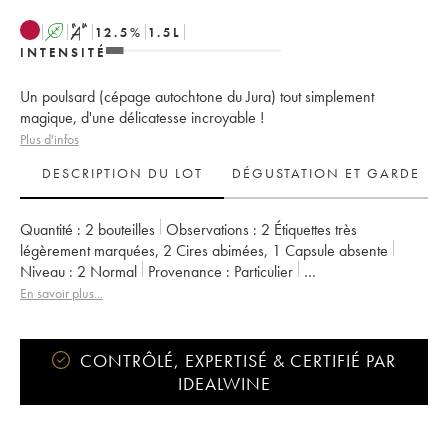
A
S
12.5
%
1.5
L
INTENSITÉ
Un poulsard (cépage autochtone du Jura) tout simplement
magique, d'une délicatesse incroyable !
Plus d'infos
DESCRIPTION DU LOT
DÉGUSTATION ET GARDE
Quantité :
2 bouteilles
Observations :
2 Étiquettes très
légèrement marquées
,
2 Cires abimées
,
1 Capsule absente
Niveau :
2
Normal
Provenance :
particulier
TVA récupérable :
non
Région :
Jura
En savoir plus...
Appellation :
Arbois-Pupillin
Propriétaire :
Overnoy-Houillon (Domaine)
CONTRÔLÉ, EXPERTISÉ & CERTIFIÉ PAR
IDEALWINE