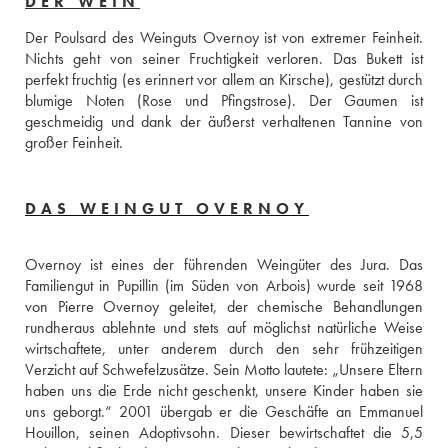
DER WEIN
Der Poulsard des Weinguts Overnoy ist von extremer Feinheit. 
Nichts geht von seiner Fruchtigkeit verloren. Das Bukett ist 
perfekt fruchtig (es erinnert vor allem an Kirsche), gestützt durch 
blumige Noten (Rose und Pfingstrose). Der Gaumen ist 
geschmeidig und dank der äußerst verhaltenen Tannine von 
großer Feinheit.
DAS WEINGUT OVERNOY
Overnoy ist eines der führenden Weingüter des Jura. Das 
Familiengut in Pupillin (im Süden von Arbois) wurde seit 1968 
von Pierre Overnoy geleitet, der chemische Behandlungen 
rundheraus ablehnte und stets auf möglichst natürliche Weise 
wirtschaftete, unter anderem durch den sehr frühzeitigen 
Verzicht auf Schwefelzusätze. Sein Motto lautete: „Unsere Eltern 
haben uns die Erde nicht geschenkt, unsere Kinder haben sie 
uns geborgt.“ 2001 übergab er die Geschäfte an Emmanuel 
Houillon, seinen Adoptivsohn. Dieser bewirtschaftet die 5,5 