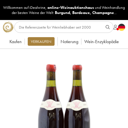
Willkommen auf iDealwine,
online-Weinauktionshaus
und
Weinhandlung
der besten Weine der Welt:
Burgund
,
Bordeaux
,
Champagne
...
Kaufen
Notierung
Wein-Enzyklopädie
VERKAUFEN