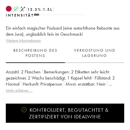
A
S
12.5
%
1.5
L
INTENSITÄT
Ein einfach magischer Poulsard (eine autochthone Rebsorte aus
dem Jura), unglaublich fein im Geschmack!
Weitere Informationen
BESCHREIBUNG DES
VERKOSTUNG UND
POSTENS
LAGERUNG
Anzahl:
2 Flaschen
Bemerkungen:
2 Etiketten sehr leicht
gezeichnet
,
2 Wachs beschädigt
,
1 Kapsel fehlt
Füllstand:
2
Normal
Herkunft:
privatperson
Mwst. erstattbar:
nein
Region:
Jura
Appellation:
Arbois-Pupillin
Mehr erfahren …
Eigentümer:
Overnoy-Houillon (Domaine)
KONTROLLIERT, BEGUTACHTET &
ZERTIFIZIERT VON IDEALWINE