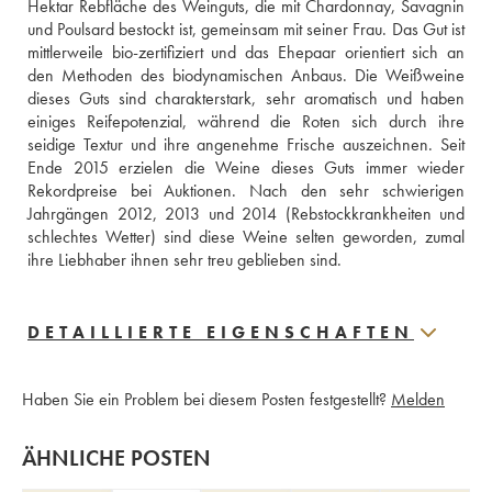
Hektar Rebfläche des Weinguts, die mit Chardonnay, Savagnin 
und Poulsard bestockt ist, gemeinsam mit seiner Frau. Das Gut ist 
mittlerweile bio-zertifiziert und das Ehepaar orientiert sich an 
den Methoden des biodynamischen Anbaus. Die Weißweine 
dieses Guts sind charakterstark, sehr aromatisch und haben 
einiges Reifepotenzial, während die Roten sich durch ihre 
seidige Textur und ihre angenehme Frische auszeichnen. Seit 
Ende 2015 erzielen die Weine dieses Guts immer wieder 
Rekordpreise bei Auktionen. Nach den sehr schwierigen 
Jahrgängen 2012, 2013 und 2014 (Rebstockkrankheiten und 
schlechtes Wetter) sind diese Weine selten geworden, zumal 
ihre Liebhaber ihnen sehr treu geblieben sind.
DETAILLIERTE EIGENSCHAFTEN
Haben Sie ein Problem bei diesem Posten festgestellt?
Melden
ÄHNLICHE POSTEN