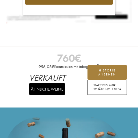
760
€
956,08
€
Kommission mit inbegriffen
HISTORIE
VERKAUFT
ANSEHEN
STARTPREIS:
760
€
ÄHNLICHE WEINE
SCHÄTZUNG:
1.020
€