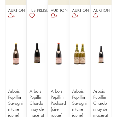
AUKTION
FESTPREISE
AUKTION
AUKTION
AUKTION
4
5
4
1
Arbois-
Arbois-
Arbois-
Arbois-
Arbois-
Pupillin
Pupillin
Pupillin
Pupillin
Pupillin
Savagni
Chardo
Poulsard
Savagni
Chardo
n (cire
nnay de
(cire
n (cire
nnay de
jaune)
macérat
rouge)
jaune)
macérat