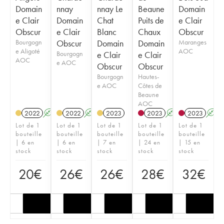
Domain
nnay
nnay Le
Beaune
Domain
e Clair
Domain
Chat
Puits de
e Clair
Obscur
e Clair
Blanc
Chaux
Obscur
Bourgogn
Obscur
Domain
Domain
Maranges
e Aligoté
AOC
Bourgogn
e Clair
e Clair
AOC
e AOC
Obscur
Obscur
Bourgogn
Hautes-
e AOC
Côtes de
Beaune
AOC
2022
A
K
2022
A
K
2023
2023
A
K
2023
A
Lot de 1
Lot de 1
Lot de 1
Lot de 1
Lot de 1
bouteille
bouteille
bouteille
bouteille
bouteille
| 6 en
| 6 en
| 7 en
| 24 en
| 15 en
stock
stock
stock
stock
stock
20
€
26
€
26
€
28
€
32
€