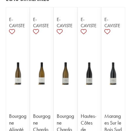
E-
E-
E-
E-
E-
CAVISTE
CAVISTE
CAVISTE
CAVISTE
CAVISTE
Bourgog
Bourgog
Bourgog
Hautes-
Marang
ne
ne
ne
Côtes
es Sur le
Aligoté
Chardo
Chardo
de
Bois Sud