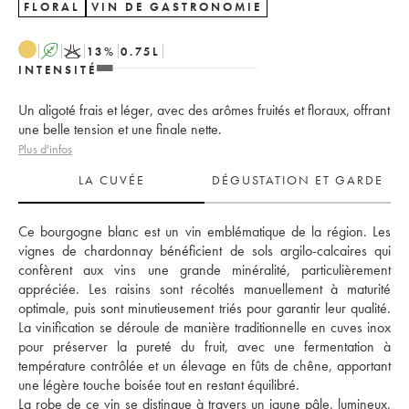
FLORAL
VIN DE GASTRONOMIE
A
K
13
%
0.75
L
INTENSITÉ
Un aligoté frais et léger, avec des arômes fruités et floraux, offrant
une belle tension et une finale nette.
Plus d'infos
LA CUVÉE
DÉGUSTATION ET GARDE
Ce bourgogne blanc est un vin emblématique de la région. Les 
vignes de chardonnay bénéficient de sols argilo-calcaires qui 
confèrent aux vins une grande minéralité, particulièrement 
appréciée. Les raisins sont récoltés manuellement à maturité 
optimale, puis sont minutieusement triés pour garantir leur qualité. 
La vinification se déroule de manière traditionnelle en cuves inox 
pour préserver la pureté du fruit, avec une fermentation à 
température contrôlée et un élevage en fûts de chêne, apportant 
une légère touche boisée tout en restant équilibré. 
La robe de ce vin se distingue à travers un jaune pâle, lumineux, 