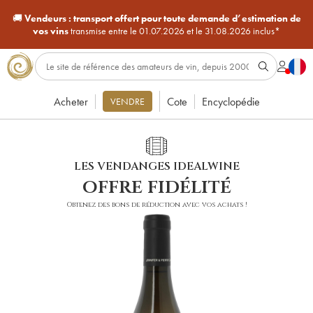
🚚
Vendeurs :
transport offert pour toute demande d’estimation de
vos vins
transmise entre le 01.07.2026 et le 31.08.2026 inclus*
Acheter
Cote
Encyclopédie
VENDRE
LES VENDANGES IDEALWINE
offre fidélité
Obtenez des bons de réduction avec vos achats !