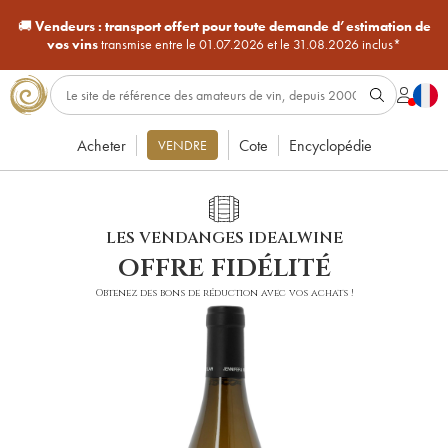
🚚
Vendeurs :
transport offert pour toute demande d’estimation de
vos vins
transmise entre le 01.07.2026 et le 31.08.2026 inclus*
Acheter
Cote
Encyclopédie
VENDRE
LES VENDANGES IDEALWINE
offre fidélité
Obtenez des bons de réduction avec vos achats !