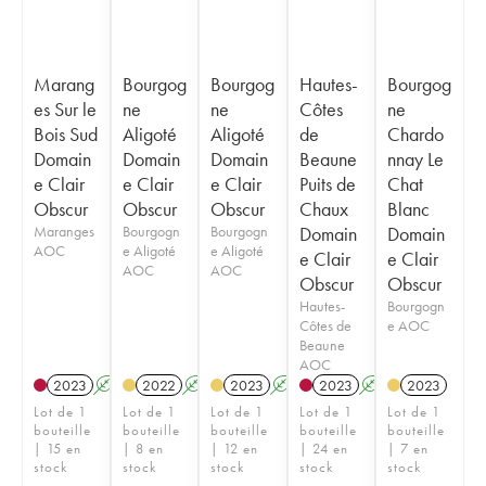
Marang
Bourgog
Bourgog
Hautes-
Bourgog
es Sur le
ne
ne
Côtes
ne
Bois Sud
Aligoté
Aligoté
de
Chardo
Domain
Domain
Domain
Beaune
nnay Le
e Clair
e Clair
e Clair
Puits de
Chat
Obscur
Obscur
Obscur
Chaux
Blanc
Maranges
Bourgogn
Bourgogn
Domain
Domain
AOC
e Aligoté
e Aligoté
e Clair
e Clair
AOC
AOC
Obscur
Obscur
Hautes-
Bourgogn
Côtes de
e AOC
Beaune
AOC
2023
A
K
2022
A
K
2023
A
K
2023
A
K
2023
Lot de 1
Lot de 1
Lot de 1
Lot de 1
Lot de 1
bouteille
bouteille
bouteille
bouteille
bouteille
| 15 en
| 8 en
| 12 en
| 24 en
| 7 en
stock
stock
stock
stock
stock