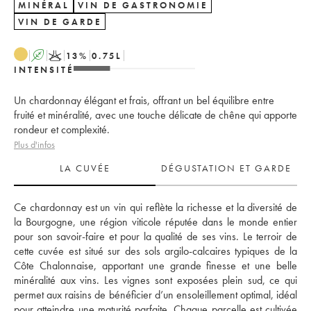
MINÉRAL
VIN DE GASTRONOMIE
VIN DE GARDE
A
K
13
%
0.75
L
INTENSITÉ
Un chardonnay élégant et frais, offrant un bel équilibre entre
fruité et minéralité, avec une touche délicate de chêne qui apporte
rondeur et complexité.
Plus d'infos
LA CUVÉE
DÉGUSTATION ET GARDE
Ce chardonnay est un vin qui reflète la richesse et la diversité de 
la Bourgogne, une région viticole réputée dans le monde entier 
pour son savoir-faire et pour la qualité de ses vins. Le terroir de 
cette cuvée est situé sur des sols argilo-calcaires typiques de la 
Côte Chalonnaise, apportant une grande finesse et une belle 
minéralité aux vins. Les vignes sont exposées plein sud, ce qui 
permet aux raisins de bénéficier d’un ensoleillement optimal, idéal 
pour atteindre une maturité parfaite. Chaque parcelle est cultivée 