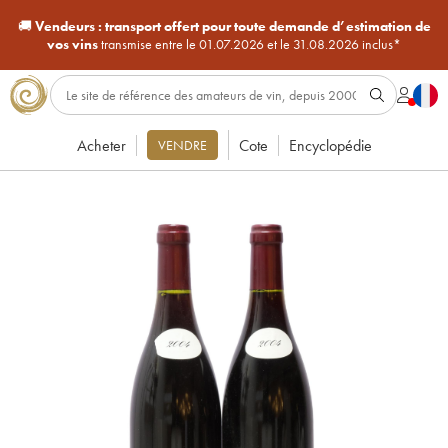
🚚
Vendeurs :
transport offert pour toute demande d’estimation de
vos vins
transmise entre le 01.07.2026 et le 31.08.2026 inclus*
Acheter
Cote
Encyclopédie
VENDRE