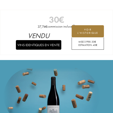
30
€
37,74
€
commission incluse
VOIR
VENDU
L'HISTORIQUE
MISE À PRIX:
30
€
VINS IDENTIQUES EN VENTE
ESTIMATION:
40
€