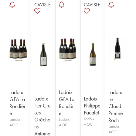
CAVISTE
CAVISTE
Ladoix
Ladoix
Ladoix
Ladoix
Ladoix
GFA La
GFA La
Le
1er Cru
Philippe
Rondièr
Rondièr
Cloud
Les
Pacalet
e
e
Prieuré
Grécho
Ladoix
Ladoix
Ladoix
Roch
AOC
AOC
AOC
ns
Ladoix
AOC
Antoine