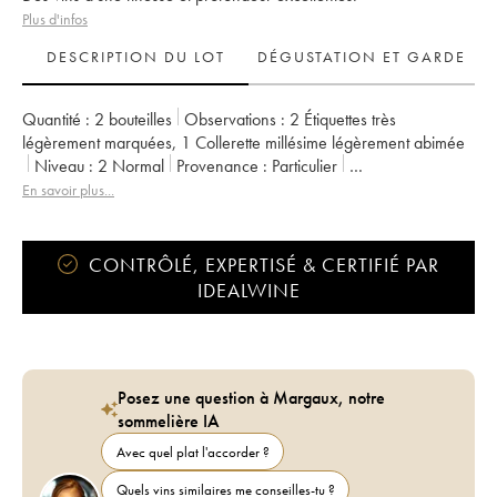
Plus d'infos
DESCRIPTION DU LOT
DÉGUSTATION ET GARDE
Quantité :
2 bouteilles
Observations :
2 Étiquettes très
légèrement marquées
,
1 Collerette millésime légèrement abimée
Niveau :
2
Normal
Provenance :
particulier
TVA récupérable :
non
Région :
Bourgogne
En savoir plus...
Appellation :
Ladoix
CONTRÔLÉ, EXPERTISÉ & CERTIFIÉ PAR
IDEALWINE
Posez une question à Margaux, notre
sommelière IA
Avec quel plat l'accorder ?
Quels vins similaires me conseilles-tu ?