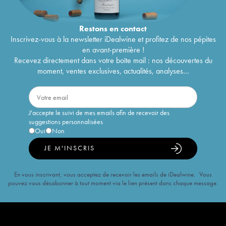
Restons en
contact
Inscrivez-vous à la newsletter iDealwine et profitez de nos pépites
en avant-première !
Recevez directement dans votre boîte mail : nos découvertes du
moment, ventes exclusives, actualités, analyses...
J'accepte le suivi de mes emails afin de recevoir des
suggestions personnalisées
Oui
Non
JE M'INSCRIS
En vous inscrivant, vous acceptez de recevoir les emails de iDealwine. Vous
pouvez vous désabonner à tout moment via le lien présent dans chaque message.