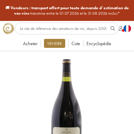
🚚
Vendeurs :
transport offert pour toute demande d’estimation de
vos vins
transmise entre le 01.07.2026 et le 31.08.2026 inclus*
Acheter
Cote
Encyclopédie
VENDRE