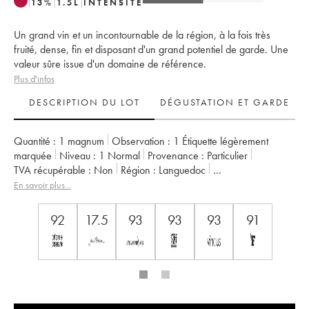
13
%
1.5
L
INTENSITÉ
Un grand vin et un incontournable de la région, à la fois très
fruité, dense, fin et disposant d'un grand potentiel de garde. Une
valeur sûre issue d'un domaine de référence.
Plus d'infos
DESCRIPTION DU LOT
DÉGUSTATION ET GARDE
Quantité :
1 magnum
Observation :
1 Étiquette légèrement
marquée
Niveau :
1
Normal
Provenance :
particulier
TVA récupérable :
non
Région :
Languedoc
Appellation :
Saint-Guilhem-le-Désert - Cité d'Aniane
En savoir plus...
Propriétaire :
Famille Guibert de La Vaissière
92
17.5
93
93
93
91