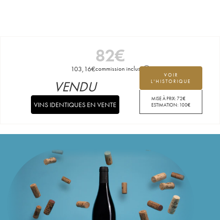
82
€
103,16
€
commission incluse
VOIR
VENDU
L'HISTORIQUE
MISE À PRIX:
72
€
VINS IDENTIQUES EN VENTE
ESTIMATION:
100
€