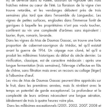
m) se déverse dans la vallée, assurant au vignoble des nuits 
fraîches même au cœur de l'été. La floraison de la vigne s'en 
trouve retardée, et les vendanges débutent près de trois 
semaines plus tard que dans l'ensemble du Languedoc. Les 
vignes de petites surfaces, englouties dans l'immense forêt de 
garrigues à laquelle les propriétaires n'ont pas voulu toucher, 
confèrent au vin une complexité d'arômes sans équivalent : 
laurier, thym, romarin, lavande. 
Dans les vignes du Mas de Daumas Gassac, on trouve une forte 
proportion de cabernet-sauvignon du Médoc, tel qu'il existait 
avant la guerre de 1914. Un cépage non cloné, tel qu'il a 
produit les millésimes historiques du début du siècle dernier. La 
vinification, classique, est de caractère médocain : après une 
longue fermentation (trois semaines), l'élevage s'effectue en fûts 
de chêne, sans filtration mais avec un recours au collage (léger) 
à l'albumine d'œuf. 
Les vins de Mas de Daumas Gassac peuvent être appréciés sur 
le fruit, dans les premières années, mais ils révèlent avec le 
temps un potentiel de garde exceptionnel. La profondeur et la 
complexité de leurs arômes nécessitent une longue aération, 
idéalement de trois à quatre heures voire plus.
 Dans les millésimes exceptionnels (2001, 2002, 2007, 2008 et 