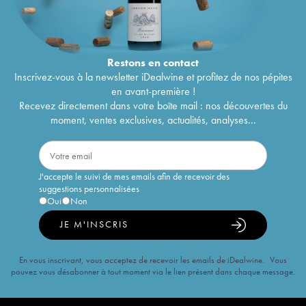
Restons en
contact
Inscrivez-vous à la newsletter iDealwine et profitez de nos pépites
en avant-première !
Recevez directement dans votre boîte mail : nos découvertes du
moment, ventes exclusives, actualités, analyses...
J'accepte le suivi de mes emails afin de recevoir des
suggestions personnalisées
Oui
Non
JE M'INSCRIS
En vous inscrivant, vous acceptez de recevoir les emails de iDealwine. Vous
pouvez vous désabonner à tout moment via le lien présent dans chaque message.