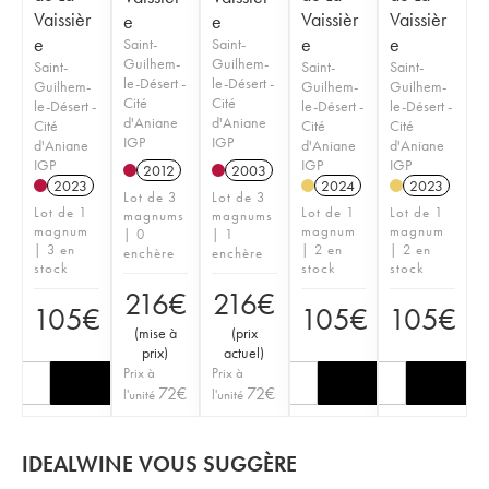
Vaissièr
Vaissièr
Vaissièr
e
e
e
e
e
Saint-
Saint-
Guilhem-
Guilhem-
Saint-
Saint-
Saint-
le-Désert -
le-Désert -
Guilhem-
Guilhem-
Guilhem-
Cité
Cité
le-Désert -
le-Désert -
le-Désert -
d'Aniane
d'Aniane
Cité
Cité
Cité
IGP
IGP
d'Aniane
d'Aniane
d'Aniane
IGP
IGP
IGP
2012
2003
2023
2024
2023
Lot de 3
Lot de 3
Lot de 1
Lot de 1
Lot de 1
magnums
magnums
magnum
magnum
magnum
| 0
| 1
| 3 en
| 2 en
| 2 en
enchère
enchère
stock
stock
stock
216
€
216
€
105
€
105
€
105
€
(
mise à
(
prix
prix
)
actuel
)
Prix à
Prix à
72
€
72
€
l'unité
l'unité
IDEALWINE VOUS SUGGÈRE