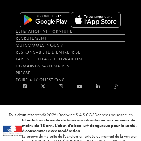
ESTIMATION VIN GRATUITE
RECRUTEMENT
QUI SOMMES-NOUS ?
RESPONSABILITÉ D'ENTREPRISE
TARIFS ET DÉLAIS DE LIVRAISON
DOMAINES PARTENAIRES
PRESSE
FOIRE AUX QUESTIONS
Tous droits réservés © 2026 iDealwine S.A.S.
CGS
Données personnelles
Interdiction de vente de boissons alcooliques aux mineurs de
moins de 18 ans. L'abus d'alcool est dangereux pour la santé,
à consommer avec modération.
La preuve de majorité de l'acheteur est exigée au moment de la vente en