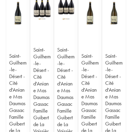
Saint-
Saint-
Saint-
Saint-
Saint-
Guilhem
Guilhem
Guilhem
Guilhem
Guilhem
-le-
-le-
-le-
-le-
-le-
Désert -
Désert -
Désert -
Désert -
Désert -
Cité
Cité
Cité
Cité
Cité
d'Anian
d'Anian
d'Anian
d'Anian
d'Anian
e Mas
e Mas
e Mas
e Mas
e Mas
Daumas
Daumas
Daumas
Daumas
Daumas
Gassac
Gassac
Gassac
Gassac
Gassac
Famille
Famille
Famille
Famille
Famille
Guibert
Guibert
Guibert
Guibert
Guibert
de La
de La
de La
de La
de La
Vaissièr
Vaissièr