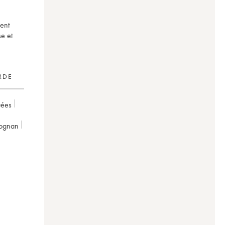
ent
se et
RDE
uées
éognan