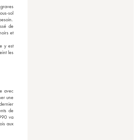
graves 
ous-sol 
est suffisamment tendre pour que le système racinaire puise s’alimenter en sels minéraux et donner à la plante toute la vigueur dont elle aura besoin. 
ssé de 
irs et 
 y est 
nt les 
e avec 
ner une 
ernier 
nts de 
990 va 
ois aux 