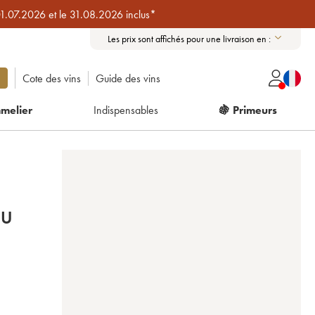
01.07.2026 et le 31.08.2026 inclus*
Les prix sont affichés pour une livraison en :
Cote des vins
Guide des vins
melier
Indispensables
🍇 Primeurs
RU