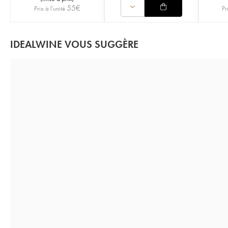
55
€
Prix à l'unité
Pr
IDEALWINE VOUS SUGGÈRE