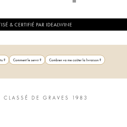
ISÉ & CERTIFIÉ PAR IDEALWINE
tu ?
Comment le servir ?
Combien va me coûter la livraison ?
U CLASSÉ DE GRAVES 1983