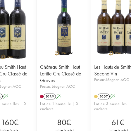
u Smith Haut
Château Smith Haut
Les Hauts de Smit
 Cru Classé de
Lafitte Cru Classé de
Second Vin
s
Graves
Pessac-Léognan AOC
Léognan AOC
Pessac-Léognan AOC
3
A
1989
A
1997
A
 bouteilles | 0
Lot de 1 bouteille | 0
Lot de 3 bouteilles |
enchère
enchère
160
€
80
€
61
€
(
mise à prix
)
(
mise à prix
)
(
mise à prix
)