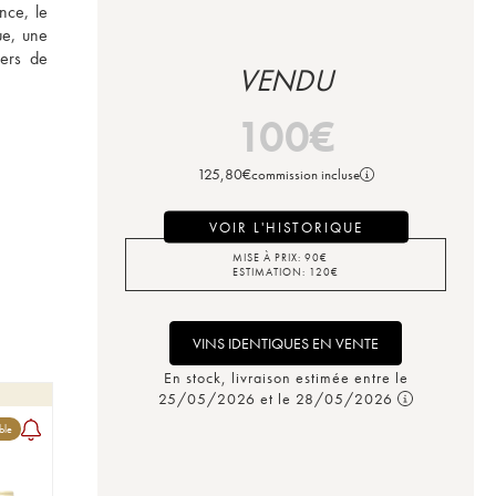
ce, le 
e, une 
ers de 
VENDU
100
€
125,80
€
commission incluse
VOIR L'HISTORIQUE
MISE À PRIX:
90
€
ESTIMATION:
120
€
VINS IDENTIQUES EN VENTE
En stock, livraison estimée entre le
25/05/2026 et le 28/05/2026
ble