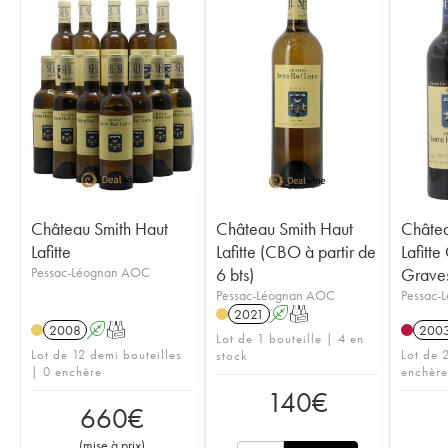
Château Smith Haut
Château Smith Haut
Châtea
Lafitte
Lafitte (CBO à partir de
Lafitte
Pessac-Léognan AOC
6 bts)
Grave
Pessac-Léognan AOC
Pessac-
2021
A
T
2008
A
T
200
Lot de 1 bouteille | 4 en
Lot de 12 demi bouteilles
Lot de 2
stock
| 0 enchère
enchère
140
€
660
€
(
mise à prix
)