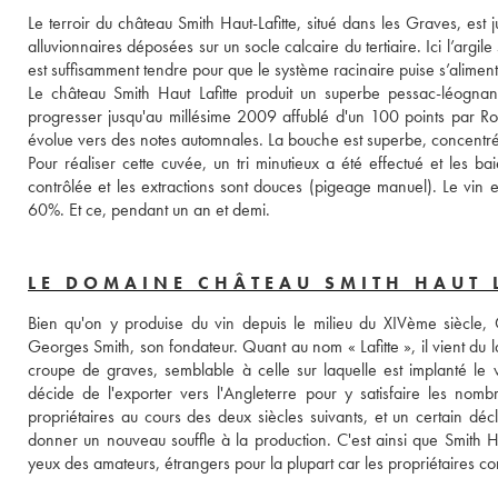
Le terroir du château Smith Haut-Lafitte, situé dans les Graves, e
alluvionnaires déposées sur un socle calcaire du tertiaire. Ici l’argil
Le château Smith Haut Lafitte produit un superbe pessac-léognan
progresser jusqu'au millésime 2009 affublé d'un 100 points par Robe
évolue vers des notes automnales. La bouche est superbe, concentrée 
Pour réaliser cette cuvée, un tri minutieux a été effectué et les ba
contrôlée et les extractions sont douces (pigeage manuel). Le vin es
60%. Et ce, pendant un an et demi.
LE DOMAINE CHÂTEAU SMITH HAUT 
Bien qu'on y produise du vin depuis le milieu du XIVème siècle, C
Georges Smith, son fondateur. Quant au nom « Lafitte », il vient du la
croupe de graves, semblable à celle sur laquelle est implanté le 
décide de l'exporter vers l'Angleterre pour y satisfaire les n
propriétaires au cours des deux siècles suivants, et un certain décl
donner un nouveau souffle à la production. C'est ainsi que Smith Hau
yeux des amateurs, étrangers pour la plupart car les propriétaires cont