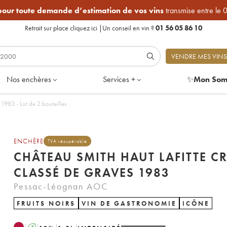
 pour toute demande d’estimation de vos vins
transmise entre le 
Retrait sur place
cliquez ici
|
Un conseil en vin ?
01 56 05 86 10
VENDRE MES VINS
Nos enchères
Services +
✨
Mon Som
1983 - Lot de 2 bouteilles
ENCHÈRE
TVA récupérable
CHÂTEAU SMITH HAUT LAFITTE C
CLASSÉ DE GRAVES 1983
Pessac-Léognan AOC
FRUITS NOIRS
VIN DE GASTRONOMIE
ICÔNE