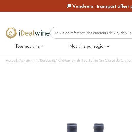
🚚
Vendeurs :
transport offert
Tous nos vins
Nos vins par région
Accueil
/
Acheter vins
/
Bordeaux
/
Château Smith Haut Lafitte Cru Classé de Graves 