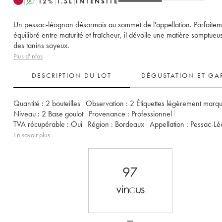
A
12
%
1.5
L
INTENSITÉ
Un pessac-léognan désormais au sommet de l'appellation. Parfaitem
équilibré entre maturité et fraîcheur, il dévoile une matière somptueu
des tanins soyeux.
Plus d'infos
DESCRIPTION DU LOT
DÉGUSTATION ET GA
Quantité :
2 bouteilles
Observation :
2 Étiquettes légèrement marq
Niveau :
2
Base goulot
Provenance :
professionnel
TVA récupérable :
oui
Région :
Bordeaux
Appellation :
Pessac-L
Classement :
Cru Classé de Graves
Propriétaire :
Famille Cathiard
En savoir plus...
97