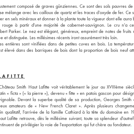
st justement composé de graves günziennes. Ce sont des sols pauvres de 
e se mélange avec les cailloux de quartz et les traces d’oxyde de fer. Ce s
 rouge à partir d'une majorité de cabernet-sauvignon. Le cru n'a ce
rt Parker. Le nez est élégant, généreux, empreint de notes de fruits no
et distinguée. Les millésimes récents iront assurément très loin. 
ies entières sont vinifiées dans de petites cuves en bois. La température
t élevé dans des barriques de bois dont la proportion de bois neuf attei
LAFITTE
hâteau Smith Haut Lafitte voit véritablement le jour au XVIIIème siècl
tin « ficta » (« la pierre »), devenu « fitte » en patois gascon pour désig
vignoble. Devant la superbe qualité de sa production, Georges Smith d
ombreux amateurs de « New French Claret ». Après plusieurs changeme
in qualitatif, l'arrivée de la famille Cathiard à la tête du domaine en 1
t Lafitte retrouve, dès le millésime suivant, toute sa splendeur d'autref
inuent de privilégier la voie de l'exportation qui fut chère au fondateur. 