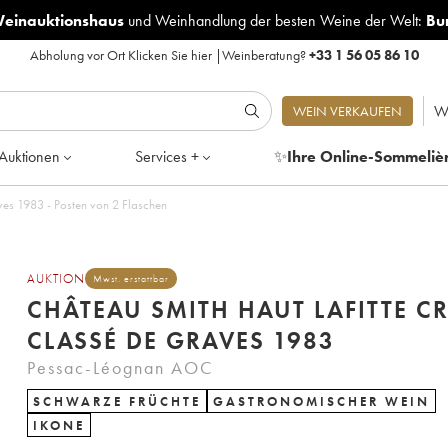
Weinauktionshaus
und
Weinhandlung der besten Weine der Welt:
Bu
Abholung vor Ort
Klicken Sie hier
|
Weinberatung?
+33 1 56 05 86 10
W
WEIN VERKAUFEN
Auktionen
Services +
✨
Ihre Online-Sommeliè
ves 1983 - Posten von 2 Flaschen
AUKTION
Mwst. erstattbar
CHÂTEAU SMITH HAUT LAFITTE C
CLASSÉ DE GRAVES 1983
Pessac-Léognan AOC
SCHWARZE FRÜCHTE
GASTRONOMISCHER WEIN
IKONE