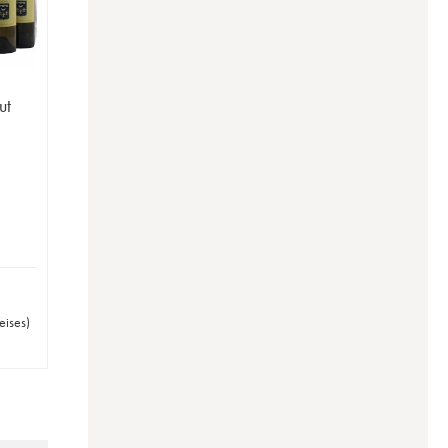
ut
e
eises
)