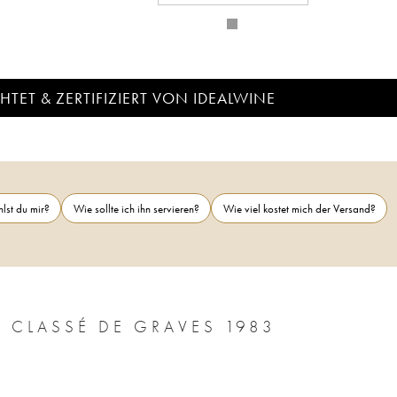
TET & ZERTIFIZIERT VON IDEALWINE
lst du mir?
Wie sollte ich ihn servieren?
Wie viel kostet mich der Versand?
U CLASSÉ DE GRAVES 1983