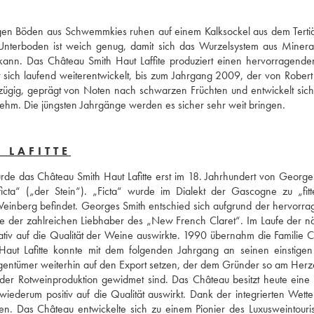
argen Böden aus Schwemmkies ruhen auf einem Kalksockel aus dem Tertiär
Unterboden ist weich genug, damit sich das Wurzelsystem aus Mineral
ann. Das Château Smith Haut Laffite produziert einen hervorragenden
sich laufend weiterentwickelt, bis zum Jahrgang 2009, der von Robert 
zügig, geprägt von Noten nach schwarzen Früchten und entwickelt sich 
hm. Die jüngsten Jahrgänge werden es sicher sehr weit bringen.
 LAFITTE
rde das Château Smith Haut Lafitte erst im 18. Jahrhundert von Georges
cta“ („der Stein“). „Ficta“ wurde im Dialekt der Gascogne zu „fitt
Weinberg befindet. Georges Smith entschied sich aufgrund der hervorra
de der zahlreichen Liebhaber des „New French Claret“. Im Laufe der nä
tiv auf die Qualität der Weine auswirkte. 1990 übernahm die Familie Ca
aut Lafitte konnte mit dem folgenden Jahrgang an seinen einstigen
gentümer weiterhin auf den Export setzen, der dem Gründer so am Herz
r Rotweinproduktion gewidmet sind. Das Château besitzt heute eine 
ederum positiv auf die Qualität auswirkt. Dank der integrierten Wetters
en. Das Château entwickelte sich zu einem Pionier des Luxusweintouris