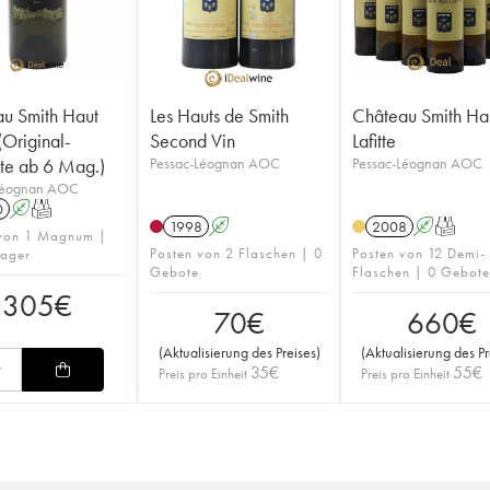
u Smith Haut
Les Hauts de Smith
Château Smith Ha
 (Original-
Second Vin
Lafitte
ste ab 6 Mag.)
Pessac-Léognan AOC
Pessac-Léognan AOC
Léognan AOC
0
A
T
1998
A
2008
A
T
 von 1 Magnum |
Posten von 2 Flaschen | 0
Posten von 12 Demi-
Lager
Gebote
Flaschen | 0 Gebot
305
€
70
€
660
€
(
Aktualisierung des Preises
)
(
Aktualisierung des Pr
35
€
55
€
Preis pro Einheit
Preis pro Einheit