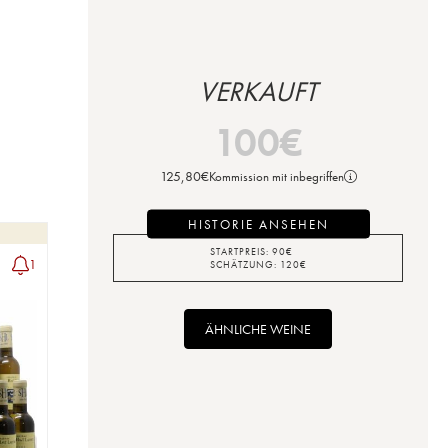
VERKAUFT
100
€
125,80
€
Kommission mit inbegriffen
HISTORIE ANSEHEN
STARTPREIS:
90
€
1
SCHÄTZUNG:
120
€
ÄHNLICHE WEINE