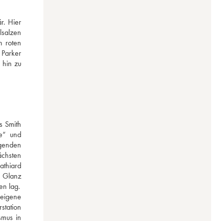
. Hier 
salzen 
 roten 
Parker 
hin zu 
 Smith 
e“ und 
genden 
chsten 
thiard 
 Glanz 
en lag.
eigene 
tation 
mus in 