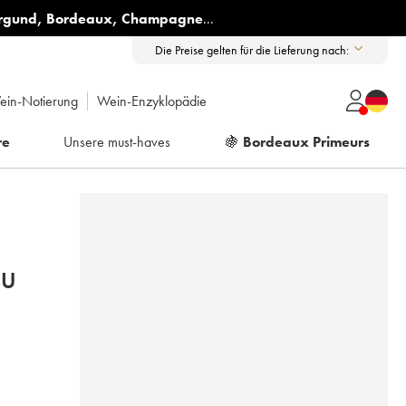
rgund
,
Bordeaux
,
Champagne
...
Die Preise gelten für die Lieferung nach:
ein-Notierung
Wein-Enzyklopädie
re
Unsere must-haves
🍇
Bordeaux Primeurs
RU