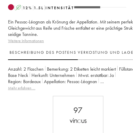
A
12
%
1.5
L
INTENSITÄT
Ein Pessac-Léognan als Krönung der Appellation. Mit seinem perfek
Gleichgewicht aus Reife und Frische entfaltet er eine prächtige Struk
seidige Tannine.
Weitere Informationen
BESCHREIBUNG DES POSTENS
VERKOSTUNG UND LAG
Anzahl:
2 Flaschen
Bemerkung:
2 Etiketten leicht markiert
Füllstan
Base Neck
Herkunft:
unternehmen
Mwst. erstattbar:
ja
Region:
Bordeaux
Appellation:
Pessac-Léognan
Klassifizierung:
Cru classé de graves (Cru klassifiziert)
Mehr erfahren …
Eigentümer:
Famille Cathiard
97