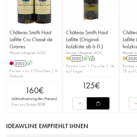
Château Smith Haut
Château Smith Haut
Châtea
Lafitte Cru Classé de
Lafitte (Original-
Lafitte
Graves
holzkiste ab 6 Fl.)
holzki
Pessac-Léognan AOC
Pessac-Léognan AOC
Pessac-
2020
A
T
202
2003
A
Posten von 1 Flasche | 14
Posten
Posten von 2 Flaschen | 0
auf Lager
15 auf 
Gebote
125
€
160
€
(
Aktualisierung des Preises
)
80
€
Preis pro Einheit
IDEAWLINE EMPFIEHLT IHNEN