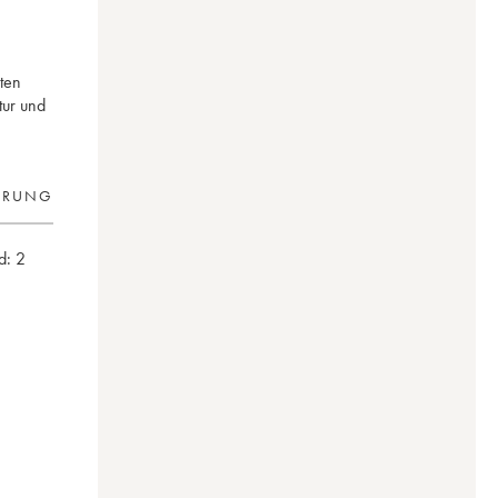
ten
tur und
ERUNG
d:
2