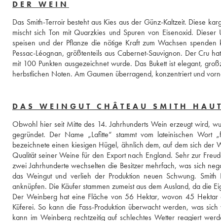
DER WEIN
Das Smith-Terroir besteht aus Kies aus der Günz-Kaltzeit. Diese k
mischt sich Ton mit Quarzkies und Spuren von Eisenoxid. Dieser 
speisen und der Pflanze die nötige Kraft zum Wachsen spenden k
Pessac-Léognan, größtenteils aus Cabernet-Sauvignon. Der Cru hat 
mit 100 Punkten ausgezeichnet wurde. Das Bukett ist elegant, groß
herbstlichen Noten. Am Gaumen überragend, konzentriert und vorne
DAS WEINGUT CHÂTEAU SMITH HAUT
Obwohl hier seit Mitte des 14. Jahrhunderts Wein erzeugt wird, wu
gegründet. Der Name „Lafitte“ stammt vom lateinischen Wort „fi
bezeichnete einen kiesigen Hügel, ähnlich dem, auf dem sich der 
Qualität seiner Weine für den Export nach England. Sehr zur Freu
zwei Jahrhunderte wechselten die Besitzer mehrfach, was sich nega
das Weingut und verlieh der Produktion neuen Schwung. Smith H
anknüpfen. Die Käufer stammen zumeist aus dem Ausland, da die Ei
Der Weinberg hat eine Fläche von 56 Hektar, wovon 45 Hektar de
Küferei. So kann die Fass-Produktion überwacht werden, was sich wi
kann im Weinberg rechtzeitig auf schlechtes Wetter reagiert werd