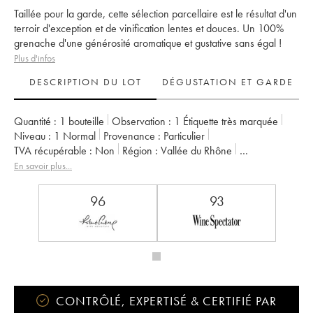
Taillée pour la garde, cette sélection parcellaire est le résultat d'un
terroir d'exception et de vinification lentes et douces. Un 100%
grenache d'une générosité aromatique et gustative sans égal !
Plus d'infos
DESCRIPTION DU LOT
DÉGUSTATION ET GARDE
Quantité :
1 bouteille
Observation :
1 Étiquette très marquée
Niveau :
1
Normal
Provenance :
particulier
TVA récupérable :
non
Région :
Vallée du Rhône
Appellation :
Châteauneuf-du-Pape
En savoir plus...
Propriétaire :
Domaine Saint-Préfert
96
93
CONTRÔLÉ, EXPERTISÉ & CERTIFIÉ PAR