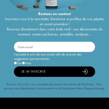
Restons en
contact
Inscrivez-vous à la newsletter iDealwine et profitez de nos pépites
en avant-première !
Recevez directement dans votre boîte mail : nos découvertes du
moment, ventes exclusives, actualités, analyses...
J'accepte le suivi de mes emails afin de recevoir des
suggestions personnalisées
Oui
Non
JE M'INSCRIS
En vous inscrivant, vous acceptez de recevoir les emails de iDealwine. Vous
pouvez vous désabonner à tout moment via le lien présent dans chaque message.