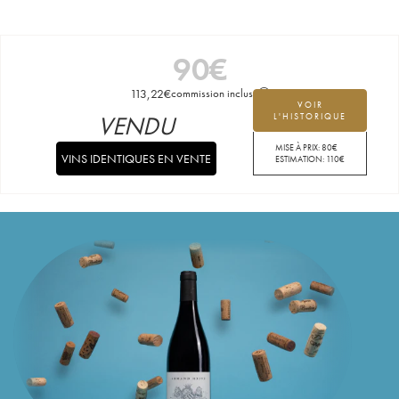
90
€
113,22
€
commission incluse
VOIR
VENDU
L'HISTORIQUE
MISE À PRIX:
80
€
VINS IDENTIQUES EN VENTE
ESTIMATION:
110
€