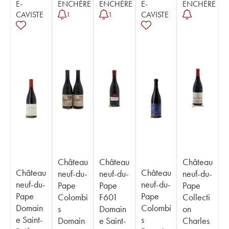
E-
ENCHÈRE
ENCHÈRE
E-
ENCHÈRE
CAVISTE
CAVISTE
1
1
Château
Château
Château
Château
Château
neuf-du-
neuf-du-
neuf-du-
neuf-du-
neuf-du-
Pape
Pape
Pape
Pape
Pape
Colombi
F601
Collecti
Domain
Colombi
s
Domain
on
e Saint-
s
Domain
e Saint-
Charles