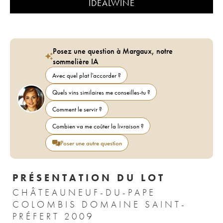
IDEALWINE
Posez une question à Margaux, notre
sommelière IA
Avec quel plat l'accorder ?
Quels vins similaires me conseilles-tu ?
Comment le servir ?
Combien va me coûter la livraison ?
Poser une autre question
PRÉSENTATION DU LOT
CHÂTEAUNEUF-DU-PAPE
COLOMBIS DOMAINE SAINT-
PRÉFERT 2009