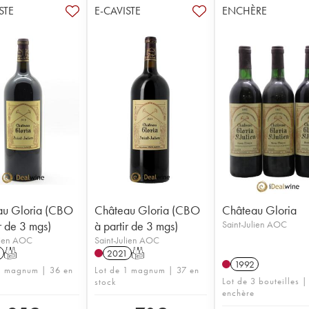
STE
E-CAVISTE
ENCHÈRE
au Gloria (CBO
Château Gloria (CBO
Château Gloria
r de 3 mgs)
à partir de 3 mgs)
Saint-Julien AOC
lien AOC
Saint-Julien AOC
T
2021
T
1992
1 magnum | 36 en
Lot de 1 magnum | 37 en
Lot de 3 bouteilles |
stock
enchère