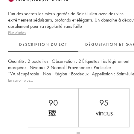
L'un des secrets les mieux gardés de Saint-Julien avec des vins
extrêmement séduisants, profonds et élégants. Un domaine à découv
absolument pour sa régularité sans faille
Plus d'infos
DESCRIPTION DU LOT
DÉGUSTATION ET GA
Quantité :
2 bouteilles
Observation :
2 Étiquettes très légèrement
marquées
Niveau :
2
Normal
Provenance :
particulier
TVA récupérable :
non
Région :
Bordeaux
Appellation :
Saint-Juli
Classement :
4ème Grand Cru Classé
Propriétaire :
Françoise Tria
En savoir plus...
90
95