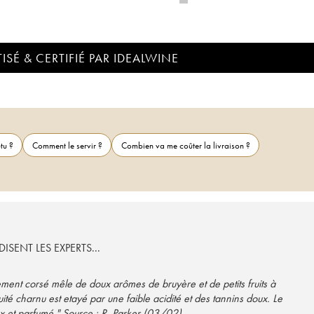
ISÉ & CERTIFIÉ PAR IDEALWINE
tu ?
Comment le servir ?
Combien va me coûter la livraison ?
ISENT LES EXPERTS...
nt corsé mêle de doux arômes de bruyère et de petits fruits à
uité charnu est etayé par une faible acidité et des tannins doux. Le
x et parfumé." Source : R. Parker (03/02)