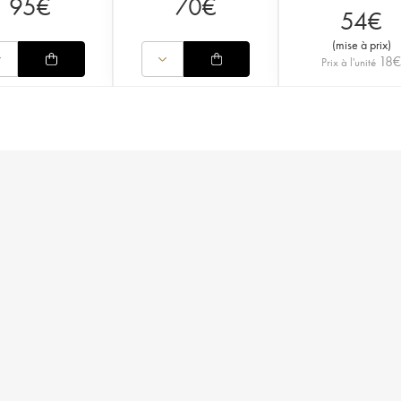
95
€
70
€
54
€
(
mise à prix
)
18
Prix à l'unité