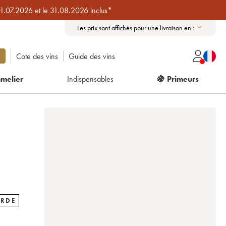
01.07.2026 et le 31.08.2026 inclus*
Les prix sont affichés pour une livraison en :
Cote des vins
Guide des vins
melier
Indispensables
🍇 Primeurs
ARDE