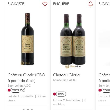
E-CAVISTE
ENCHÈRE
E-CAVI
Château Gloria (CBO
Château Gloria
Châte
à partir de 6 bts)
Saint-Julien AOC
à parti
Saint-Julien AOC
Saint-Ju
2021
T
2018
1992
Lot de 1 bouteille | 22 en
Lot de 
Lot de 2 bouteilles | 0
stock
stock
enchère