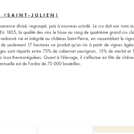
 (SAINT-JULIEN)
rmanence divisé, regroupé, puis à nouveau scindé. Le cru doit son nom au
 En 1855, la qualité des vins le hisse au rang de quatrième grand cru cla
 redonné vie et intégrité au château Saint-Pierre, en rassemblant le vigno
u de seulement 17 hectares ne produit qu'un vin à partir de vignes âgées
ges sont répartis entre 75% de cabernet sauvignon, 15% de merlot et 
ves inox thermorégulées. Quant à l'élevage, il s'effectue en fûts de chêne
nuelle est de l'ordre de 75 000 bouteilles.