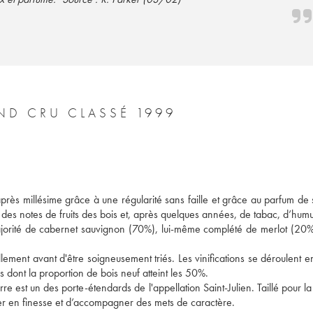
ND CRU CLASSÉ 1999
 après millésime grâce à une régularité sans faille et grâce au parfum de 
es notes de fruits des bois et, après quelques années, de tabac, d’humus
orité de cabernet sauvignon (70%), lui-même complété de merlot (20%)
lement avant d'être soigneusement triés. Les vinifications se déroulent e
 dont la proportion de bois neuf atteint les 50%. 
rre est un des porte-étendards de l'appellation Saint-Julien. Taillé pour la
ner en finesse et d’accompagner des mets de caractère.