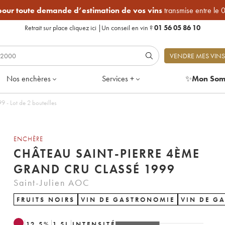
 pour toute demande d’estimation de vos vins
transmise entre le 
Retrait sur place
cliquez ici
|
Un conseil en vin ?
01 56 05 86 10
VENDRE MES VINS
Nos enchères
Services +
✨
Mon Som
 - Lot de 2 bouteilles
ENCHÈRE
CHÂTEAU SAINT-PIERRE 4ÈME
GRAND CRU CLASSÉ 1999
Saint-Julien AOC
FRUITS NOIRS
VIN DE GASTRONOMIE
VIN DE G
12.5
%
1.5
L
INTENSITÉ