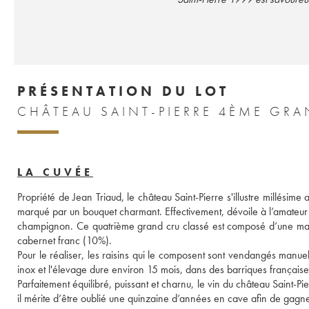
PRÉSENTATION DU LOT
CHÂTEAU SAINT-PIERRE 4ÈME GRA
LA CUVÉE
Propriété de Jean Triaud, le château Saint-Pierre s'illustre millésime
marqué par un bouquet charmant. Effectivement, dévoile à l’amateur d
champignon. Ce quatrième grand cru classé est composé d’une maj
cabernet franc (10%). 
Pour le réaliser, les raisins qui le composent sont vendangés manuel
inox et l'élevage dure environ 15 mois, dans des barriques françaises
Parfaitement équilibré, puissant et charnu, le vin du château Saint-Pie
il mérite d’être oublié une quinzaine d’années en cave afin de gag