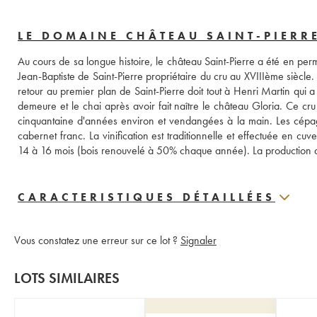
LE DOMAINE CHÂTEAU SAINT-PIERRE
Au cours de sa longue histoire, le château Saint-Pierre a été en pe
Jean-Baptiste de Saint-Pierre propriétaire du cru au XVIIIème siècle.
retour au premier plan de Saint-Pierre doit tout à Henri Martin qui a
demeure et le chai après avoir fait naître le château Gloria. Ce cr
cinquantaine d'années environ et vendangées à la main. Les cépa
cabernet franc. La vinification est traditionnelle et effectuée en cu
14 à 16 mois (bois renouvelé à 50% chaque année). La production an
CARACTERISTIQUES DÉTAILLÉES
Vous constatez une erreur sur ce lot ?
Signaler
LOTS SIMILAIRES