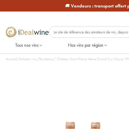
🚚
Vendeurs :
transport offert
Tous nos vins
Nos vins par région
Accueil
/
Acheter vins
/
Bordeaux
/
Château Saint-Pierre 4ème Grand Cru Classé 1999