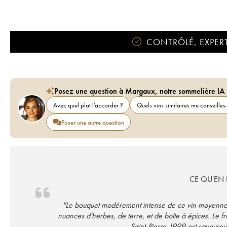
CONTRÔLÉ, EXPERT
Posez une question à Margaux, notre sommelière IA
Avec quel plat l'accorder ?
Quels vins similaires me conseilles-
Poser une autre question
CE QU'EN D
"Le bouquet modérement intense de ce vin moyenneme
nuances d'herbes, de terre, et de boîte à épices. Le fr
Saint-Pierre 1999 est savoureu