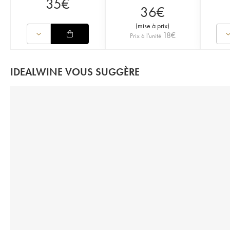
35
€
36
€
(
mise à prix
)
18
€
Prix à l'unité
IDEALWINE VOUS SUGGÈRE