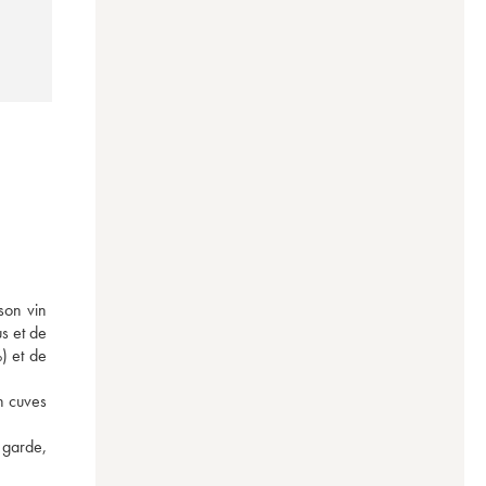
son vin 
 et de 
 et de 
n cuves 
 garde, 