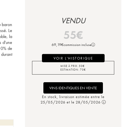
VENDU
 baron 
ssé. Le 
55
€
ble, la 
 d'une 
69,19
€
commission incluse
10% de 
 durant 
VOIR L'HISTORIQUE
MISE À PRIX:
50
€
ESTIMATION:
70
€
VINS IDENTIQUES EN VENTE
En stock, livraison estimée entre le
25/05/2026 et le 28/05/2026