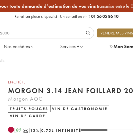
 pour toute demande d’estimation de vos vins
transmise entre le 
Retrait sur place
cliquez ici
|
Un conseil en vin ?
01 56 05 86 10
VENDRE MES VINS
Nos enchères
Services +
✨
Mon Som
lle
ENCHÈRE
MORGON 3.14 JEAN FOILLARD 20
Morgon AOC
FRUITS ROUGES
VIN DE GASTRONOMIE
VIN DE GARDE
A
K
13
%
0.75
L
INTENSITÉ