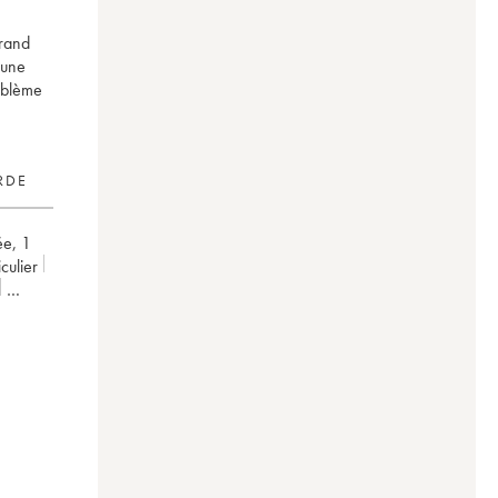
grand
 une
roblème
RDE
ée
,
1
ticulier