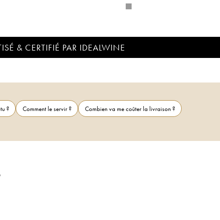
ISÉ & CERTIFIÉ PAR IDEALWINE
tu ?
Comment le servir ?
Combien va me coûter la livraison ?
6