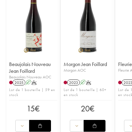
Beaujolais Nouveau
Morgon Jean Foillard
Fleurie
Jean Foillard
Morgon AOC
Fleurie
Beaujolais Nouveau AOC
2025
A
K
2023
A
K
202
Lot de 1 bouteille | 59 en
Lot de 1 bouteille | 60+
Lot de 
stock
en stock
en stoc
15
€
20
€