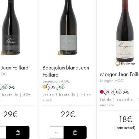
 Jean Foillard
Beaujolais blanc Jean
Morgon Jean Foill
 AOC
Foillard
Morgon AOC
Beaujolais AOC
3
A
K
2023
A
2021
A
K
1 bouteille | 60+
Lot de 1 bouteille | 44 en
Lot de 1 bouteille | 
k
stock
enchère
29
€
22
€
18
€
(
prix actuel
)