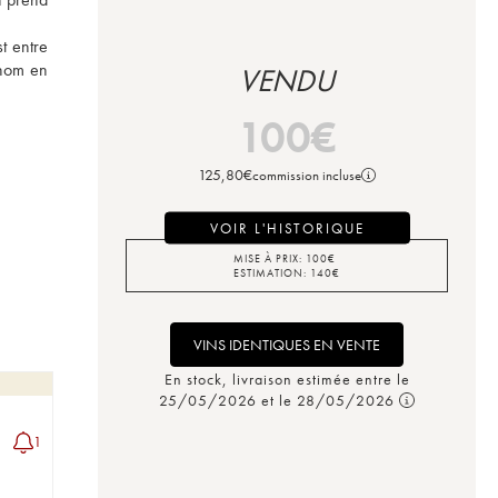
 entre 
nom en 
VENDU
100
€
125,80
€
commission incluse
VOIR L'HISTORIQUE
MISE À PRIX:
100
€
ESTIMATION:
140
€
VINS IDENTIQUES EN VENTE
En stock, livraison estimée entre le
25/05/2026 et le 28/05/2026
1