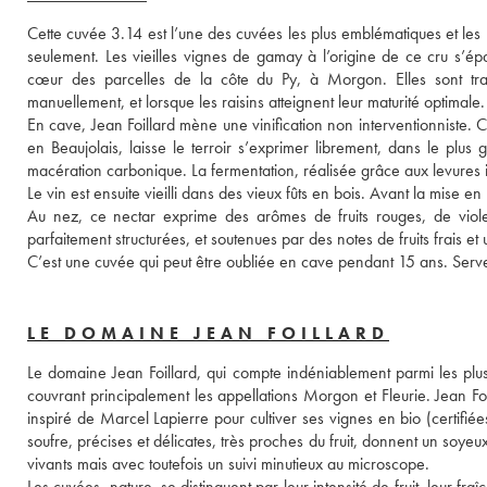
Cette cuvée 3.14 est l’une des cuvées les plus emblématiques et les p
seulement. Les vieilles vignes de gamay à l’origine de ce cru s’ép
cœur des parcelles de la côte du Py, à Morgon. Elles sont trava
manuellement, et lorsque les raisins atteignent leur maturité optimale.
En cave, Jean Foillard mène une vinification non interventionniste
en Beaujolais, laisse le terroir s’exprimer librement, dans le plus g
macération carbonique. La fermentation, réalisée grâce aux levures 
Le vin est ensuite vieilli dans des vieux fûts en bois. Avant la mise en bou
Au nez, ce nectar exprime des arômes de fruits rouges, de violet
parfaitement structurées, et soutenues par des notes de fruits frais et
LE DOMAINE JEAN FOILLARD
Le domaine Jean Foillard, qui compte indéniablement parmi les plus 
couvrant principalement les appellations Morgon et Fleurie. Jean Foilla
inspiré de Marcel Lapierre pour cultiver ses vignes en bio (certifié
soufre, précises et délicates, très proches du fruit, donnent un soyeu
vivants mais avec toutefois un suivi minutieux au microscope.
Les cuvées, nature, se distinguent par leur intensité de fruit, leur fra