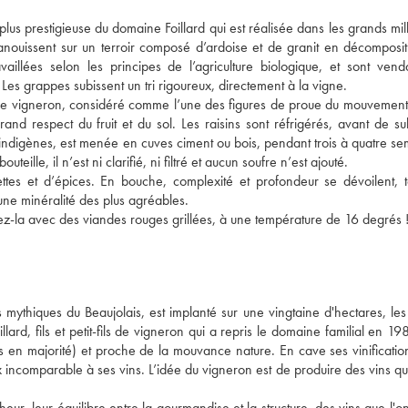
lus prestigieuse du domaine Foillard qui est réalisée dans les grands mil
anouissent sur un terroir composé d’ardoise et de granit en décompositi
illées selon les principes de l’agriculture biologique, et sont vend
 Les grappes subissent un tri rigoureux, directement à la vigne. 
. Ce vigneron, considéré comme l’une des figures de proue du mouvement 
rand respect du fruit et du sol. Les raisins sont réfrigérés, avant de su
indigènes, est menée en cuves ciment ou bois, pendant trois à quatre sem
teille, il n’est ni clarifié, ni filtré et aucun soufre n’est ajouté. 
tes et d’épices. En bouche, complexité et profondeur se dévoilent, to
 une minéralité des plus agréables. 
mythiques du Beaujolais, est implanté sur une vingtaine d'hectares, les 
rd, fils et petit-fils de vigneron qui a repris le domaine familial en 1981
es en majorité) et proche de la mouvance nature. En cave ses vinification
x incomparable à ses vins. L’idée du vigneron est de produire des vins qui
îcheur, leur équilibre entre la gourmandise et la structure, des vins que l'o