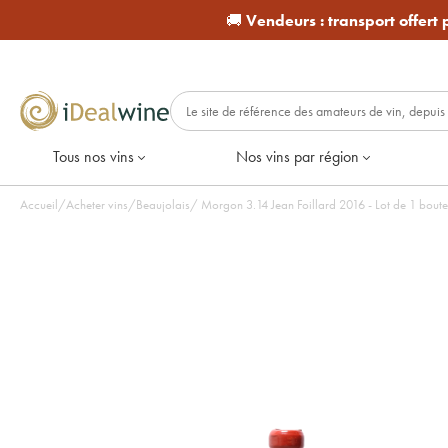
🚚
Vendeurs :
transport offert
Tous nos vins
Nos vins par région
Accueil
/
Acheter vins
/
Beaujolais
/
Morgon 3.14 Jean Foillard 2016 - Lot de 1 boutei