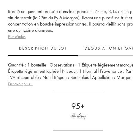
Rareté uniquement réalisée dans les grands millésime, 3.14 est un 
vin de terroir (la Côte du Py à Morgon), livrant une pureté de fruit et
concentration en bouche impressionnantes. Il pourra vieillir sans p
une quinzaine d'années.
Plus d'infos
DESCRIPTION DU LOT
DÉGUSTATION ET GA
Quantité :
1 bouteille
Observations :
1 Étiquette légèrement marqu
Étiquette légèrement tachée
Niveau :
1
Normal
Provenance :
par
TVA récupérable :
non
Région :
Beaujolais
Appellation :
Morgon
Propriétaire :
Jean Foillard
En savoir plus...
95+