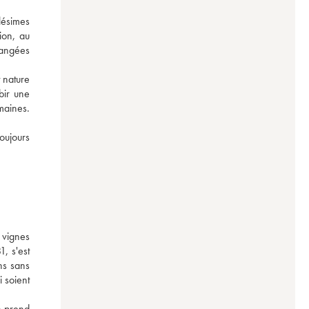
lésimes 
on, au 
angées 
nature 
bir une 
aines. 
ujours 
C’est une cuvée qui peut être oubliée en cave pendant 15 ans. Servez-la avec des viandes rouges grillées, à une température de 16 degrés ! 
vignes 
, s'est 
s sans 
 soient 
n prend 