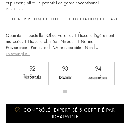
et puissant, offre un potentiel de garde exceptionnel.
Plus d'infos
DESCRIPTION DU LOT
DÉGUSTATION ET GARDE
Quantité :
1 bouteille
Observations :
1 Étiquette légèrement
marquée
,
1 Étiquette abimée
Niveau :
1
Normal
Provenance :
particulier
TVA récupérable :
non
Région :
Bordeaux
Appellation :
Saint-Julien
En savoir plus...
Classement :
2ème Grand Cru Classé
Propriétaire :
Famille Borie
92
93
94
CONTRÔLÉ, EXPERTISÉ & CERTIFIÉ PAR
IDEALWINE