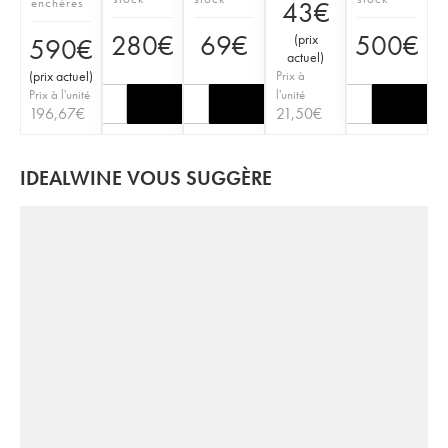
enchères
43
€
280
€
69
€
500
€
(
prix
590
€
actuel
)
(
prix actuel
)
Prix à
Prix à l'unité
l'unité
196,67
€
21,50
€
IDEALWINE VOUS SUGGÈRE