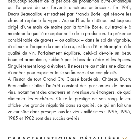
beaucoup souffert de la période de prohibition outre-Atlantique 
qui l’a privé de ses fervents amateurs américains. En 1941, 
Ducru Beaucaillou est racheté par Francis Borie, qui rénove les 
chais et replante la vigne. Aujourd’hui, le château est toujours 
dirigé d’une main de maître par la famille Borie, qui travaille à 
maintenir la qualité exceptionnelle de la production. La présence 
considérable de graves – ou cailloux – dans le sol du vignoble, 
d’ailleurs à l’origine du nom du cru, est loin d’être étrangère à la 
qualité du vin. Parfaitement équilibré, celui-ci dévoile un beau 
bouquet aromatique, sublimé par le bois de cèdre et les épices. 
Singulièrement long à évoluer, il nécessite au moins une dizaine 
d’années pour exprimer toute sa finesse et sa complexité.
A l’instar de tout Grand Cru Classé bordelais, Château Ducru 
Beaucaillou s’attire l’intérêt constant des passionnés de beaux 
vins, notamment des amateurs et investisseurs étrangers, de quoi 
alimenter les enchères. Outre le prestige de son rang, le cru 
affiche une grande régularité dans sa qualité, ce qui en fait une 
valeur sûre dans presque tous les vieux millésimes : 1996, 1995, 
1985 et 1982 sont des succès avérés.
CARACTERISTIQUES DÉTAILLÉES