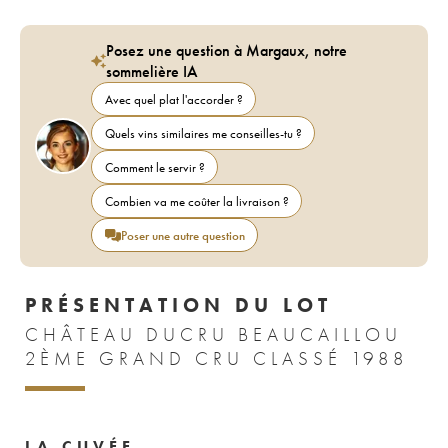
Posez une question à Margaux, notre
sommelière IA
Avec quel plat l'accorder ?
Quels vins similaires me conseilles-tu ?
Comment le servir ?
Combien va me coûter la livraison ?
Poser une autre question
PRÉSENTATION DU LOT
CHÂTEAU DUCRU BEAUCAILLOU
2ÈME GRAND CRU CLASSÉ 1988
LA CUVÉE