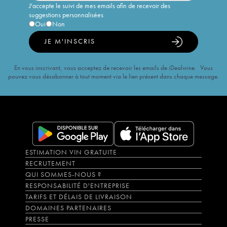
J'accepte le suivi de mes emails afin de recevoir des
suggestions personnalisées
Oui
Non
JE M'INSCRIS
En vous inscrivant, vous acceptez de recevoir les emails de iDealwine. Vous
pouvez vous désabonner à tout moment via le lien présent dans chaque message.
ESTIMATION VIN GRATUITE
RECRUTEMENT
QUI SOMMES-NOUS ?
RESPONSABILITÉ D'ENTREPRISE
TARIFS ET DÉLAIS DE LIVRAISON
DOMAINES PARTENAIRES
PRESSE