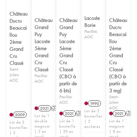
Château
Lacoste
Château
Château
Château
Ducru
Borie
Grand
Grand
Ducru
Beaucai
Pauillac
Puy
Puy
Beaucai
llou
AOC
Lacoste
Lacoste
llou
2ème
5ème
5ème
2ème
Grand
Grand
Grand
Grand
Cru
Cru
Cru
Cru
Classé
Classé
Classé
Classé
Saint-
Julien
Pauillac
(CBO à
(CBO à
AOC
AOC
partir de
partir de
6 bts)
3 mg)
Pauillac
Saint-
AOC
Julien
1990
AOC
2021
T
Lot de 2
2021
T
2021
T
2009
Lot de 1
bouteilles
double
Lot de 1
Lot de 1
| 2
Lot de 3
magnum
bouteille
magnum
enchères
bouteilles
| 2 en
| 30 en
| 8 en
| 2
stock
stock
stock