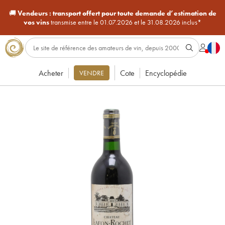
🚚
Vendeurs :
transport offert pour toute demande d’estimation de
vos vins
transmise entre le 01.07.2026 et le 31.08.2026 inclus*
Acheter
Cote
Encyclopédie
VENDRE