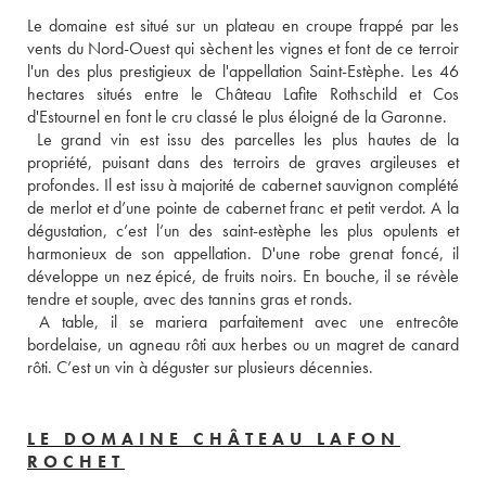
Le domaine est situé sur un plateau en croupe frappé par les 
vents du Nord-Ouest qui sèchent les vignes et font de ce terroir 
l'un des plus prestigieux de l'appellation Saint-Estèphe. Les 46 
hectares situés entre le Château Lafite Rothschild et Cos 
d'Estournel en font le cru classé le plus éloigné de la Garonne.
 Le grand vin est issu des parcelles les plus hautes de la 
propriété, puisant dans des terroirs de graves argileuses et 
profondes. Il est issu à majorité de cabernet sauvignon complété 
de merlot et d’une pointe de cabernet franc et petit verdot. A la 
dégustation, c’est l’un des saint-estèphe les plus opulents et 
harmonieux de son appellation. D'une robe grenat foncé, il 
développe un nez épicé, de fruits noirs. En bouche, il se révèle 
tendre et souple, avec des tannins gras et ronds.
 A table, il se mariera parfaitement avec une entrecôte 
bordelaise, un agneau rôti aux herbes ou un magret de canard 
rôti. C’est un vin à déguster sur plusieurs décennies.
LE DOMAINE CHÂTEAU LAFON
ROCHET