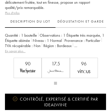
délicatement fruitée, tout en finesse, propose un rapport
qualité/prix remarquable.
Plus d'infos
DESCRIPTION DU LOT
DÉGUSTATION ET GARDE
Quantité :
1 bouteille
Observations :
1 Étiquette très marquée
,
1
Étiquette abimée
Niveau :
1
Normal
Provenance :
particulier
TVA récupérable :
non
Région :
Bordeaux
Appellation :
Saint-Estèphe
En savoir plus...
Classement :
4ème Grand Cru Classé
Propriétaire :
Basile Tesseron
90
17.5
96
CONTRÔLÉ, EXPERTISÉ & CERTIFIÉ PAR
IDEALWINE