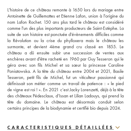
L'histoire de ce château remonte à 1650 lors du mariage entre 
Antoinette de Guillemottes et Etienne Lafon, union à l'origine du 
nom Lafon Rochet. 150 ans plus tard le château est considéré 
comme l'un des plus importants producteurs de Saint-Estèphe. La 
suite de son histoire est ponctuée d'évènements difficiles comme 
la Révolution ou la crise du phylloxera mais le château les 
surmonte, et devient 4ème grand cru classé en 1855. Le 
château a dû ensuite subir une succession de ventes aux 
enchères avant d'être racheté en 1960 par Guy Tesseron qui le 
géra avec son fils Michel et sa sœur la princesse Caroline 
Poniatowska. A la tête du château entre 2004 et 2021, Basile 
Tesseron, petit fils de Michel, fut un viticulteur passionné qui 
définissait son métier comme un travail de patience : « le pied 
de vigne est roi ! ». En 2021 c’est Jacky Lorenzetti, déjà à la tête 
des châteaux Pédesclaux, d’Issan et Lilian Ladouys, qui prend la 
tête du domaine. Le château est désormais conduit selon 
certains principes de la biodynamie et certifié bio depuis 2024.
CARACTERISTIQUES DÉTAILLÉES