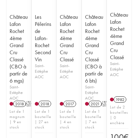
Château
Château
Les
Château
Château
Lafon
Lafon
Pélerins
Lafon
Lafon
Rochet
Rochet
de
Rochet
Rochet
4ème
4ème
Lafon-
4ème
4ème
Grand
Grand
Rochet
Grand
Grand
Cru
Cru
Second
Cru
Cru
Classé
Classé
Vin
Classé
Classé
Saint-
(CBO à
Saint-
Saint-
(CBO à
Estèphe
Estèphe
Estèphe
partir de
partir de
AOC
AOC
AOC
6 mgs)
6 bts)
Saint-
Saint-
Estèphe
Estèphe
AOC
AOC
1982
2018
T
2018
2017
2021
T
Lot de 2
Lot de 1
Lot de 1
Lot de 1
Lot de 1
bouteilles
magnum
bouteille
bouteille
bouteille
| 0
| 9 en
| 27 en
| 4 en
| 7 en
enchère
stock
stock
stock
stock
100
€