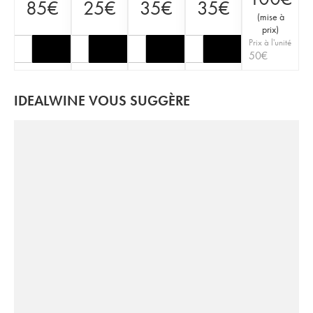
85
€
25
€
35
€
35
€
(
mise à
prix
)
Prix à l'unité
50
€
IDEALWINE VOUS SUGGÈRE