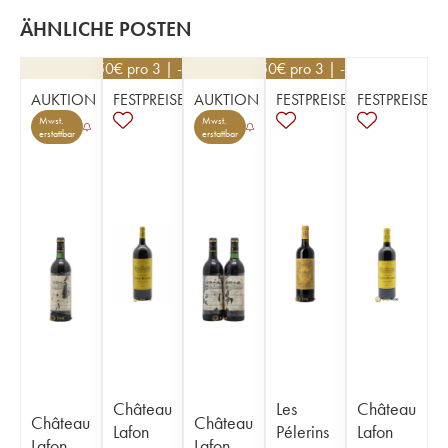
ÄHNLICHE POSTEN
76,50
€
pro 3 | -10%
22,50
€
pro 3 | -10%
AUKTION
FESTPREISE
AUKTION
FESTPREISE
FESTPREISE
Mwst.
Mwst.
erstattbar
erstattbar
Château
Les
Château
Château
Château
Lafon
Pélerins
Lafon
Lafon
Lafon