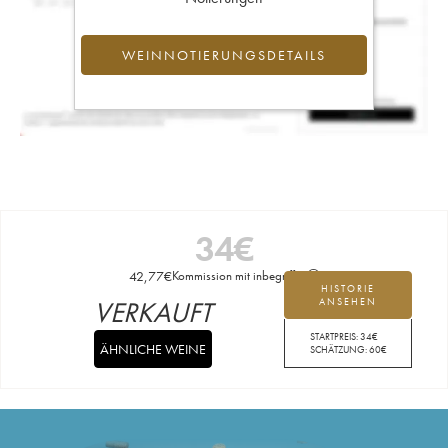
WEINNOTIERUNGSDETAILS
34
€
42,77
€
Kommission mit inbegriffen
HISTORIE
VERKAUFT
ANSEHEN
STARTPREIS:
34
€
ÄHNLICHE WEINE
SCHÄTZUNG:
60
€