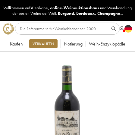
Willkommen auf iDealwine,
online-Weinauktionshaus
und
Weinhandlung
der besten Weine der Welt:
Burgund
,
Bordeaux
,
Champagne
...
Kaufen
Notierung
Wein-Enzyklopädie
VERKAUFEN