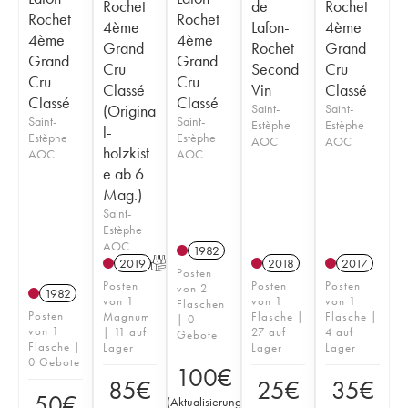
Rochet
de
Rochet
Rochet
Rochet
4ème
Lafon-
4ème
4ème
4ème
Grand
Rochet
Grand
Grand
Grand
Cru
Second
Cru
Cru
Cru
Classé
Vin
Classé
Classé
Classé
(Origina
Saint-
Saint-
Saint-
Saint-
Estèphe
Estèphe
l-
Estèphe
Estèphe
AOC
AOC
holzkist
AOC
AOC
e ab 6
Mag.)
Saint-
Estèphe
AOC
1982
2019
T
2018
2017
Posten
Posten
Posten
Posten
von 2
1982
von 1
von 1
von 1
Flaschen
Posten
Magnum
Flasche |
Flasche |
| 0
von 1
| 11 auf
27 auf
4 auf
Gebote
Flasche |
Lager
Lager
Lager
0 Gebote
100
€
85
€
25
€
35
€
50
€
(
Aktualisierung