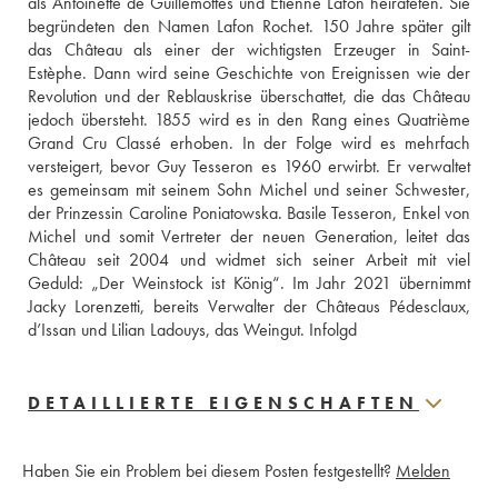
als Antoinette de Guillemottes und Etienne Lafon heirateten. Sie 
begründeten den Namen Lafon Rochet. 150 Jahre später gilt 
das Château als einer der wichtigsten Erzeuger in Saint-
Estèphe. Dann wird seine Geschichte von Ereignissen wie der 
Revolution und der Reblauskrise überschattet, die das Château 
jedoch übersteht. 1855 wird es in den Rang eines Quatrième 
Grand Cru Classé erhoben. In der Folge wird es mehrfach 
versteigert, bevor Guy Tesseron es 1960 erwirbt. Er verwaltet 
es gemeinsam mit seinem Sohn Michel und seiner Schwester, 
der Prinzessin Caroline Poniatowska. Basile Tesseron, Enkel von 
Michel und somit Vertreter der neuen Generation, leitet das 
Château seit 2004 und widmet sich seiner Arbeit mit viel 
Geduld: „Der Weinstock ist König“. Im Jahr 2021 übernimmt 
Jacky Lorenzetti, bereits Verwalter der Châteaus Pédesclaux, 
d’Issan und Lilian Ladouys, das Weingut. Infolgd
DETAILLIERTE EIGENSCHAFTEN
Haben Sie ein Problem bei diesem Posten festgestellt?
Melden