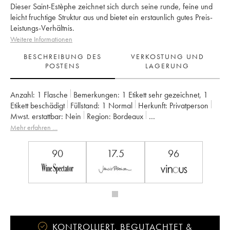
Dieser Saint-Estèphe zeichnet sich durch seine runde, feine und
leicht fruchtige Struktur aus und bietet ein erstaunlich gutes Preis-
Leistungs-Verhältnis.
Weitere Informationen
BESCHREIBUNG DES
VERKOSTUNG UND
POSTENS
LAGERUNG
Anzahl:
1 Flasche
Bemerkungen:
1 Etikett sehr gezeichnet
,
1
Etikett beschädigt
Füllstand:
1
Normal
Herkunft:
privatperson
Mwst. erstattbar:
nein
Region:
Bordeaux
Appellation:
Saint-Estèphe
Mehr erfahren …
Klassifizierung:
4ème Grand Cru Classé
Eigentümer:
Basile Tesseron
90
17.5
96
KONTROLLIERT, BEGUTACHTET &