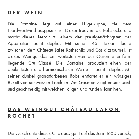
DER WEIN
Die Domaine liegt auf einer Hügelkuppe, die dem 
Nordwestwind ausgesetzt ist. Dieser trocknet die Rebstöcke und 
macht dieses Terroir zu einem der prestigeträchtigsten der 
Appellation Saint-Estèphe. Mit seinen 45 Hektar Fläche 
zwischen dem Château Lafite Rothschild und Cos d'Estournel, ist 
dieses Weingut das am weitesten von der Garonne entfernt 
liegende Cru Classé. Die Domaine produziert einen der 
opulentesten und harmonischsten Weine in Saint-Estèphe. Mit 
seiner dunkel granatfarbenen Robe entfaltet er ein würziges 
Bukett von schwarzen Früchten. Am Gaumen zeigt er sich sanft 
und geschmeidig mit weichen, öligen und runden Tanninen.
DAS WEINGUT CHÂTEAU LAFON
ROCHET
Die Geschichte dieses Châteaus geht auf das Jahr 1650 zurück, 