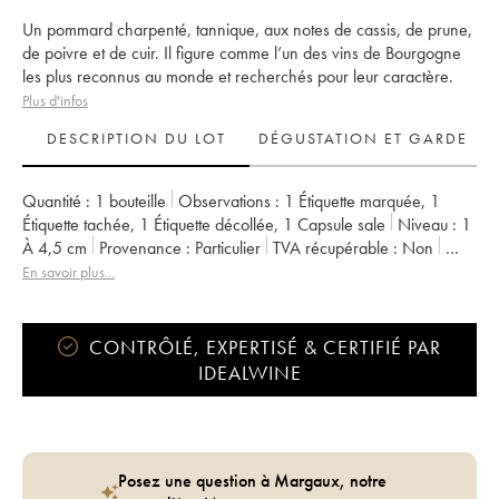
Un pommard charpenté, tannique, aux notes de cassis, de prune,
de poivre et de cuir. Il figure comme l’un des vins de Bourgogne
les plus reconnus au monde et recherchés pour leur caractère.
Plus d'infos
DESCRIPTION DU LOT
DÉGUSTATION ET GARDE
Quantité :
1 bouteille
Observations :
1 Étiquette marquée
,
1
Étiquette tachée
,
1 Étiquette décollée
,
1 Capsule sale
Niveau :
1
À 4,5 cm
Provenance :
particulier
TVA récupérable :
non
Région :
Bourgogne
Appellation :
Pommard
En savoir plus...
CONTRÔLÉ, EXPERTISÉ & CERTIFIÉ PAR
IDEALWINE
Posez une question à Margaux, notre