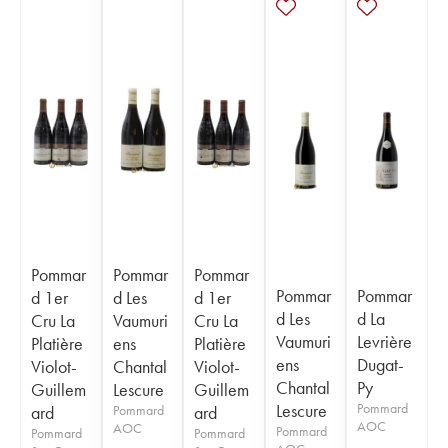
Pommar
Pommar
Pommar
Pommar
Pommar
d 1er
d Les
d 1er
d Les
d La
Cru La
Vaumuri
Cru La
Vaumuri
Levrière
Platière
ens
Platière
ens
Dugat-
Violot-
Chantal
Violot-
Chantal
Py
Guillem
Lescure
Guillem
Lescure
Pommard
ard
Pommard
ard
AOC
AOC
Pommard
Pommard
Pommard