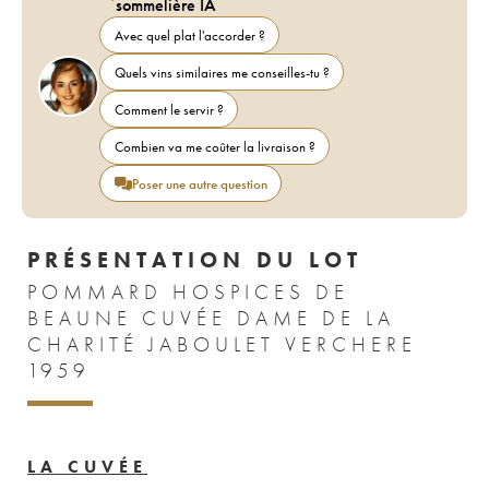
sommelière IA
Avec quel plat l'accorder ?
Quels vins similaires me conseilles-tu ?
Comment le servir ?
Combien va me coûter la livraison ?
Poser une autre question
PRÉSENTATION DU LOT
POMMARD HOSPICES DE
BEAUNE CUVÉE DAME DE LA
CHARITÉ JABOULET VERCHERE
1959
LA CUVÉE