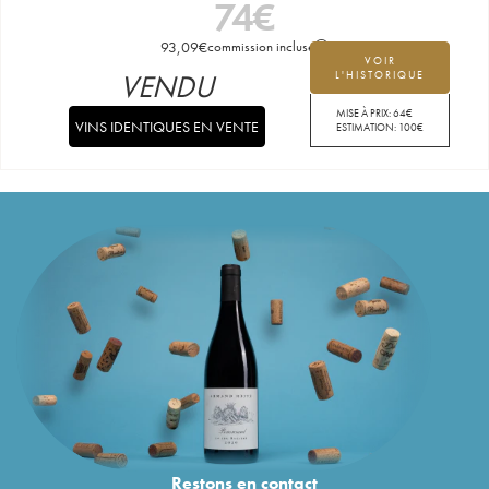
74
€
93,09
€
commission incluse
VOIR
VENDU
L'HISTORIQUE
MISE À PRIX:
64
€
VINS IDENTIQUES EN VENTE
ESTIMATION:
100
€
Restons en
contact