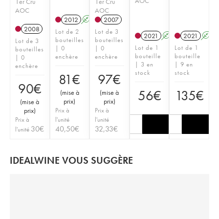
AOC
1er Cru
1er Cru
AOC
AOC
2012
A
2007
2008
Lot de 2
Lot de 3
2021
A
2021
A
bouteilles
bouteilles
Lot de 3
Lot de 1
Lot de 1
| 0
| 0
bouteilles
bouteille
bouteille
enchère
enchère
| 0
| 3 en
| 9 en
enchère
stock
stock
81
€
97
€
90
€
56
€
135
€
(
mise à
(
mise à
prix
)
prix
)
(
mise à
prix
)
Prix à
Prix à
Prix à
l'unité
l'unité
30
€
40,50
€
32,33
€
l'unité
IDEALWINE VOUS SUGGÈRE