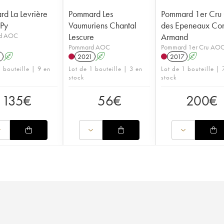
d La Levrière
Pommard Les
Pommard 1er Cru 
Py
Vaumuriens Chantal
des Epeneaux Co
d AOC
Lescure
Armand
Pommard AOC
Pommard 1er Cru AO
1
A
2021
A
2017
A
 bouteille | 9 en
Lot de 1 bouteille | 3 en
Lot de 1 bouteille | 
stock
stock
135
€
56
€
200
€