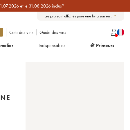
01.07.2026 et le 31.08.2026 inclus*
Les prix sont affichés pour une livraison en :
Cote des vins
Guide des vins
melier
Indispensables
🍇 Primeurs
UNE