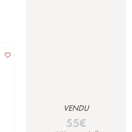
VENDU
55
€