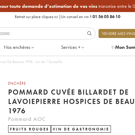
 pour toute demande d’estimation de vos vins
transmise entre le 
Retrait sur place
cliquez ici
|
Un conseil en vin ?
01 56 05 86 10
VENDRE MES VINS
Nos enchères
Services +
✨
Mon Som
ces De Beaune 1976 - Lot de 1 bouteille
ENCHÈRE
POMMARD CUVÉE BILLARDET DE
LAVOIEPIERRE HOSPICES DE BEA
1976
Pommard AOC
FRUITS ROUGES
VIN DE GASTRONOMIE