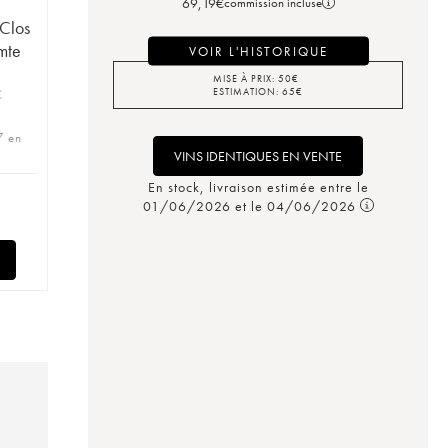
69,19
€
commission incluse
Clos
mte
VOIR L'HISTORIQUE
MISE À PRIX:
50
€
ESTIMATION:
65
€
C
7 en
VINS IDENTIQUES EN VENTE
En stock, livraison estimée entre le
01/06/2026 et le 04/06/2026