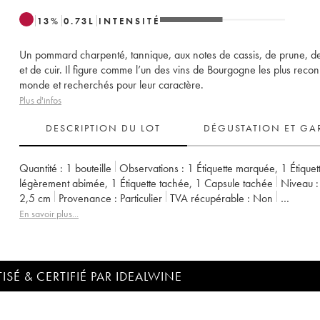
13
%
0.73
L
INTENSITÉ
Un pommard charpenté, tannique, aux notes de cassis, de prune, d
et de cuir. Il figure comme l’un des vins de Bourgogne les plus reco
monde et recherchés pour leur caractère.
Plus d'infos
DESCRIPTION DU LOT
DÉGUSTATION ET GA
Quantité :
1 bouteille
Observations :
1 Étiquette marquée
,
1 Étiquet
légèrement abimée
,
1 Étiquette tachée
,
1 Capsule tachée
Niveau :
2,5 cm
Provenance :
particulier
TVA récupérable :
non
Région :
Bourgogne
Appellation :
Pommard
En savoir plus...
ISÉ & CERTIFIÉ PAR IDEALWINE