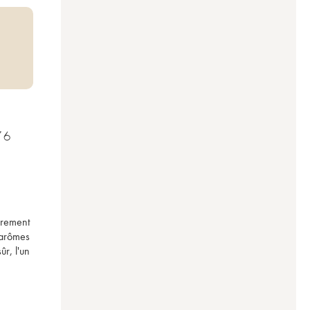
76
rement 
arômes 
r, l'un 