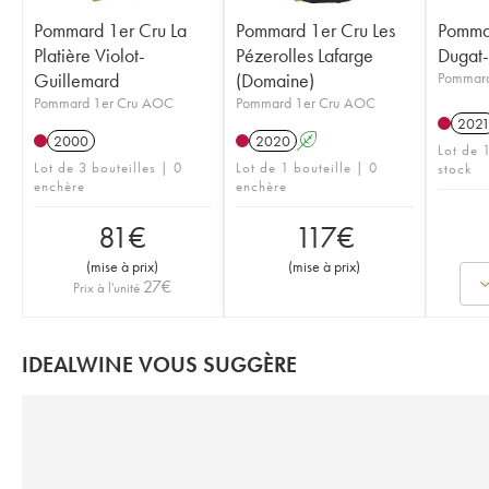
Pommard 1er Cru La
Pommard 1er Cru Les
Pommar
Platière Violot-
Pézerolles Lafarge
Dugat-
Guillemard
(Domaine)
Pommar
Pommard 1er Cru AOC
Pommard 1er Cru AOC
202
2000
2020
A
Lot de 1
Lot de 3 bouteilles | 0
Lot de 1 bouteille | 0
stock
enchère
enchère
81
€
117
€
(
mise à prix
)
(
mise à prix
)
27
€
Prix à l'unité
IDEALWINE VOUS SUGGÈRE