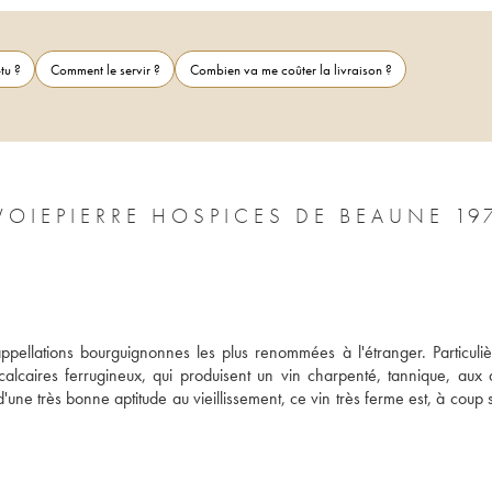
tu ?
Comment le servir ?
Combien va me coûter la livraison ?
VOIEPIERRE HOSPICES DE BEAUNE 19
pellations bourguignonnes les plus renommées à l'étranger. Particuliè
alcaires ferrugineux, qui produisent un vin charpenté, tannique, aux 
d'une très bonne aptitude au vieillissement, ce vin très ferme est, à coup sû