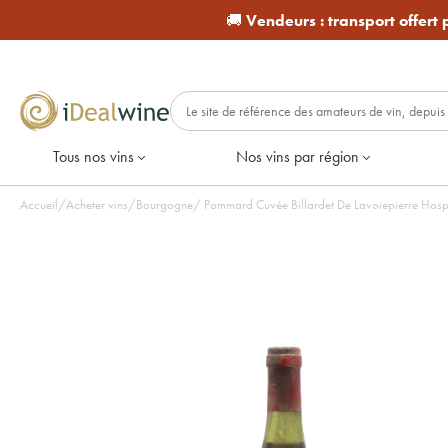
🚚
Vendeurs :
transport offert
Tous nos vins
Nos vins par région
Accueil
/
Acheter vins
/
Bourgogne
/
Pommard Cuvée Billardet De Lavoiepierre Hospi