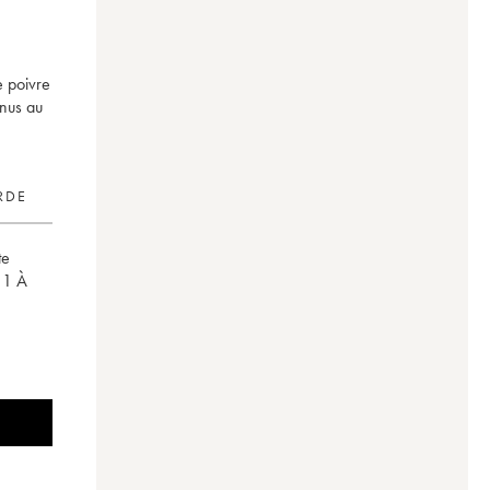
e poivre
nnus au
RDE
te
1
À