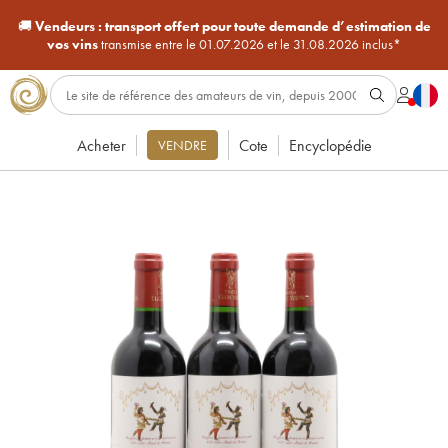
🚚
Vendeurs :
transport offert pour toute demande d’estimation de
vos vins
transmise entre le 01.07.2026 et le 31.08.2026 inclus*
Acheter
Cote
Encyclopédie
VENDRE