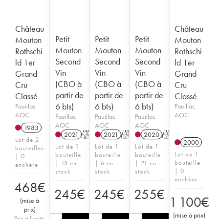
Château
Château
Petit
Petit
Petit
Mouton
Mouton
Mouton
Mouton
Mouton
Rothschi
Rothschi
Second
Second
Second
ld 1er
ld 1er
Vin
Vin
Vin
Grand
Grand
(CBO à
(CBO à
(CBO à
Cru
Cru
partir de
partir de
partir de
Classé
Classé
6 bts)
6 bts)
6 bts)
Pauillac
Pauillac
AOC
AOC
Pauillac
Pauillac
Pauillac
AOC
AOC
AOC
1983
2021
T
2021
T
2020
T
Lot de 2
2000
Lot de 1
Lot de 1
Lot de 1
bouteilles
Lot de 1
bouteille
bouteille
bouteille
| 0
bouteille
| 15 en
| 6 en
| 21 en
enchère
| 0
stock
stock
stock
enchère
468
€
245
€
245
€
255
€
1 100
€
(
mise à
prix
)
(
mise à prix
)
Prix à l'unité