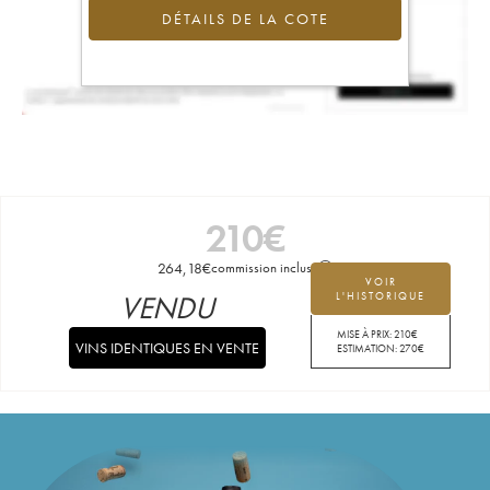
DÉTAILS DE LA COTE
210
€
264,18
€
commission incluse
VOIR
VENDU
L'HISTORIQUE
MISE À PRIX:
210
€
VINS IDENTIQUES EN VENTE
ESTIMATION:
270
€