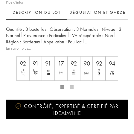
Plus d'infos
DESCRIPTION DU LOT
DÉGUSTATION ET GARDE
Quantité :
3 bouteilles
Observation :
3 Normales
Niveau :
3
Normal
Provenance :
particulier
TVA récupérable :
non
Région :
Bordeaux
Appellation :
Pauillac
Classement :
5ème Grand Cru Classé
En savoir plus...
Propriétaire :
Famille Rothschild
92
91
91
17
92
90
92
94
CONTRÔLÉ, EXPERTISÉ & CERTIFIÉ PAR
IDEALWINE