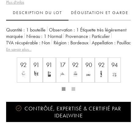
Plus d'infos
DESCRIPTION DU LOT
DÉGUSTATION ET GARDE
Quantité :
1 bouteille
Observation :
1 Étiquette très légèrement
marquée
Niveau :
1
Normal
Provenance :
particulier
TVA récupérable :
non
Région :
Bordeaux
Appellation :
Pauillac
Classement :
5ème Grand Cru Classé
En savoir plus...
Propriétaire :
Famille Rothschild
92
91
91
17
92
90
92
94
CONTRÔLÉ, EXPERTISÉ & CERTIFIÉ PAR
IDEALWINE