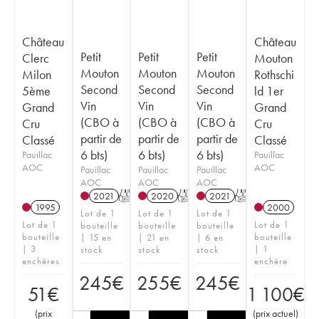
Château
Château
Petit
Petit
Petit
Clerc
Mouton
Mouton
Mouton
Mouton
Milon
Rothschi
Second
Second
Second
5ème
ld 1er
Vin
Vin
Vin
Grand
Grand
(CBO à
(CBO à
(CBO à
Cru
Cru
partir de
partir de
partir de
Classé
Classé
6 bts)
6 bts)
6 bts)
Pauillac
Pauillac
AOC
AOC
Pauillac
Pauillac
Pauillac
AOC
AOC
AOC
2021
T
2020
T
2021
T
1995
2000
Lot de 1
Lot de 1
Lot de 1
Lot de 1
Lot de 1
bouteille
bouteille
bouteille
bouteille
bouteille
| 15 en
| 21 en
| 6 en
| 3
| 1
stock
stock
stock
enchères
enchère
245
€
255
€
245
€
51
€
1 100
€
(
prix
(
prix actuel
)