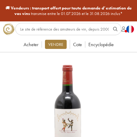
🚚
Vendeurs :
transport offert pour toute demande d’estimation de
vos vins
transmise entre le 01.07.2026 et le 31.08.2026 inclus*
Acheter
Cote
Encyclopédie
VENDRE