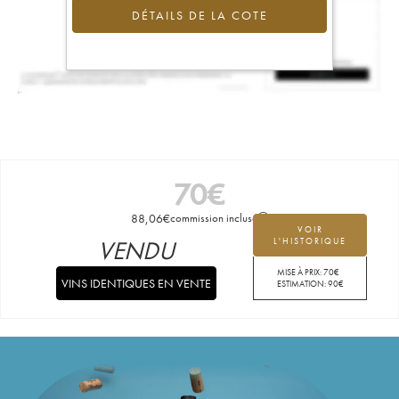
DÉTAILS DE LA COTE
70
€
88,06
€
commission incluse
VOIR
VENDU
L'HISTORIQUE
MISE À PRIX:
70
€
VINS IDENTIQUES EN VENTE
ESTIMATION:
90
€