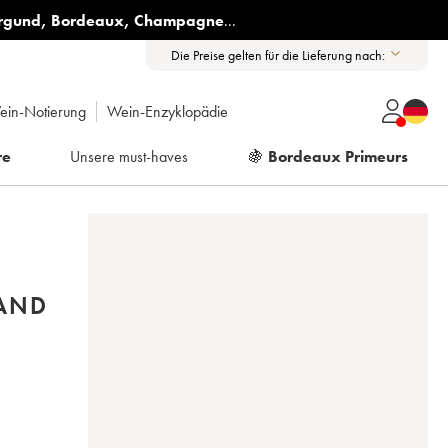
rgund
,
Bordeaux
,
Champagne
...
Die Preise gelten für die Lieferung nach:
ein-Notierung
Wein-Enzyklopädie
re
Unsere must-haves
🍇
Bordeaux Primeurs
RAND