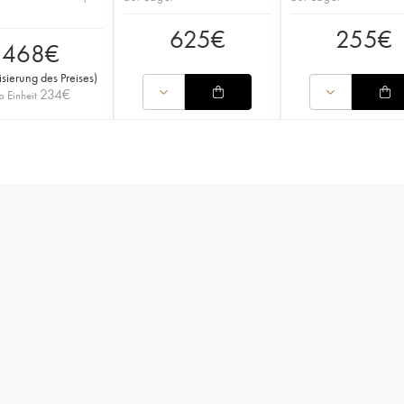
625
€
255
€
468
€
isierung des Preises
)
234
€
o Einheit