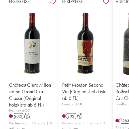
FESTPREISE
FESTPREISE
AUKTI
Château Clerc Milon
Petit Mouton Second
Châte
5ème Grand Cru
Vin (Original-holzkiste
Rothsc
Classé (Original-
ab 6 Fl.)
Cru Cl
holzkiste ab 6 Fl.)
Pauillac AOC
Pauilla
Pauillac AOC
2021
T
2021
T
198
Posten von 1 Flasche | 9
Posten von 1 Flasche | 6
Posten 
auf Lager
auf Lager