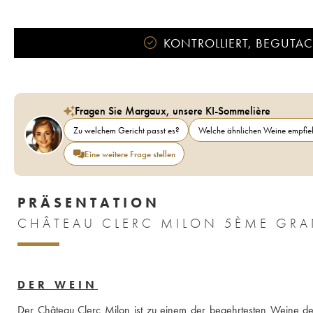
KONTROLLIERT, BEGUTACH
Fragen Sie Margaux, unsere KI-Sommelière
Zu welchem Gericht passt es?
Welche ähnlichen Weine empfieh
Eine weitere Frage stellen
PRÄSENTATION
CHÂTEAU CLERC MILON 5ÈME GRA
DER WEIN
Der Château Clerc Milon ist zu einem der begehrtesten Weine des