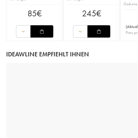
Gebote
85
€
245
€
(
Aktual
Preis pr
IDEAWLINE EMPFIEHLT IHNEN