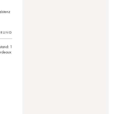
zistenz
ERUNG
lstand:
1
ordeaux