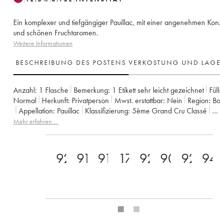
Ein komplexer und tiefgängiger Pauillac, mit einer angenehmen Kon
und schönen Fruchtaromen.
Weitere Informationen
BESCHREIBUNG DES POSTENS
VERKOSTUNG UND LAG
Anzahl:
1 Flasche
Bemerkung:
1 Etikett sehr leicht gezeichnet
Fül
Normal
Herkunft:
privatperson
Mwst. erstattbar:
nein
Region:
B
Appellation:
Pauillac
Klassifizierung:
5ème Grand Cru Classé
Eigentümer:
Famille Rothschild
Mehr erfahren …
92
91
91
17
92
90
92
94