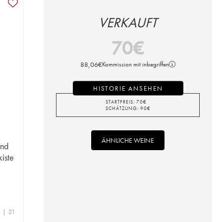
VERKAUFT
70
€
88,06
€
Kommission mit inbegriffen
HISTORIE ANSEHEN
STARTPREIS:
70
€
SCHÄTZUNG:
90
€
ÄHNLICHE WEINE
ond
kiste
 | 21