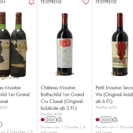
ON
FESTPREISE
FESTPREISE
au Mouton
Château Mouton
Petit Mouton Sec
hild 1er Grand
Rothschild 1er Grand
Vin (Original-holz
assé
Cru Classé (Original-
ab 6 Fl.)
c AOC
holzkiste ab 3 Fl.)
Pauillac AOC
Pauillac AOC
2021
T
2020
T
3
Posten von 1 Flasche | 6
Posten von 1 Flasche
von 2 Flaschen | 0
auf Lager
auf Lager