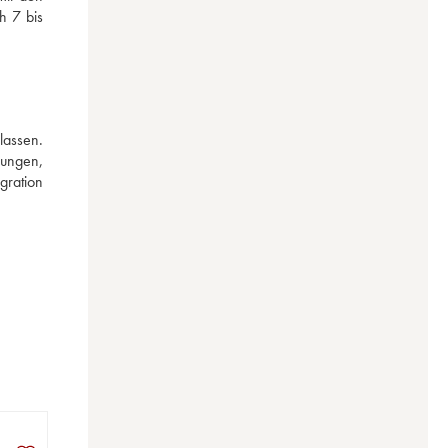
 7 bis 
assen. 
ungen, 
ration 