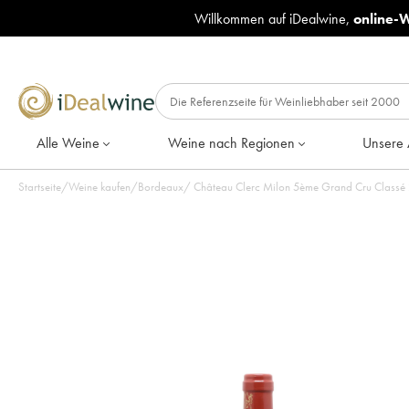
Willkommen auf iDealwine,
online-
Alle Weine
Weine nach Regionen
Unsere 
Startseite
/
Weine kaufen
/
Bordeaux
/
Château Clerc Milon 5ème Grand Cru Classé 