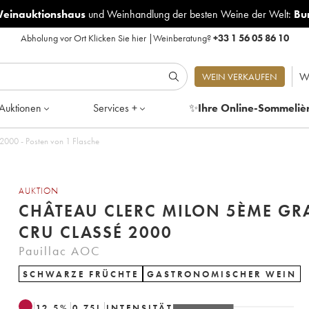
Weinauktionshaus
und
Weinhandlung der besten Weine der Welt:
Bu
Abholung vor Ort
Klicken Sie hier
|
Weinberatung?
+33 1 56 05 86 10
W
WEIN VERKAUFEN
Auktionen
Services +
✨
Ihre Online-Sommeliè
2000 - Posten von 1 Flasche
AUKTION
CHÂTEAU CLERC MILON 5ÈME G
CRU CLASSÉ 2000
Pauillac AOC
SCHWARZE FRÜCHTE
GASTRONOMISCHER WEIN
12.5
%
0.75
L
INTENSITÄT