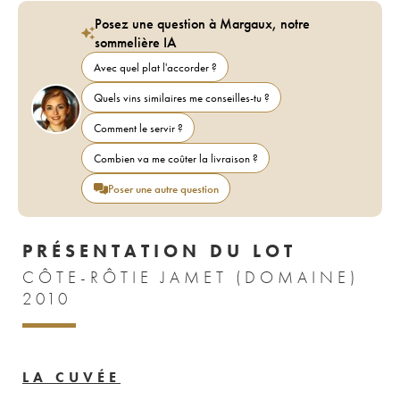
Posez une question à Margaux, notre
sommelière IA
Avec quel plat l'accorder ?
Quels vins similaires me conseilles-tu ?
Comment le servir ?
Combien va me coûter la livraison ?
Poser une autre question
PRÉSENTATION DU LOT
CÔTE-RÔTIE JAMET (DOMAINE)
2010
LA CUVÉE