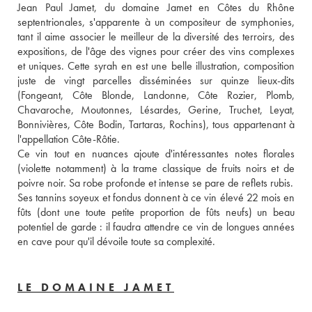
Jean Paul Jamet, du domaine Jamet en Côtes du Rhône 
septentrionales, s'apparente à un compositeur de symphonies, 
tant il aime associer le meilleur de la diversité des terroirs, des 
expositions, de l'âge des vignes pour créer des vins complexes 
et uniques. Cette syrah en est une belle illustration, composition 
juste de vingt parcelles disséminées sur quinze lieux-dits 
(Fongeant, Côte Blonde, Landonne, Côte Rozier, Plomb, 
Chavaroche, Moutonnes, Lésardes, Gerine, Truchet, Leyat, 
Bonnivières, Côte Bodin, Tartaras, Rochins), tous appartenant à 
l'appellation Côte-Rôtie. 
Ce vin tout en nuances ajoute d'intéressantes notes florales 
(violette notamment) à la trame classique de fruits noirs et de 
poivre noir. Sa robe profonde et intense se pare de reflets rubis. 
Ses tannins soyeux et fondus donnent à ce vin élevé 22 mois en 
fûts (dont une toute petite proportion de fûts neufs) un beau 
potentiel de garde : il faudra attendre ce vin de longues années 
en cave pour qu'il dévoile toute sa complexité.
LE DOMAINE JAMET