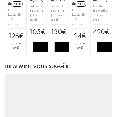
2020
2023
Lot de 1
Lot de 1
Lot de 1
Lot de 1
Lot de 1
bouteille
bouteille
bouteille
bouteille
bouteille
| 1 en
| 12 en
| 1 en
| 0
| 0
stock
stock
stock
enchère
enchère
105
€
130
€
420
€
126
€
24
€
(
mise à
(
mise à
prix
)
prix
)
IDEALWINE VOUS SUGGÈRE