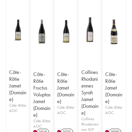
Côte-
Collines
Côte-
Côte-
Côte-
Rôtie
Rhodani
Rôtie
Rôtie
Rôtie
Jamet
ennes
Fructus
Jamet
Jamet
(Domain
Syrah
Voluptas
(Domain
(Domain
e)
Jamet
Jamet
e)
e)
Côte-Rôtie
(Domain
(Domain
Côte-Rôtie
Côte-Rôtie
AOC
e)
AOC
AOC
e)
Collines
Côte-Rôtie
Rhodanien
AOC
nes IGP
2015
2021
1999