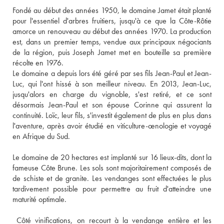
Fondé au début des années 1950, le domaine Jamet était planté 
pour l'essentiel d'arbres fruitiers, jusqu'à ce que la Côte-Rôtie 
amorce un renouveau au début des années 1970. La production 
est, dans un premier temps, vendue aux principaux négociants 
de la région, puis Joseph Jamet met en bouteille sa première 
récolte en 1976. 
Le domaine a depuis lors été géré par ses fils Jean-Paul et Jean-
Luc, qui l'ont hissé à son meilleur niveau. En 2013, Jean-Luc, 
jusqu'alors en charge du vignoble, s'est retiré, et ce sont 
désormais Jean-Paul et son épouse Corinne qui assurent la 
continuité. Loïc, leur fils, s'investit également de plus en plus dans 
l'aventure, après avoir étudié en viticulture-œnologie et voyagé 
en Afrique du Sud. 
Le domaine de 20 hectares est implanté sur 16 lieux-dits, dont la 
fameuse Côte Brune. Les sols sont majoritairement composés de 
de schiste et de granite. Les vendanges sont effectuées le plus 
tardivement possible pour permettre au fruit d'atteindre une 
maturité optimale. 
 Côté vinifications, on recourt à la vendange entière et les 