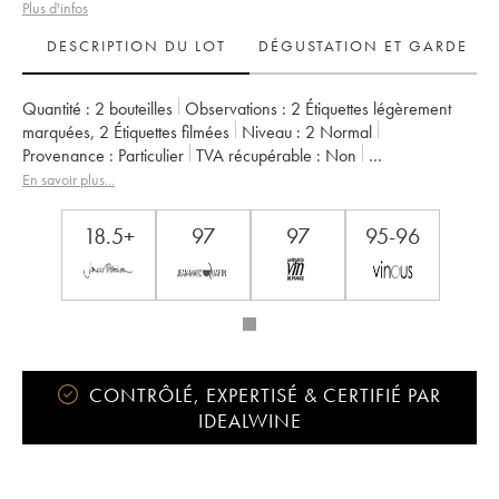
Plus d'infos
DESCRIPTION DU LOT
DÉGUSTATION ET GARDE
Quantité :
2 bouteilles
Observations :
2 Étiquettes légèrement
marquées
,
2 Étiquettes filmées
Niveau :
2
Normal
Provenance :
particulier
TVA récupérable :
non
Région :
Vallée du Rhône
Appellation :
Côte-Rôtie
En savoir plus...
Propriétaire :
Jamet (Domaine)
18.5+
97
97
95-96
CONTRÔLÉ, EXPERTISÉ & CERTIFIÉ PAR
IDEALWINE