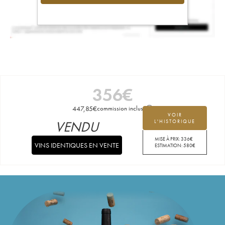
356
€
447,85
€
commission incluse
VOIR
VENDU
L'HISTORIQUE
MISE À PRIX:
336
€
VINS IDENTIQUES EN VENTE
ESTIMATION:
580
€