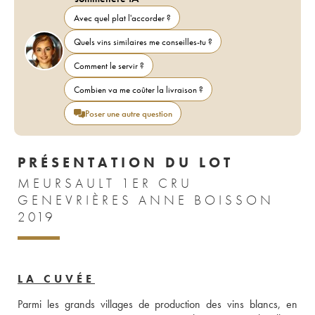
Avec quel plat l'accorder ?
Quels vins similaires me conseilles-tu ?
Comment le servir ?
Combien va me coûter la livraison ?
Poser une autre question
PRÉSENTATION DU LOT
MEURSAULT 1ER CRU
GENEVRIÈRES ANNE BOISSON
2019
LA CUVÉE
Parmi les grands villages de production des vins blancs, en 