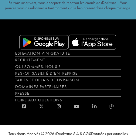
En vous inscrivant, vous acceptez de recevoir les emails de iDealwine. Vous
pouvez vous désabonner à tout moment via le lien présent dans chaque message.
ESTIMATION VIN GRATUITE
RECRUTEMENT
QUI SOMMES-NOUS ?
RESPONSABILITÉ D'ENTREPRISE
TARIFS ET DÉLAIS DE LIVRAISON
DOMAINES PARTENAIRES
PRESSE
FOIRE AUX QUESTIONS
Tous droits réservés © 2026 iDealwine S.A.S.
CGS
Données personnelles