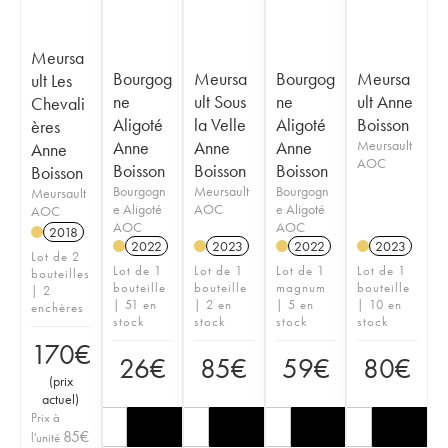
Meursa
Bourgog
Meursa
Bourgog
Meursa
ult Les
ne
ult Sous
ne
ult Anne
Chevali
Aligoté
la Velle
Aligoté
Boisson
ères
Anne
Anne
Anne
Meursault
Anne
AOC
Boisson
Boisson
Boisson
Boisson
Bourgogn
Meursault
Bourgogn
Meursault
e Aligoté
AOC
e Aligoté
AOC
AOC
AOC
2018
2022
2023
2022
2023
Lot de 2
Lot de 1
Lot de 1
Lot de 1
Lot de 1
bouteilles
bouteille
bouteille
magnum
bouteille
| 2
| 51 en
| 2 en
| 5 en
| 10 en
enchères
stock
stock
stock
stock
170
€
26
€
85
€
59
€
80
€
(
prix
actuel
)
Prix à
85
€
l'unité