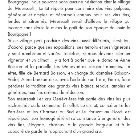
Bourgogne, nous pouvons sans aucune hésitation citer le village 
de Meursault ; tantôt réputé pour construire des vins pulpeux, 
généreux et amples et désormais connus pour ses vins fins, 
tendus et citronnés. Meursault serait d’ailleurs le village qui 
incarne sans doute le mieux le goût de son époque de toute la 
Bourgogne ! 
Si ce village peut produire des vins aussi différents, c'est, tout 
d'abord, parce que ses expositions, ses terroirs et ses vignerons 
y sont nombreux et variés. Toutefois, si nous devions citer un 
vigneron et un climat, il y a fort à parier que le domaine Anne 
Boisson et la parcelle Les Genévrières seraient nommés. En 
effet, fille de Bernard Boisson, en charge du domaine Boisson-
Vadot, Anne boisson a su, avec l'aide de son frère, Pierre, faire 
perdurer la tradition des grands vins blancs, tendus, amples et 
généreux, aux fins arômes de réduction. 
Son meursault 1er cru Genévrières fait partie des vins les plus 
recherchés de la commune. En effet, ce climat, coincé entre les 
Perrières et les Charmes au Sud et Le Poruzot au Nord, est 
réputé pour son homogénéité et sa constance à engendrer des 
vins fins, élégants, charnus, à la grande longueur et à la 
capacité de garde le rapprochant d'un grand cru.