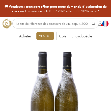
🚚
Vendeurs :
transport offert pour toute demande d’estimation de
vos vins
transmise entre le 01.07.2026 et le 31.08.2026 inclus*
Acheter
Cote
Encyclopédie
VENDRE