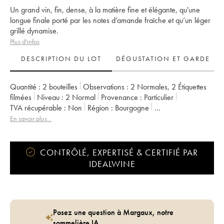
Un grand vin, fin, dense, à la matière fine et élégante, qu'une
longue finale porté par les notes d’amande fraîche et qu’un léger
grillé dynamise.
Plus d'infos
DESCRIPTION DU LOT
DÉGUSTATION ET GARDE
Quantité :
2 bouteilles
Observations :
2 Normales
,
2 Étiquettes
filmées
Niveau :
2
Normal
Provenance :
particulier
TVA récupérable :
non
Région :
Bourgogne
Appellation :
Meursault
Classement :
1er Cru
En savoir plus...
Propriétaire :
Anne Boisson
CONTRÔLÉ, EXPERTISÉ & CERTIFIÉ PAR
IDEALWINE
Posez une question à Margaux, notre
sommelière IA