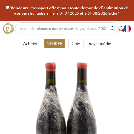
🚚
Vendeurs :
transport offert pour toute demande d’estimation de
vos vins
transmise entre le 01.07.2026 et le 31.08.2026 inclus*
Acheter
Cote
Encyclopédie
VENDRE