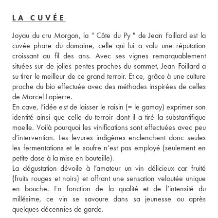
LA CUVÉE
Joyau du cru Morgon, la " Côte du Py " de Jean Foillard est la 
cuvée phare du domaine, celle qui lui a valu une réputation 
croissant au fil des ans. Avec ses vignes remarquablement 
situées sur de jolies pentes proches du sommet, Jean Foillard a 
su tirer le meilleur de ce grand terroir. Et ce, grâce à une culture 
proche du bio effectuée avec des méthodes inspirées de celles 
de Marcel Lapierre. 
En cave, l’idée est de laisser le raisin (= le gamay) exprimer son 
identité ainsi que celle du terroir dont il a tiré la substantifique 
moelle. Voilà pourquoi les vinifications sont effectuées avec peu 
d’intervention. Les levures indigènes enclenchent donc seules 
les fermentations et le soufre n’est pas employé (seulement en 
petite dose à la mise en bouteille). 
La dégustation dévoile à l’amateur un vin délicieux car fruité 
(fruits rouges et noirs) et offrant une sensation veloutée unique 
en bouche. En fonction de la qualité et de l’intensité du 
millésime, ce vin se savoure dans sa jeunesse ou après 
quelques décennies de garde.