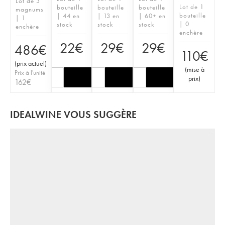
Lot de 3
Lot de 1
bouteille
bouteille
bouteille
magnums
bouteille
| 44 en
| 13 en
| 60+ en
| 1
| 0
stock
stock
stock
enchère
enchère
22
€
29
€
29
€
486
€
110
€
(
prix actuel
)
(
mise à
Prix à l'unité
prix
)
162
€
IDEALWINE VOUS SUGGÈRE