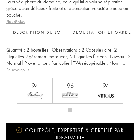
La cuvée phare du domaine, celle qui lui a valu sa réputation
grâce à son délicieux fruité et une sensation veloutée unique en
bouche.
Plus d'infos
DESCRIPTION DU LOT
DÉGUSTATION ET GARDE
Quantité :
2 bouteilles
Observations :
2 Capsules cire
,
2
Étiquettes légèrement marquées
,
2 Étiquettes filmées
Niveau :
2
Normal
Provenance :
particulier
TVA récupérable :
non
Région :
Beaujolais
Appellation :
Morgon
En savoir plus...
Propriétaire :
Jean Foillard
94
96
94
CONTRÔLÉ, EXPERTISÉ & CERTIFIÉ PAR
IDEALWINE