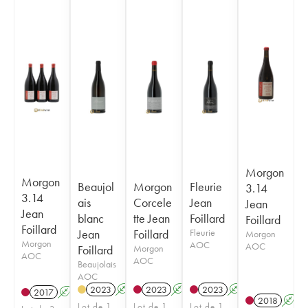
Morgon
Morgon
Beaujol
Morgon
Fleurie
3.14
3.14
ais
Corcele
Jean
Jean
Jean
blanc
tte Jean
Foillard
Foillard
Foillard
Jean
Foillard
Fleurie
Morgon
Morgon
AOC
AOC
Foillard
Morgon
AOC
AOC
Beaujolais
AOC
2023
A
2023
A
K
2023
A
K
2017
A
K
2018
A
Lot de 1
Lot de 1
Lot de 1