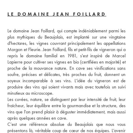
LE DOMAINE JEAN FOILLARD
Le domaine Jean Foillard, qui compte indéniablement parmi les 
plus mythiques du Beaujolais, est implanté sur une vingtaine 
d'hectares, les vignes couvrant principalement les appellations 
Morgon et Fleurie. Jean Foillard, fils et petit-fils de vigneron qui a 
repris le domaine familial en 1981, s'est inspiré de Marcel 
Lapierre pour cultiver ses vignes en bio (certifiées en majorité) et 
proche de la mouvance nature. En cave ses vinifications sans 
soufre, précises et délicates, très proches du fruit, donnent un 
soyeux incomparable à ses vins. L’idée du vigneron est de 
produire des vins qui soient vivants mais avec toutefois un suivi 
minutieux au microscope.
Les cuvées, nature, se distinguent par leur intensité de fruit, leur 
fraîcheur, leur équilibre entre la gourmandise et la structure, des 
vins que l'on prend plaisir à déguster immédiatement, mais aussi 
après quelques années en cave. 
C’est une référence absolue du Beaujolais que nous vous 
présentons là, véritable coup de cœur de nos équipes. L’avenir 