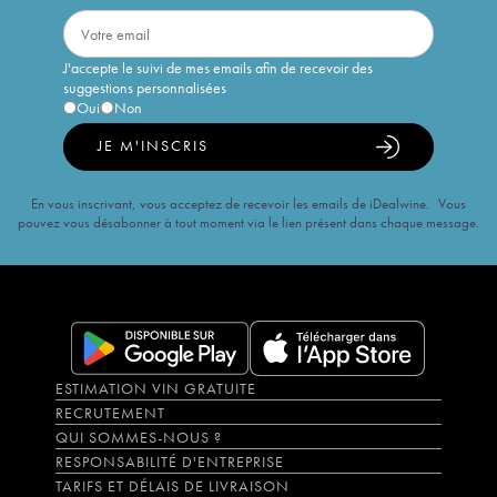
J'accepte le suivi de mes emails afin de recevoir des
suggestions personnalisées
Oui
Non
JE M'INSCRIS
En vous inscrivant, vous acceptez de recevoir les emails de iDealwine. Vous
pouvez vous désabonner à tout moment via le lien présent dans chaque message.
ESTIMATION VIN GRATUITE
RECRUTEMENT
QUI SOMMES-NOUS ?
RESPONSABILITÉ D'ENTREPRISE
TARIFS ET DÉLAIS DE LIVRAISON