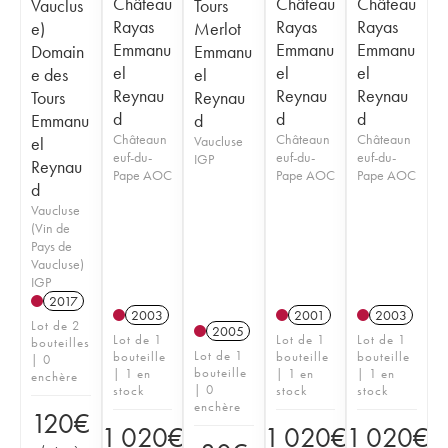
Château
Château
Château
Vauclus
Tours
Rayas
Rayas
Rayas
e)
Merlot
Emmanu
Emmanu
Emmanu
Domain
Emmanu
el
el
el
e des
el
Reynau
Reynau
Reynau
Tours
Reynau
d
d
d
Emmanu
d
Châteaun
Châteaun
Châteaun
el
Vaucluse
euf-du-
euf-du-
euf-du-
IGP
Reynau
Pape AOC
Pape AOC
Pape AOC
d
Vaucluse
(Vin de
Pays de
Vaucluse)
IGP
2017
2003
2001
2003
Lot de 2
2005
Lot de 1
Lot de 1
Lot de 1
bouteilles
Lot de 1
bouteille
bouteille
bouteille
| 0
bouteille
| 1 en
| 1 en
| 1 en
enchère
| 0
stock
stock
stock
enchère
120
€
1 020
€
1 020
€
1 020
€