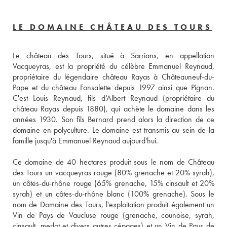
LE DOMAINE CHÂTEAU DES TOURS
Le château des Tours, situé à Sarrians, en appellation 
Vacqueyras, est la propriété du célèbre Emmanuel Reynaud, 
propriétaire du légendaire château Rayas à Châteauneuf-du-
Pape et du château Fonsalette depuis 1997 ainsi que Pignan. 
C'est Louis Reynaud, fils d’Albert Reynaud (propriétaire du 
château Rayas depuis 1880), qui achète le domaine dans les 
années 1930. Son fils Bernard prend alors la direction de ce 
domaine en polyculture. Le domaine est transmis au sein de la 
famille jusqu'à Emmanuel Reynaud aujourd'hui.

Ce domaine de 40 hectares produit sous le nom de Château 
des Tours un vacqueyras rouge (80% grenache et 20% syrah), 
un côtes-du-rhône rouge (65% grenache, 15% cinsault et 20% 
syrah) et un côtes-du-rhône blanc (100% grenache). Sous le 
nom de Domaine des Tours, l'exploitation produit également un 
Vin de Pays de Vaucluse rouge (grenache, counoise, syrah, 
cinsault, merlot et divers autres cépages) et un Vin de Pays de 