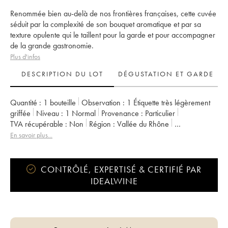
Renommée bien au-delà de nos frontières françaises, cette cuvée
séduit par la complexité de son bouquet aromatique et par sa
texture opulente qui le taillent pour la garde et pour accompagner
de la grande gastronomie.
Plus d'infos
DESCRIPTION DU LOT
DÉGUSTATION ET GARDE
Quantité :
1 bouteille
Observation :
1 Étiquette très légèrement
griffée
Niveau :
1
Normal
Provenance :
particulier
TVA récupérable :
non
Région :
Vallée du Rhône
Appellation :
Vaucluse (Vin de Pays de Vaucluse)
En savoir plus...
Propriétaire :
Emmanuel Reynaud
CONTRÔLÉ, EXPERTISÉ & CERTIFIÉ PAR
IDEALWINE