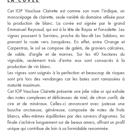
LA CUVÉE
Cet IGP Vaucluse Clairette est comme son nom l’indique, un 
monocépage de clairette, seule variété du domaine utilisée pour 
la production de blanc. La cuvée est signée par le grand 
Emmanuel Reynaud, qui est à la tête de Rayas et Fonsalette. Les 
vignes poussent à Sarrians, proche du lieu-dit Les Sablons, en 
prenant la route vers Jonquières. En effet, entre Orange et 
Carpentras, le sol se compose de galets, de graviers calcaires, 
de sable, d’argile et de marnes. Sur les 40 hectares du 
vignoble, seulement trois d’entre eux sont consacrés à la 
production de vin blanc. 
Les vignes sont soignés à la perfection et beaucoup de risques 
sont pris lors des vendanges car les baies sont ramassées à 
maturité maximum. 
Cet IGP Vaucluse Clairette présente une jolie robe or qui exhale 
des notes complexes et délicieuses de miel, de citron confit, de 
cire et de minéraux. Celles-ci annoncent avec justesse une 
bouche onctueuse, généreuse, composée de notes de fruits 
blancs, elles-mêmes équilibrées par des saveurs d'agrumes. Sa 
finale s'achève longuement sur de beaux amers, offrant un profil 
unique qui contribue de loin à sa formidable renommée.