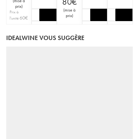
80
€
(
mise à
prix
)
(
mise à
Prix à
prix
)
60
€
l'unité
IDEALWINE VOUS SUGGÈRE