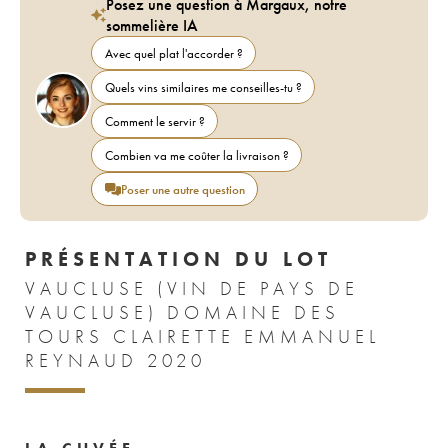
Posez une question à Margaux, notre
sommelière IA
Avec quel plat l'accorder ?
Quels vins similaires me conseilles-tu ?
Comment le servir ?
Combien va me coûter la livraison ?
Poser une autre question
PRÉSENTATION DU LOT
VAUCLUSE (VIN DE PAYS DE
VAUCLUSE) DOMAINE DES
TOURS CLAIRETTE EMMANUEL
REYNAUD 2020