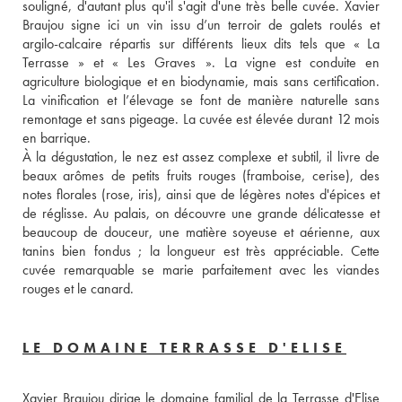
souligné, d'autant plus qu'il s'agit d'une très belle cuvée. Xavier 
Braujou signe ici un vin issu d’un terroir de galets roulés et 
argilo-calcaire répartis sur différents lieux dits tels que « La 
Terrasse » et « Les Graves ». La vigne est conduite en 
agriculture biologique et en biodynamie, mais sans certification. 
La vinification et l’élevage se font de manière naturelle sans 
remontage et sans pigeage. La cuvée est élevée durant 12 mois 
en barrique.
À la dégustation, le nez est assez complexe et subtil, il livre de 
beaux arômes de petits fruits rouges (framboise, cerise), des 
notes florales (rose, iris), ainsi que de légères notes d'épices et 
de réglisse. Au palais, on découvre une grande délicatesse et 
beaucoup de douceur, une matière soyeuse et aérienne, aux 
tanins bien fondus ; la longueur est très appréciable. Cette 
cuvée remarquable se marie parfaitement avec les viandes 
rouges et le canard.
LE DOMAINE TERRASSE D'ELISE
Xavier Braujou dirige le domaine familial de la Terrasse d'Elise 