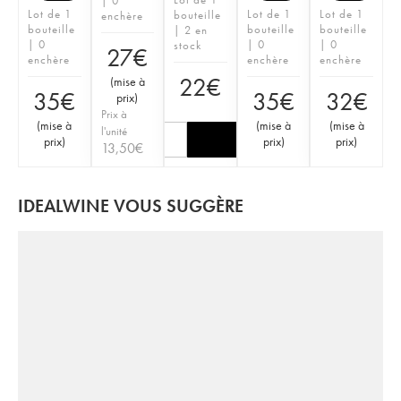
| 0
Lot de 1
Lot de 1
Lot de 1
bouteille
enchère
bouteille
bouteille
bouteille
| 2 en
| 0
| 0
| 0
stock
27
€
enchère
enchère
enchère
22
€
(
mise à
35
€
35
€
32
€
prix
)
Prix à
(
mise à
(
mise à
(
mise à
l'unité
prix
)
prix
)
prix
)
13,50
€
IDEALWINE VOUS SUGGÈRE