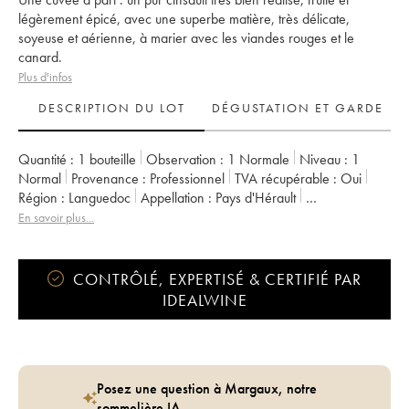
légèrement épicé, avec une superbe matière, très délicate,
soyeuse et aérienne, à marier avec les viandes rouges et le
canard.
Plus d'infos
DESCRIPTION DU LOT
DÉGUSTATION ET GARDE
Quantité :
1 bouteille
Observation :
1 Normale
Niveau :
1
Normal
Provenance :
professionnel
TVA récupérable :
oui
Région :
Languedoc
Appellation :
Pays d'Hérault
Propriétaire :
Terrasse d'Elise (Domaine de la)
En savoir plus...
CONTRÔLÉ, EXPERTISÉ & CERTIFIÉ PAR
IDEALWINE
Posez une question à Margaux, notre
sommelière IA