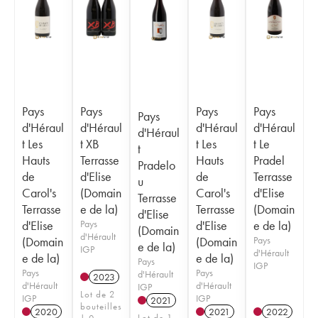
Pays
Pays
Pays
Pays
Pays
d'Héraul
d'Héraul
d'Héraul
d'Héraul
d'Héraul
t Les
t XB
t Les
t Le
t
Hauts
Terrasse
Hauts
Pradel
Pradelo
de
d'Elise
de
Terrasse
u
Carol's
(Domain
Carol's
d'Elise
Terrasse
Terrasse
e de la)
Terrasse
(Domain
d'Elise
d'Elise
Pays
d'Elise
e de la)
(Domain
d'Hérault
(Domain
(Domain
Pays
e de la)
IGP
d'Hérault
e de la)
e de la)
Pays
IGP
Pays
Pays
d'Hérault
2023
d'Hérault
d'Hérault
IGP
Lot de 2
IGP
IGP
2021
bouteilles
2020
2021
2022
Lot de 1