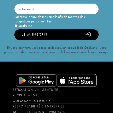
J'accepte le suivi de mes emails afin de recevoir des
suggestions personnalisées
Oui
Non
JE M'INSCRIS
En vous inscrivant, vous acceptez de recevoir les emails de iDealwine. Vous
pouvez vous désabonner à tout moment via le lien présent dans chaque message.
ESTIMATION VIN GRATUITE
RECRUTEMENT
QUI SOMMES-NOUS ?
RESPONSABILITÉ D'ENTREPRISE
TARIFS ET DÉLAIS DE LIVRAISON