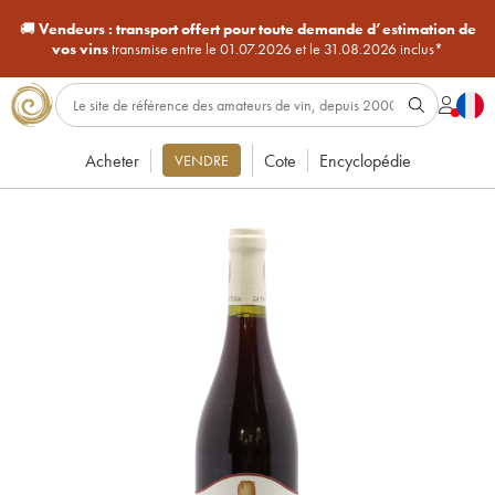
🚚
Vendeurs :
transport offert pour toute demande d’estimation de
vos vins
transmise entre le 01.07.2026 et le 31.08.2026 inclus*
Acheter
Cote
Encyclopédie
VENDRE