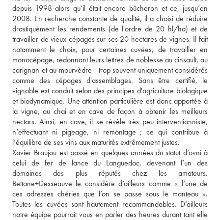
depuis 1998 alors qu’il était encore bûcheron et ce, jusqu’en 
2008. En recherche constante de qualité, il a choisi de réduire 
drastiquement les rendements (de l'ordre de 20 hl/ha) et de 
travailler de vieux cépages sur ses 20 hectares de vignes. Il fait 
notamment le choix, pour certaines cuvées, de travailler en 
monocépage, redonnant leurs lettres de noblesse au cinsault, au 
carignan et au mourvèdre - trop souvent uniquement considérés 
comme des cépages d'assemblages. Sans être certifié, le 
vignoble est conduit selon des principes d'agriculture biologique 
et biodynamique. Une attention particulière est donc apportée à 
la vigne, au chai et en cave de façon à obtenir les meilleurs 
nectars. Ainsi, en cave, il se révèle très peu interventionniste, 
n’effectuant ni pigeage, ni remontage ; ce qui contribue à 
l’équilibre de ses vins aux maturités extrêmement justes. 
Xavier Braujou est passé en quelques années du statut d’ovni à 
celui de fer de lance du Languedoc, devenant l’un des 
domaines des plus réputés chez les amateurs. 
Bettane+Desseauve le considère d’ailleurs comme « l’une de 
ces adresses chéries que l’on se passe sous le manteau ». 
Toutes les cuvées sont hautement recommandables. D’ailleurs 
notre équipe pourrait vous en parler des heures durant tant elle 