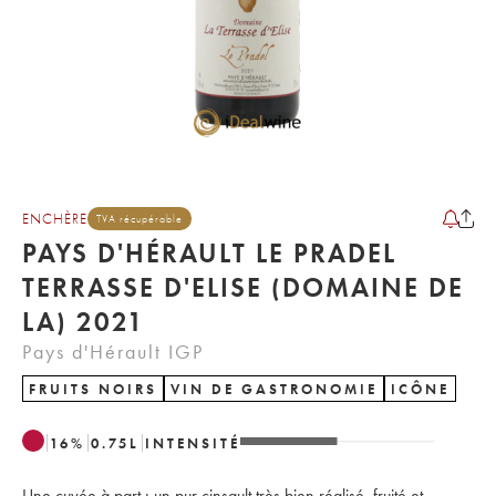
ENCHÈRE
TVA récupérable
PAYS D'HÉRAULT LE PRADEL
TERRASSE D'ELISE (DOMAINE DE
LA) 2021
Pays d'Hérault IGP
FRUITS NOIRS
VIN DE GASTRONOMIE
ICÔNE
16
%
0.75
L
INTENSITÉ
Une cuvée à part : un pur cinsault très bien réalisé, fruité et