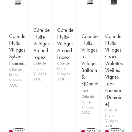
Côte de
Côte de
Côte de
Côte de
Côte de
Nuits-
Nuits-
Nuits-
Nuits-
Nuits-
Villages
Villages
Villages
Villages
Villages
Arnaud
Arnaud
Sylvie
Le
Croix
Lopez
Lopez
Esmonin
Village
Violettes
Côte de
Côte de
Nuits-
Nuits-
Côte de
Ballorin
Vieilles
Villages
Villages
Nuits-
&
Vignes
AOC
AOC
Villages
F(Domai
Jean
AOC
ne)
Fournier
Côte de
(Domain
Nuits-
e)
Villages
Côte de
AOC
Nuits-
Villages
AOC
2022
2021
A
K
2022
A