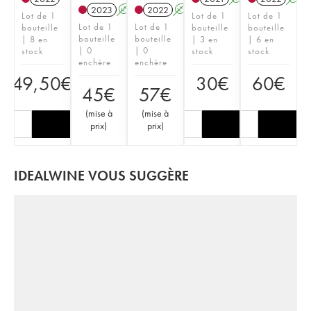
2023
A
K
2022
A
K
Lot de 1
Lot de 1
Lot de 1
Lot de 1
Lot de 1
bouteille
bouteille
bouteille
bouteille
bouteille
| 8 en
| 3 en
| 6 en
| 0
| 0
stock
stock
stock
enchère
enchère
49,50
€
30
€
60
€
45
€
57
€
(
mise à
(
mise à
prix
)
prix
)
IDEALWINE VOUS SUGGÈRE