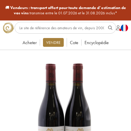
🚚
Vendeurs :
transport offert pour toute demande d’estimation de
vos vins
transmise entre le 01.07.2026 et le 31.08.2026 inclus*
Acheter
Cote
Encyclopédie
VENDRE