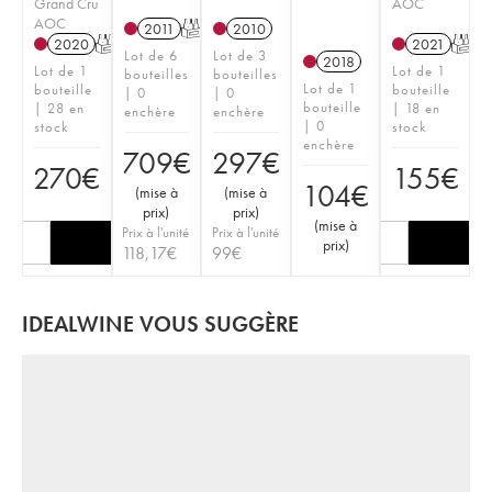
Grand Cru
AOC
AOC
2011
T
2010
2020
T
2021
T
Lot de 6
Lot de 3
2018
Lot de 1
Lot de 1
bouteilles
bouteilles
Lot de 1
bouteille
bouteille
| 0
| 0
bouteille
| 28 en
| 18 en
enchère
enchère
| 0
stock
stock
enchère
709
€
297
€
270
€
155
€
104
€
(
mise à
(
mise à
prix
)
prix
)
(
mise à
Prix à l'unité
Prix à l'unité
prix
)
118,17
€
99
€
IDEALWINE VOUS SUGGÈRE