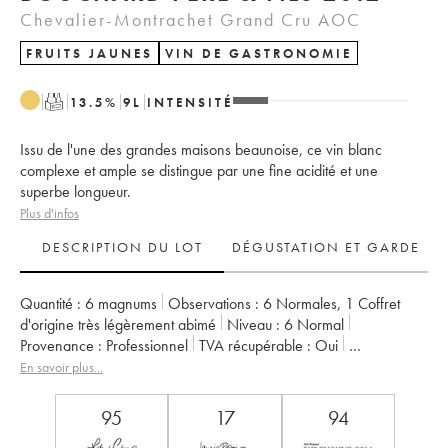
Chevalier-Montrachet Grand Cru AOC
FRUITS JAUNES
VIN DE GASTRONOMIE
T
13.5
%
9
L
INTENSITÉ
Issu de l'une des grandes maisons beaunoise, ce vin blanc
complexe et ample se distingue par une fine acidité et une
superbe longueur.
Plus d'infos
DESCRIPTION DU LOT
DÉGUSTATION ET GARDE
Quantité :
6 magnums
Observations :
6 Normales
,
1 Coffret
d'origine très légèrement abimé
Niveau :
6
Normal
Provenance :
professionnel
TVA récupérable :
oui
Région :
Bourgogne
Appellation :
Chevalier-Montrachet
En savoir plus...
Classement :
Grand Cru
Propriétaire :
Bouchard Père & Fils
95
17
94