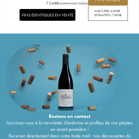
L'HISTORIQUE
7 548
€
commission incluse
MISE À PRIX:
6 000
€
VINS IDENTIQUES EN VENTE
ESTIMATION:
7 800
€
Restons en
contact
Inscrivez-vous à la newsletter iDealwine et profitez de nos pépites
en avant-première !
Recevez directement dans votre boîte mail : nos découvertes du