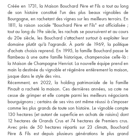
Créée en 1731, la Maison Bouchard Père et Fils a tout au long 
de son histoire constitué l'un des plus beaux vignobles de 
Bourgogne, en rachetant des vignes sur les meilleurs terroirs. En 
1811, la raison sociale "Bouchard Père et Fils" est officialisée ; 
tout au long du 19e siècle, les rachats se poursuivent et au cours 
du 20e siècle, les Bouchard s'attachent surtout à exploiter leur 
domaine plutôt qu'à l'agrandir. À partir de 1969, la politique 
d'achats choisis reprend. En 1995, la famille Bouchard passe le 
flambeau à une autre famille historique, champenoise celle-là : 
la Maison de Champagne Henriot. La nouvelle équipe prend en 
main la destinée du vignoble et régénère entièrement la maison, 
jusque dans le style des vins. 
Récemment, en 2022, la holding patrimoniale de la Famille 
Pinault a racheté la maison. Ces dernières années, sa cote ne 
cesse de grimper et elle compte parmi les meilleurs négociants 
bourguignons ; certains de ses vins ont même réussi à s'imposer 
comme les plus grands de toute son histoire. Le vignoble compte 
130 hectares (et autant de superficie en achats de raisins) dont 
12 hectares de Grands Crus et 74 hectares de Premiers crus. 
Avec près de 50 hectares répartis sur 23 climats, Bouchard 
Père & Fils est depuis plusieurs générations le plus grand 