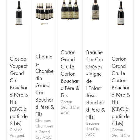
Corton
Beaune
Charme
Clos de
Corton
Grand
1er Cru
s-
Vougeot
Grand
Cru Le
Grèves
Chambe
Grand
Cru Le
Corton
- Vigne
rtin
Cru
Corton
Bouchar
de
Grand
Bouchar
Bouchar
d Père &
l'Enfant
Cru
d Père &
d Père &
Fils
Jésus
Bouchar
Fils
Fils
Corton
Bouchar
d Père &
Grand Cru
(CBO à
(CBO à
d Père &
AOC
Fils
partir de
partir de
Fils
Charmes-
3 bts)
6 bts)
Beaune
Chamberti
1er Cru
Clos de
Corton
n Grand
AOC
Vougeot
Grand Cru
Cru AOC