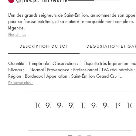
T
14
%
6
L
INTENSITÉ
L'un des grands seigneurs de Saint-Emilion, au sommet de son appel
pour sa finesse extrême, et sa matière remarquablement complexe.
légende.
Plus d'infos
DESCRIPTION DU LOT
DÉGUSTATION ET GA
Quantité :
1 impériale
Observation :
1 Étiquette très légèrement m
Niveau :
1
Normal
Provenance :
professionnel
TVA récupérable :
Région :
Bordeaux
Appellation :
Saint-Émilion Grand Cru
Classement :
1er Grand Cru Classé A
Propriétaire :
LVMH / Albert
En savoir plus...
100
97
98
97
17
98
94
19/2
10