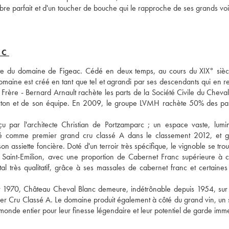
libre parfait et d'un toucher de bouche qui le rapproche de ses grands voi
NC
ante du domaine de Figeac. Cédé en deux temps, au cours du XIX° siècl
domaine est créé en tant que tel et agrandi par ses descendants qui en re
 Frère - Bernard Arnault rachète les parts de la Société Civile du Cheval
Lurton et de son équipe. En 2009, le groupe LVMH rachète 50% des part
çu par l'architecte Christian de Portzamparc ; un espace vaste, lumin
rmé comme premier grand cru classé A dans le classement 2012, et g
n assiette foncière. Doté d'un terroir très spécifique, le vignoble se trou
 Saint-Emilion, avec une proportion de Cabernet Franc supérieure à ce
 très qualitatif, grâce à ses massales de cabernet franc et certaines 
t 1970, Château Cheval Blanc demeure, indétrônable depuis 1954, sur l
er Cru Classé A. Le domaine produit également à côté du grand vin, un 
e monde entier pour leur finesse légendaire et leur potentiel de garde imm