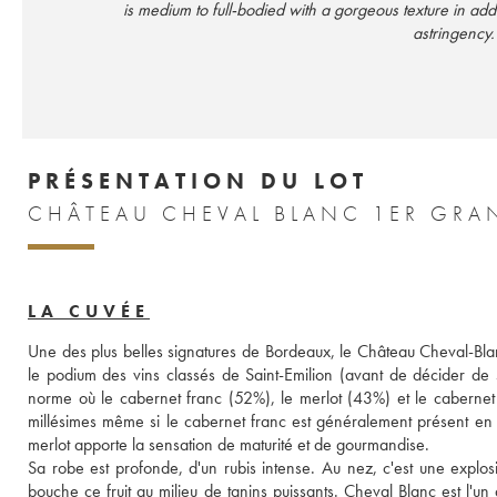
is medium to full-bodied with a gorgeous texture in addi
astringency
PRÉSENTATION DU LOT
CHÂTEAU CHEVAL BLANC 1ER GRAN
LA CUVÉE
Une des plus belles signatures de Bordeaux, le Château Cheval-Blanc
le podium des vins classés de Saint-Emilion (avant de décider de s
norme où le cabernet franc (52%), le merlot (43%) et le cabernet s
millésimes même si le cabernet franc est généralement présent en plu
merlot apporte la sensation de maturité et de gourmandise. 
Sa robe est profonde, d'un rubis intense. Au nez, c'est une explos
bouche ce fruit au milieu de tanins puissants. Cheval Blanc est l'un