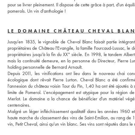
pour se livrer pleinement. Il dispose de cette grâce à part, d'un équi
pomerols. Un vin d'anthologie !
LE DOMAINE CHÂTEAU CHEVAL BLA
Jusqu'en 1835, le vignoble de Cheval Blanc faisait partie intégr
propriétaires de Château l'Evangile, la famille Fourcaud-Lussac, le 
propriétaires jusqu'à la fin du XX° siècle. En 1998, le tandem Albert
mais la continuité demeure, en la personne du Directeur, Pierre 
holding personnelle de Bernard Arnault. 
Depuis 2011, les vinifications ont lieu dans le nouveau chai con
écologique dont rêvait Pierre Lurton. Cheval Blanc a été confi
l'annexion du château voisin Tour du Pin, 1,40 ha ont été ajoutés à so
limite de Pomerol. L'encépagement est atypique pour la région de
Merlot. Le domaine a la chance de bénéficier d'un matériel végétal
centenaires.
Malgré un léger infléchissement qualitatif dans les années 1960 e
haute marche du classement des vins de Saint-Emilion, au rang de 1
vin, Petit Cheval, ainsi qu'un vin blanc. Ses vins sont réputés dans l