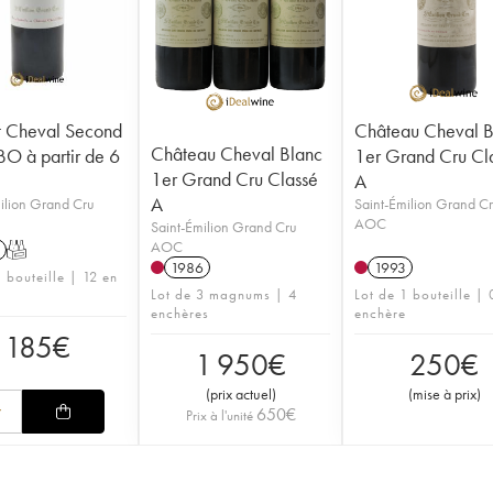
it Cheval Second
Château Cheval B
Château Cheval Blanc
BO à partir de 6
1er Grand Cru Cl
1er Grand Cru Classé
A
A
ilion Grand Cru
Saint-Émilion Grand C
AOC
Saint-Émilion Grand Cru
AOC
T
1986
1993
 bouteille | 12 en
Lot de 3 magnums | 4
Lot de 1 bouteille | 
enchères
enchère
185
€
1 950
€
250
€
(
prix actuel
)
(
mise à prix
)
650
€
Prix à l'unité