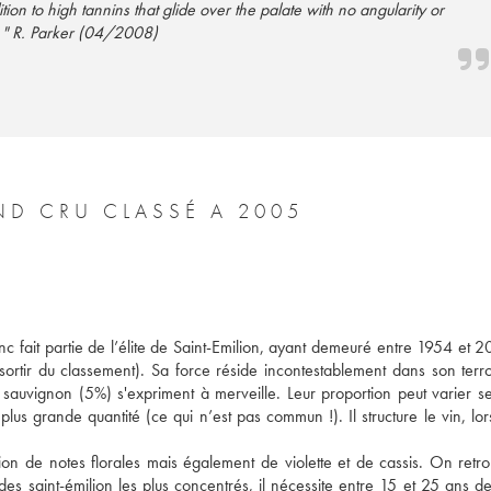
tion to high tannins that glide over the palate with no angularity or
. " R. Parker (04/2008)
D CRU CLASSÉ A 2005
 fait partie de l’élite de Saint-Emilion, ayant demeuré entre 1954 et 20
ortir du classement). Sa force réside incontestablement dans son terroi
auvignon (5%) s'expriment à merveille. Leur proportion peut varier sel
s grande quantité (ce qui n’est pas commun !). Il structure le vin, lors
ion de notes florales mais également de violette et de cassis. On retro
 des saint-émilion les plus concentrés, il nécessite entre 15 et 25 ans d