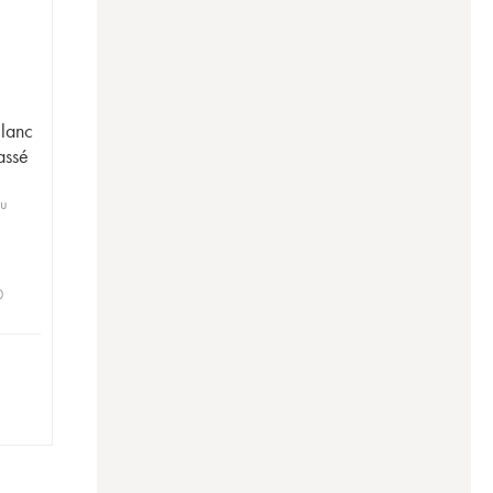
lanc
assé
ru
0