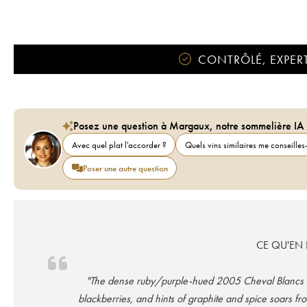
CONTRÔLÉ, EXPERT
Posez une question à Margaux, notre sommelière IA
Avec quel plat l'accorder ?
Quels vins similaires me conseilles-
Poser une autre question
CE QU'EN D
"The dense ruby/purple-hued 2005 Cheval Blancs et
blackberries, and hints of graphite and spice soars fr