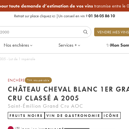
 pour toute demande d’estimation de vos vins
transmise entre le 
Retrait sur place
cliquez ici
|
Un conseil en vin ?
01 56 05 86 10
VENDRE MES VINS
Nos enchères
Services +
✨
Mon Som
05 - Lot de 1 impériale
ENCHÈRE
TVA récupérable
CHÂTEAU CHEVAL BLANC 1ER G
CRU CLASSÉ A 2005
Saint-Émilion Grand Cru AOC
FRUITS NOIRS
VIN DE GASTRONOMIE
ICÔNE