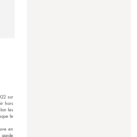
22 sur 
r hors 
on les 
que le 
uve en 
e garde 