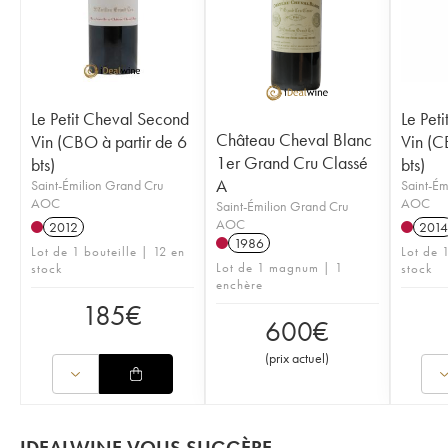
Le Petit Cheval Second
Le Pet
Château Cheval Blanc
Vin (CBO à partir de 6
Vin (C
1er Grand Cru Classé
bts)
bts)
A
Saint-Émilion Grand Cru
Saint-Ém
AOC
AOC
Saint-Émilion Grand Cru
AOC
2012
2014
1986
Lot de 1 bouteille | 12 en
Lot de 1
Lot de 1 magnum | 1
stock
stock
enchère
185
€
600
€
(
prix actuel
)
IDEALWINE VOUS SUGGÈRE