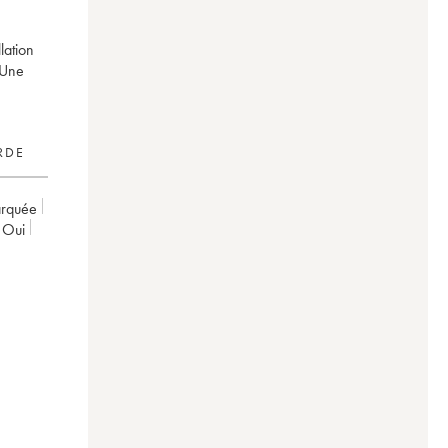
lation
 Une
RDE
arquée
oui
 Frère
0
0