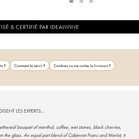
ISÉ & CERTIFIÉ PAR IDEALWINE
tu ?
Comment le servir ?
Combien va me coûter la livraison ?
ISENT LES EXPERTS...
hereal bouquet of menthol, coffee, wet stones, black cherries,
om the glass. An equal part blend of Cabernet Franc and Merlot, it