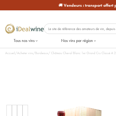
🚚
Vendeurs :
transport offert
Tous nos vins
Nos vins par région
Accueil
/
Acheter vins
/
Bordeaux
/
Château Cheval Blanc 1er Grand Cru Classé A 20