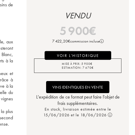
sins de 
VENDU
5 900
€
7 422,20
€
commission incluse
e, aux 
steront 
 Blanc, 
VOIR L'HISTORIQUE
s à la 
MISE À PRIX:
5 900
€
ESTIMATION:
7 670
€
eux et 
râce à 
ve à la 
VINS IDENTIQUES EN VENTE
lle du 
L'expédition de ce format peut faire l'objet de
vignes 
frais supplémentaires.
En stock, livraison estimée entre le
a plus 
15/06/2026 et le 18/06/2026
second 
ense. 