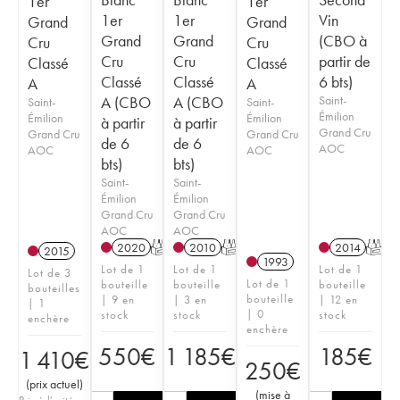
1er
1er
1er
1er
Vin
Grand
Grand
Grand
Grand
(CBO à
Cru
Cru
Cru
Cru
partir de
Classé
Classé
Classé
Classé
6 bts)
A
A
A (CBO
A (CBO
Saint-
Saint-
Saint-
Émilion
Émilion
Émilion
à partir
à partir
Grand Cru
Grand Cru
Grand Cru
de 6
de 6
AOC
AOC
AOC
bts)
bts)
Saint-
Saint-
Émilion
Émilion
Grand Cru
Grand Cru
AOC
AOC
2020
T
2010
T
2014
T
2015
1993
Lot de 1
Lot de 1
Lot de 1
Lot de 3
Lot de 1
bouteille
bouteille
bouteille
bouteilles
bouteille
| 9 en
| 3 en
| 12 en
| 1
| 0
stock
stock
stock
enchère
enchère
550
€
1 185
€
185
€
1 410
€
250
€
(
prix actuel
)
(
mise à