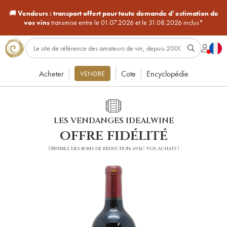
🚚
Vendeurs :
transport offert pour toute demande d’estimation de
vos vins
transmise entre le 01.07.2026 et le 31.08.2026 inclus*
Acheter
Cote
Encyclopédie
VENDRE
LES VENDANGES IDEALWINE
offre fidélité
Obtenez des bons de réduction avec vos achats !