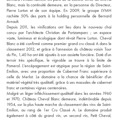
Blanc, mais la continuité demeure, en la personne du Directeur, 
Pierre Lurton et de son équipe. En 2009, le groupe LVMH 
rachète 50% des parts à la holding personnelle de Bernard 
Arnault. 
Depuis 2011, les vinifications ont lieu dans le nouveau chai 
conçu par l'architecte Christian de Portzamparc ; un espace 
vaste, lumineux et écologique dont rêvait Pierre Lurton. Cheval 
Blanc a été confirmé comme premier grand cru classé A dans le 
classement 2012, et grâce à l'annexion du château voisin Tour 
du Pin, 1,40 ha ont été ajoutés à son assiette foncière. Doté d'un 
terroir très spécifique, le vignoble se trouve à la limite de 
Pomerol. L'encépagement est atypique pour la région de Saint-
Emilion, avec une proportion de Cabernet Franc supérieure à 
celle du Merlot. Le domaine a la chance de bénéficier d'un 
matériel végétal très qualitatif, grâce à ses massales de cabernet 
franc et certaines vignes centenaires.
Malgré un léger infléchissement qualitatif dans les années 1960 
et 1970, Château Cheval Blanc demeure, indétrônable depuis 
1954, sur la plus haute marche du classement des vins de Saint-
Emilion, au rang de 1er Cru Classé A. Le domaine produit 
également à côté du grand vin, un second vin, Petit Cheval, 