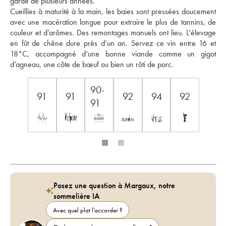
garde de plusieurs années.
Cueillies à maturité à la main, les baies sont pressées doucement 
avec une macération longue pour extraire le plus de tannins, de 
couleur et d’arômes. Des remontages manuels ont lieu. L’élevage 
en fût de chêne dure près d’un an. Servez ce vin entre 16 et 
18°C, accompagné d’une bonne viande comme un gigot 
d’agneau, une côte de bœuf ou bien un rôti de porc.
90-
91
91
92
94
92
91
Posez une question à Margaux, notre
sommelière IA
Avec quel plat l'accorder ?