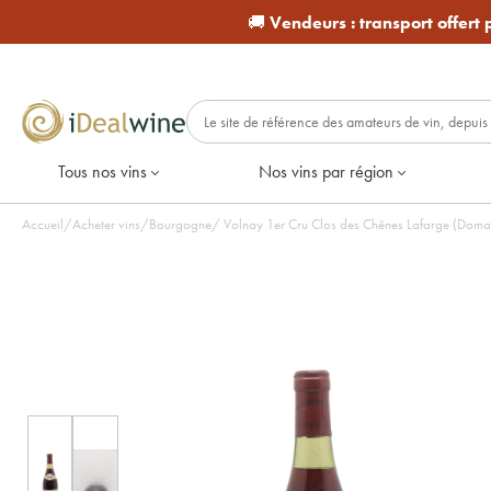
🚚
Vendeurs :
transport offert
Tous nos vins
Nos vins par région
Accueil
/
Acheter vins
/
Bourgogne
/
Volnay 1er Cru Clos des Chênes Lafarge (Domain