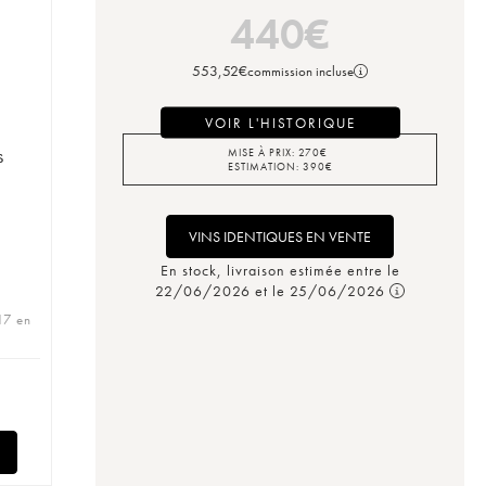
440
€
553,52
€
commission incluse
VOIR L'HISTORIQUE
s
MISE À PRIX:
270
€
ESTIMATION:
390
€
VINS IDENTIQUES EN VENTE
En stock, livraison estimée entre le
22/06/2026 et le 25/06/2026
17 en