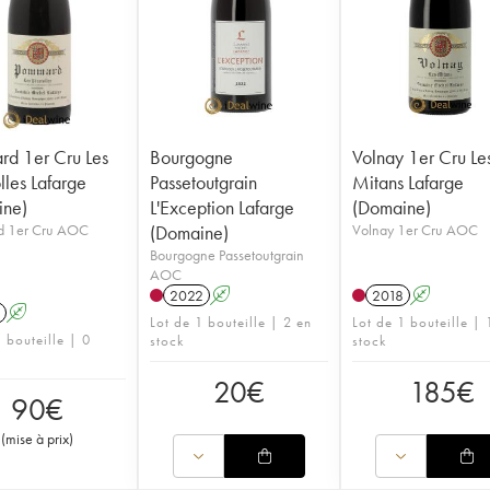
d 1er Cru Les
Bourgogne
Volnay 1er Cru Le
lles Lafarge
Passetoutgrain
Mitans Lafarge
ine)
L'Exception Lafarge
(Domaine)
 1er Cru AOC
(Domaine)
Volnay 1er Cru AOC
Bourgogne Passetoutgrain
AOC
2022
A
2018
A
A
Lot de 1 bouteille | 2 en
Lot de 1 bouteille | 
 bouteille | 0
stock
stock
20
€
185
€
90
€
(
mise à prix
)