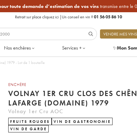
 pour toute demande d’estimation de vos vins
transmise entre le 
Retrait sur place
cliquez ici
|
Un conseil en vin ?
01 56 05 86 10
VENDRE MES VINS
Nos enchères
Services +
✨
Mon Som
e) 1979 - Lot de 1 bouteille
ENCHÈRE
VOLNAY 1ER CRU CLOS DES CHÊ
LAFARGE (DOMAINE) 1979
Volnay 1er Cru AOC
FRUITS ROUGES
VIN DE GASTRONOMIE
VIN DE GARDE