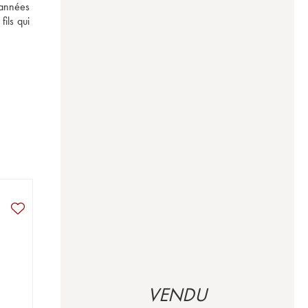
années 
ls qui 
VENDU