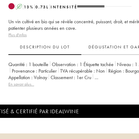
A
13
%
0.73
L
INTENSITÉ
Un vin cultivé en bio qui se révèle concentré, puissant, droit, et méri
patienter plusieurs années en cave.
Plus d'infos
DESCRIPTION DU LOT
DÉGUSTATION ET GA
Quantité :
1 bouteille
Observation :
1 Étiquette tachée
Niveau :
1
Provenance :
particulier
TVA récupérable :
non
Région :
Bourg
Appellation :
Volnay
Classement :
1er Cru
Propriétaire :
Lafarge (Domaine)
En savoir plus...
ISÉ & CERTIFIÉ PAR IDEALWINE