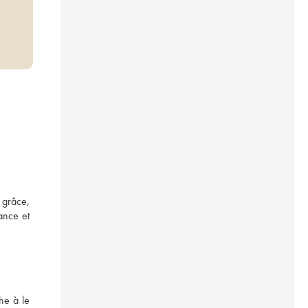
grâce, 
nce et 
e à le 