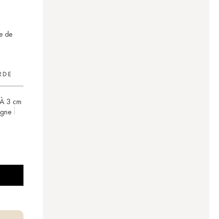
te de
RDE
À 3 cm
ogne