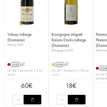
Volnay Lafarge
Bourgogne Aligoté
Pommar
(Domaine)
Raisins Dorés Lafarge
Pézero
Volnay AOC
(Domaine)
(Doma
Bourgogne AOC
Pommard
2022
A
2018
A
2018
Lot de 1 bouteille | 5 en
Lot de 1 bouteille | 35 en
Lot de 1
stock
stock
enchère
60
€
18
€