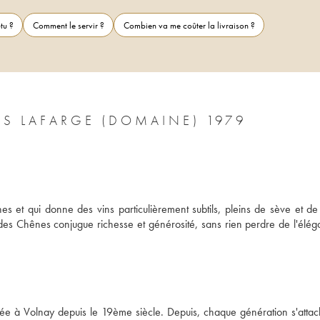
tu ?
Comment le servir ?
Combien va me coûter la livraison ?
S LAFARGE (DOMAINE) 1979
es et qui donne des vins particulièrement subtils, pleins de sève et de 
es Chênes conjugue richesse et générosité, sans rien perdre de l'éléga
uée à Volnay depuis le 19ème siècle. Depuis, chaque génération s'attach