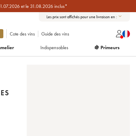
01.07.2026 et le 31.08.2026 inclus*
Les prix sont affichés pour une livraison en :
Cote des vins
Guide des vins
melier
Indispensables
🍇 Primeurs
NES