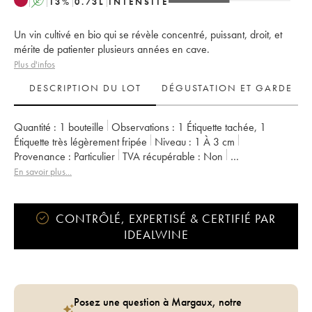
A
13
%
0.73
L
INTENSITÉ
Un vin cultivé en bio qui se révèle concentré, puissant, droit, et
mérite de patienter plusieurs années en cave.
Plus d'infos
DESCRIPTION DU LOT
DÉGUSTATION ET GARDE
Quantité :
1 bouteille
Observations :
1 Étiquette tachée
,
1
Étiquette très légèrement fripée
Niveau :
1
À 3 cm
Provenance :
particulier
TVA récupérable :
non
Région :
Bourgogne
Appellation :
Volnay
Classement :
1er Cru
En savoir plus...
Propriétaire :
Lafarge (Domaine)
CONTRÔLÉ, EXPERTISÉ & CERTIFIÉ PAR
IDEALWINE
Posez une question à Margaux, notre