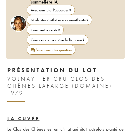
sommelière IA
Avec quel plat l'accorder ?
Quels vins similaires me conseilles-tu ?
Comment le servir ?
Combien va me coûter la livraison ?
Poser une autre question
PRÉSENTATION DU LOT
VOLNAY 1ER CRU CLOS DES
CHÊNES LAFARGE (DOMAINE)
1979
LA CUVÉE
Le Clos des Chênes est un climat qui était autrefois planté de 