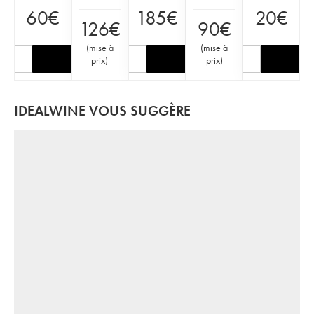
60
€
185
€
20
€
126
€
90
€
(
mise à
(
mise à
prix
)
prix
)
IDEALWINE VOUS SUGGÈRE