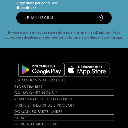
suggestions personnalisées
Oui
Non
JE M'INSCRIS
En vous inscrivant, vous acceptez de recevoir les emails de iDealwine. Vous
pouvez vous désabonner à tout moment via le lien présent dans chaque message.
ESTIMATION VIN GRATUITE
RECRUTEMENT
QUI SOMMES-NOUS ?
RESPONSABILITÉ D'ENTREPRISE
TARIFS ET DÉLAIS DE LIVRAISON
DOMAINES PARTENAIRES
PRESSE
FOIRE AUX QUESTIONS