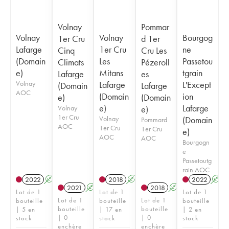
Volnay
Pommar
Volnay
Volnay
Bourgog
1er Cru
d 1er
Lafarge
1er Cru
ne
Cinq
Cru Les
(Domain
Les
Passetou
Climats
Pézeroll
e)
Mitans
tgrain
Lafarge
es
Volnay
Lafarge
L'Except
(Domain
Lafarge
AOC
(Domain
ion
e)
(Domain
e)
Lafarge
Volnay
e)
1er Cru
Volnay
(Domain
Pommard
AOC
1er Cru
1er Cru
e)
AOC
AOC
Bourgogn
e
Passetoutg
rain AOC
2022
A
2018
A
2022
A
2021
A
2018
A
Lot de 1
Lot de 1
Lot de 1
Lot de 1
Lot de 1
bouteille
bouteille
bouteille
bouteille
bouteille
| 5 en
| 17 en
| 2 en
| 0
| 0
stock
stock
stock
enchère
enchère