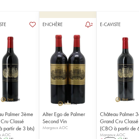
STE
ENCHÈRE
E-CAVISTE
2
au Palmer 3ème
Alter Ego de Palmer
Château Palmer 
Cru Classé
Second Vin
Grand Cru Classé
 partir de 3 bts)
Margaux AOC
(CBO à partir de 6
x AOC
Margaux AOC