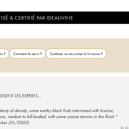
ISÉ & CERTIFIÉ PAR IDEALWINE
tu ?
Comment le servir ?
Combien va me coûter la livraison ?
ISENT LES EXPERTS...
enty of density, some earthy black fruits intermixed with licorice,
, medium to full-bodied, with some coarse tannins in the finish."
arker (01/2003)