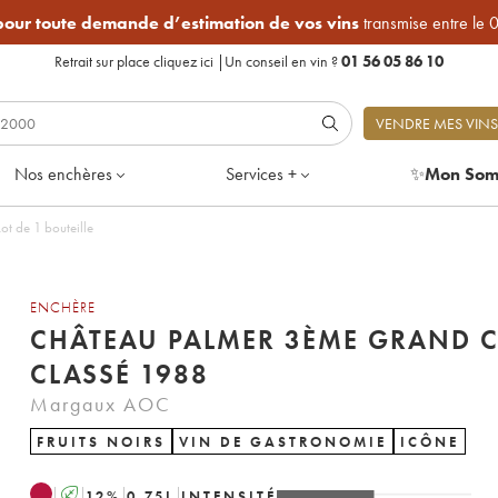
 pour toute demande d’estimation de vos vins
transmise entre le 
Retrait sur place
cliquez ici
|
Un conseil en vin ?
01 56 05 86 10
VENDRE MES VINS
Nos enchères
Services +
✨
Mon Som
t de 1 bouteille
ENCHÈRE
CHÂTEAU PALMER 3ÈME GRAND 
CLASSÉ 1988
Margaux AOC
FRUITS NOIRS
VIN DE GASTRONOMIE
ICÔNE
A
12
%
0.75
L
INTENSITÉ