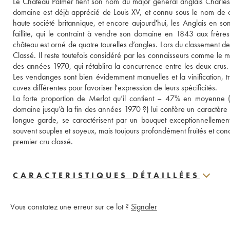
Le Château Palmer tient son nom du major général anglais Charles P
domaine est déjà apprécié de Louis XV, et connu sous le nom de c
haute société britannique, et encore aujourd'hui, les Anglais en s
faillite, qui le contraint à vendre son domaine en 1843 aux frères P
château est orné de quatre tourelles d’angles. Lors du classement 
Classé. Il reste toutefois considéré par les connaisseurs comme le m
des années 1970, qui rétablira la concurrence entre les deux crus. 
Les vendanges sont bien évidemment manuelles et la vinification, tr
cuves différentes pour favoriser l'expression de leurs spécificités. 
La forte proportion de Merlot qu’il contient – 47% en moyenne (s
domaine jusqu’à la fin des années 1970 ?) lui confère un caractère r
longue garde, se caractérisent par un bouquet exceptionnellement é
souvent souples et soyeux, mais toujours profondément fruités et con
premier cru classé.
CARACTERISTIQUES DÉTAILLÉES
Vous constatez une erreur sur ce lot ?
Signaler