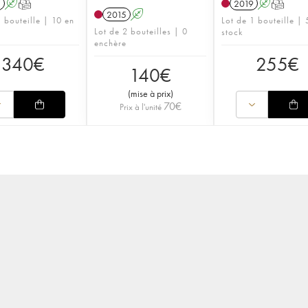
1
A
T
2019
A
T
2015
A
1 bouteille | 10 en
Lot de 1 bouteille |
Lot de 2 bouteilles | 0
stock
enchère
340
€
255
€
140
€
(
mise à prix
)
70
€
Prix à l'unité