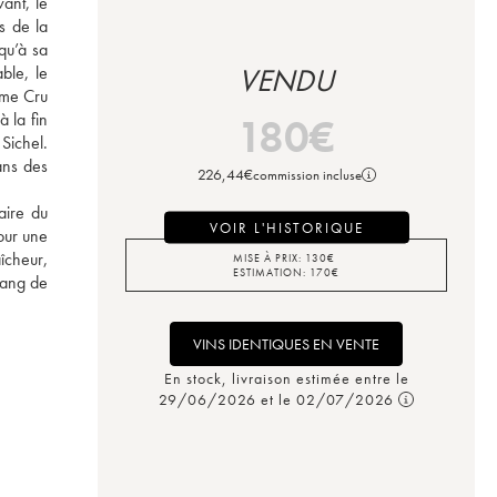
nt, le 
 de la 
u’à sa 
le, le 
VENDU
me Cru 
 la fin 
180
€
ichel. 
ns des 
226,44
€
commission incluse
ire du 
VOIR L'HISTORIQUE
ur une 
cheur, 
MISE À PRIX:
130
€
ESTIMATION:
170
€
ang de 
VINS IDENTIQUES EN VENTE
En stock, livraison estimée entre le
29/06/2026 et le 02/07/2026