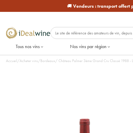
🚚
Vendeurs :
transport offert
Tous nos vins
Nos vins par région
Accueil
/
Acheter vins
/
Bordeaux
/
Château Palmer 3ème Grand Cru Classé 1988 - Lo