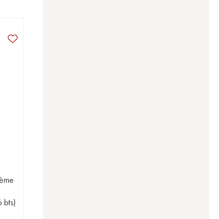
3ème
 bts)