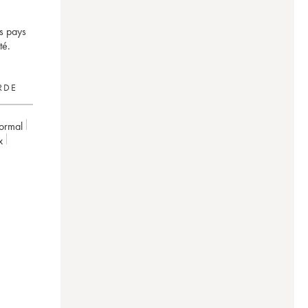
s pays
té.
RDE
ormal
x