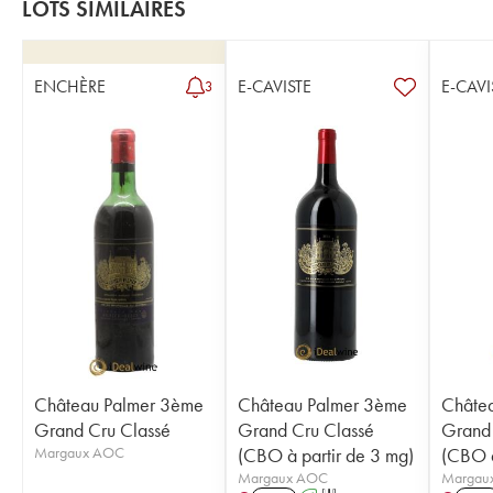
LOTS SIMILAIRES
ENCHÈRE
E-CAVISTE
E-CAVI
3
Château Palmer 3ème
Château Palmer 3ème
Châte
Grand Cru Classé
Grand Cru Classé
Grand 
Margaux AOC
(CBO à partir de 3 mg)
(CBO à
Margaux AOC
Margau