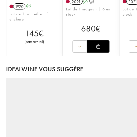
2021
A
T
202
1970
A
Lot de 1 magnum | 6 en
Lot de 
Lot de 1 bouteille | 1
stock
stock
enchère
680
€
145
€
(
prix actuel
)
IDEALWINE VOUS SUGGÈRE