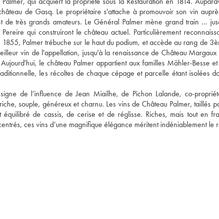
almer, qui acquiert la propriété sous la Restauration en 1814. Auparava
hâteau de Gasq. Le propriétaire s'attache à promouvoir son vin auprès
ont de très grands amateurs. Le Général Palmer mène grand train … jusq
ereire qui construiront le château actuel. Particulièrement reconnaissab
de 1855, Palmer trébuche sur le haut du podium, et accède au rang de 3è
eilleur vin de l'appellation, jusqu'à la renaissance de Château Margaux à
Aujourd'hui, le château Palmer appartient aux familles Mähler-Besse et S
aditionnelle, les récoltes de chaque cépage et parcelle étant isolées da
igne de l’influence de Jean Miailhe, de Pichon Lalande, co-propriéta
iche, souple, généreux et charnu. Les vins de Château Palmer, taillés po
quilibré de cassis, de cerise et de réglisse. Riches, mais tout en fraî
centrés, ces vins d’une magnifique élégance méritent indéniablement le r