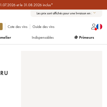
01.07.2026 et le 31.08.2026 inclus*
Les prix sont affichés pour une livraison en :
Cote des vins
Guide des vins
melier
Indispensables
🍇 Primeurs
CRU