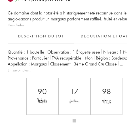
Ce domaine dont la notoriété a historiquement été reconnue dans le
anglo-saxons produit un margaux parfaitement raffiné, fruité et velou
Plus d'infos
DESCRIPTION DU LOT
DÉGUSTATION ET GA
Quantité :
1 bouteille
Observation :
1 Étiquette usée
Niveau :
1
N
Provenance :
particulier
TVA récupérable :
non
Région :
Bordeau
Appellation :
Margaux
Classement :
3ème Grand Cru Classé
Propriétaire :
SC du Château Palmer
En savoir plus...
90
17
98