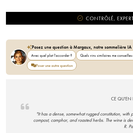
CONTRÔLÉ, EXPERT
Posez une question à Margaux, notre sommelière IA
Avec quel plat l'accorder ?
Quels vins similaires me conseilles-
Poser une autre question
CE QU'EN D
"It has a dense, somewhat rugged constitution, with pl
compost, camphor, and roasted herbs. The wine is dense
R. P