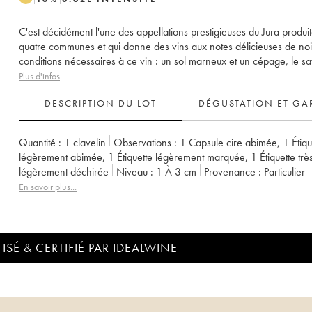
C'est décidément l'une des appellations prestigieuses du Jura produit
quatre communes et qui donne des vins aux notes délicieuses de no
conditions nécessaires à ce vin : un sol marneux et un cépage, le s
Plus d'infos
DESCRIPTION DU LOT
DÉGUSTATION ET GA
Quantité :
1 clavelin
Observations :
1 Capsule cire abimée
,
1 Étiqu
légèrement abimée
,
1 Étiquette légèrement marquée
,
1 Étiquette trè
légèrement déchirée
Niveau :
1
À 3 cm
Provenance :
particulier
TVA récupérable :
non
Région :
Jura
Appellation :
Château-Chal
En savoir plus...
ISÉ & CERTIFIÉ PAR IDEALWINE