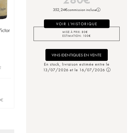
352,24
€
commission incluse
VOIR L'HISTORIQUE
ictor
MISE À PRIX:
80
€
ESTIMATION:
100
€
VINS IDENTIQUES EN VENTE
En stock, livraison estimée entre le
2
13/07/2026 et le 16/07/2026
0
€