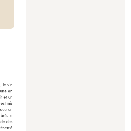
le vin 
aune en 
 et un 
est mis 
ace un 
ré, le 
de des 
ésenté 