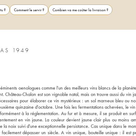
tu ?
Comment le servir ?
Combien va me coûter la livraison ?
AS 1949
éminents oenologues comme l'un des meilleurs vins blancs de la planète, 
ent. Château-Chalon est son vignoble natal, mais on trouve aussi du vin j
écessaires pour élaborer ce vin mystérieux : un sol marneux bleu ou noir
deuxième quinzaine d'octobre. Une fois les fermentations achevées, le vin 
formément à la réglementation. Au fur et à mesure, il se produit en surf
lentement en vin jaune. La couleur devient jaune clair plus ou moins amb
de la noix suivi d'une exceptionnelle persistance. Cas unique dans le mon
acilement dépasser un siècle. A vin unique, bouteille unique : il est pr