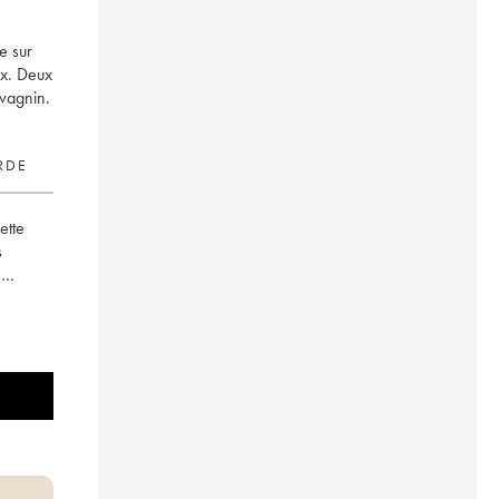
e sur
ix. Deux
avagnin.
RDE
ette
s
on