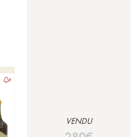
8
VENDU
280
€