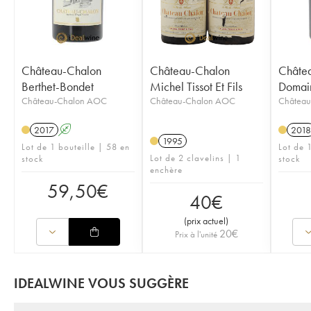
Château-Chalon
Château-Chalon
Châte
Berthet-Bondet
Michel Tissot Et Fils
Domain
Château-Chalon AOC
Château-Chalon AOC
Châtea
2017
A
2018
1995
Lot de 1 bouteille | 58 en
Lot de 
Lot de 2 clavelins | 1
stock
stock
enchère
59,50
€
40
€
(
prix actuel
)
20
€
Prix à l'unité
IDEALWINE VOUS SUGGÈRE