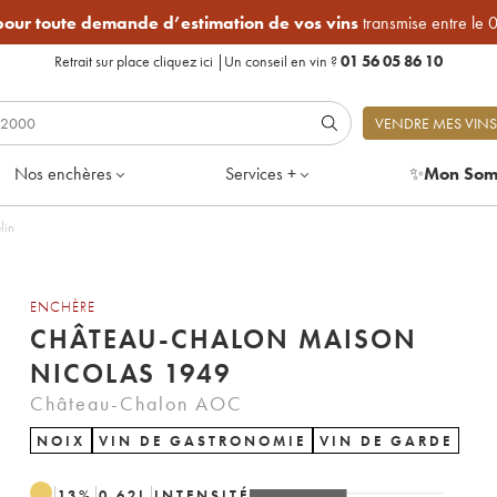
 pour toute demande d’estimation de vos vins
transmise entre le 
Retrait sur place
cliquez ici
|
Un conseil en vin ?
01 56 05 86 10
VENDRE MES VINS
Nos enchères
Services +
✨
Mon Som
lin
ENCHÈRE
CHÂTEAU-CHALON MAISON
NICOLAS 1949
Château-Chalon AOC
NOIX
VIN DE GASTRONOMIE
VIN DE GARDE
13
%
0.62
L
INTENSITÉ