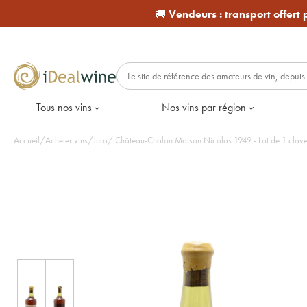
🚚
Vendeurs :
transport offert
Tous nos vins
Nos vins par région
Accueil
/
Acheter vins
/
Jura
/
Château-Chalon Maison Nicolas 1949 - Lot de 1 clave