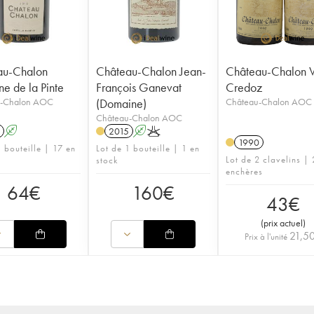
au-Chalon
Château-Chalon Jean-
Château-Chalon V
e de la Pinte
François Ganevat
Credoz
u-Chalon AOC
(Domaine)
Château-Chalon AOC
Château-Chalon AOC
A
2015
A
K
1990
1 bouteille | 17 en
Lot de 1 bouteille | 1 en
Lot de 2 clavelins | 
stock
enchères
64
€
160
€
43
€
(
prix actuel
)
21,5
Prix à l'unité