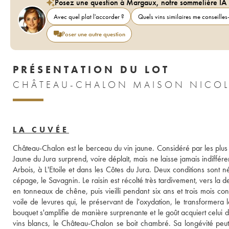
Posez une question à Margaux, notre sommelière IA
Avec quel plat l'accorder ?
Quels vins similaires me conseilles-
Poser une autre question
PRÉSENTATION DU LOT
CHÂTEAU-CHALON MAISON NICOL
LA CUVÉE
Château-Chalon est le berceau du vin jaune. Considéré par les plus 
Jaune du Jura surprend, voire déplaît, mais ne laisse jamais indiffér
Arbois, à L'Etoile et dans les Côtes du Jura. Deux conditions sont n
cépage, le Savagnin. Le raisin est récolté très tardivement, vers la 
en tonneaux de chêne, puis vieilli pendant six ans et trois mois con
voile de levures qui, le préservant de l'oxydation, le transformera 
bouquet s'amplifie de manière surprenante et le goût acquiert celui 
vins blancs, le Château-Chalon se boit chambré. Sa longévité peut f