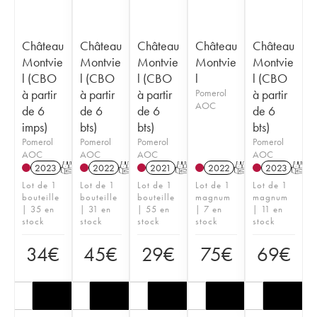
Château
Château
Château
Château
Château
Montvie
Montvie
Montvie
Montvie
Montvie
l (CBO
l (CBO
l (CBO
l
l (CBO
à partir
à partir
à partir
Pomerol
à partir
AOC
de 6
de 6
de 6
de 6
imps)
bts)
bts)
bts)
Pomerol
Pomerol
Pomerol
Pomerol
AOC
AOC
AOC
AOC
2023
T
2022
T
2021
T
2022
T
2023
T
Lot de 1
Lot de 1
Lot de 1
Lot de 1
Lot de 1
bouteille
bouteille
bouteille
magnum
magnum
| 35 en
| 31 en
| 55 en
| 7 en
| 11 en
stock
stock
stock
stock
stock
34
€
45
€
29
€
75
€
69
€