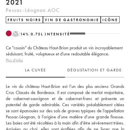
2021
Pessac-Léognan AOC
FRUITS NOIRS
VIN DE GASTRONOMIE
ICÔNE
T
14
%
0.75
L
INTENSITÉ
Ce "cousin" du Château Haut-Brion produit un vin incroyablement
séduisant, fruité, voluptueux et d'une redoutable élégance.
Plus d'infos
LA CUVÉE
DÉGUSTATION ET GARDE
Le vin du château Haut-Brion est l’un des plus anciens Grands 
Crus Classés de Bordeaux. Il est composé de merlot majoritaire, 
de cabernet-sauvignon et de cabernet-franc et présente un 
potentiel de garde admirable. Ces variétés préalablement citées 
se sont épanouies sur des sols de graves typiques de l’appellation 
Pessac-Léognan, à l’origine d’une matière d’une grande finesse. 
Les baies ont été récoltées à la main afin d’être sévèrement triées. 
Arrivées au chai, elles sont éraflées afin de ne livrer que la 