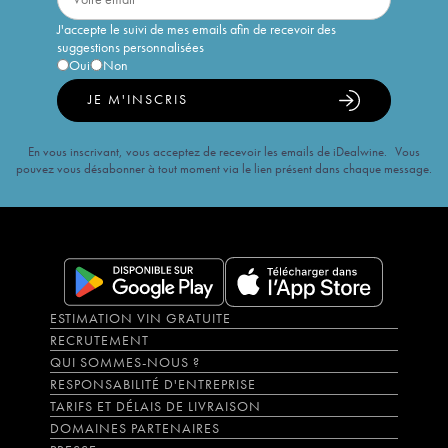
J'accepte le suivi de mes emails afin de recevoir des
suggestions personnalisées
Oui
Non
JE M'INSCRIS
En vous inscrivant, vous acceptez de recevoir les emails de iDealwine. Vous
pouvez vous désabonner à tout moment via le lien présent dans chaque message.
ESTIMATION VIN GRATUITE
RECRUTEMENT
QUI SOMMES-NOUS ?
RESPONSABILITÉ D'ENTREPRISE
TARIFS ET DÉLAIS DE LIVRAISON
DOMAINES PARTENAIRES