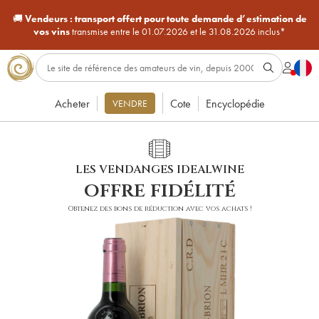
🚚
Vendeurs :
transport offert pour toute demande d’estimation de
vos vins
transmise entre le 01.07.2026 et le 31.08.2026 inclus*
Acheter
Cote
Encyclopédie
VENDRE
LES VENDANGES IDEALWINE
offre fidélité
Obtenez des bons de réduction avec vos achats !