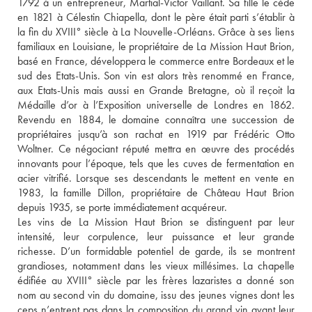
1792 à un entrepreneur, Martial-Victor Vaillant. Sa fille le cède 
en 1821 à Célestin Chiapella, dont le père était parti s’établir à 
la fin du XVIII° siècle à La Nouvelle-Orléans. Grâce à ses liens 
familiaux en Louisiane, le propriétaire de La Mission Haut Brion, 
basé en France, développera le commerce entre Bordeaux et le 
sud des Etats-Unis. Son vin est alors très renommé en France, 
aux Etats-Unis mais aussi en Grande Bretagne, où il reçoit la 
Médaille d’or à l’Exposition universelle de Londres en 1862. 
Revendu en 1884, le domaine connaîtra une succession de 
propriétaires jusqu’à son rachat en 1919 par Frédéric Otto 
Woltner. Ce négociant réputé mettra en œuvre des procédés 
innovants pour l’époque, tels que les cuves de fermentation en 
acier vitrifié. Lorsque ses descendants le mettent en vente en 
1983, la famille Dillon, propriétaire de Château Haut Brion 
depuis 1935, se porte immédiatement acquéreur.
Les vins de La Mission Haut Brion se distinguent par leur 
intensité, leur corpulence, leur puissance et leur grande 
richesse. D’un formidable potentiel de garde, ils se montrent 
grandioses, notamment dans les vieux millésimes. La chapelle 
édifiée au XVIII° siècle par les frères lazaristes a donné son 
nom au second vin du domaine, issu des jeunes vignes dont les 
ceps n’entrent pas dans la composition du grand vin avant leur 