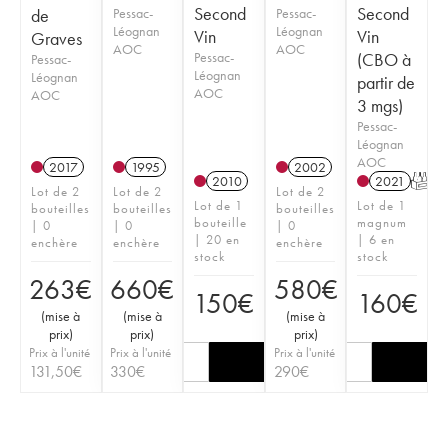
Second
Second
de
Pessac-
Pessac-
Léognan
Léognan
Vin
Vin
Graves
AOC
AOC
Pessac-
(CBO à
Pessac-
Léognan
Léognan
partir de
AOC
AOC
3 mgs)
Pessac-
Léognan
AOC
2017
1995
2002
2010
2021
T
Lot de 2
Lot de 2
Lot de 2
Lot de 1
Lot de 1
bouteilles
bouteilles
bouteilles
bouteille
magnum
| 0
| 0
| 0
| 20 en
| 6 en
enchère
enchère
enchère
stock
stock
263
€
660
€
580
€
150
€
160
€
(
mise à
(
mise à
(
mise à
prix
)
prix
)
prix
)
Prix à l'unité
Prix à l'unité
Prix à l'unité
131,50
€
330
€
290
€