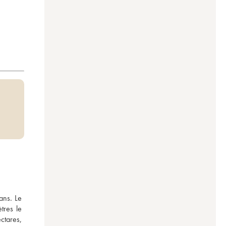
ans. Le 
res le 
tares, 