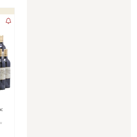
ac
ru