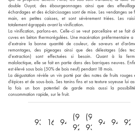
double Guyot, des ébourgeonnages ainsi que des effeuillage
échardages et des éclaircissages sont de mise. Les vendanges se fo
main, en petites caisses, et sont sévèrement triées. Les raisi
totalement égrappés avant la vinification. 
La vinification, parlons-en. Celle-ci se veut parcellaire et se fait d
cuves en béton thermorégulées. Une macération préfermentaire a li
d’extraire la bonne quantité de couleur, de saveurs et d’arôm
remontages, des pigeages ainsi que des délestages (des tech
d’extraction) sont effectuées si besoin. Quant à la fermen
malolactique, elle se fait en partie dans des barriques neuves. Enfin,
est élevé sous bois (50% de bois neuf) pendant 18 mois. 
La dégustation révèle un vin porté par des notes de fruits rouges et
d'épices et de sous-bois. Ses tanins fins et sa texture soyeuse lui as
la fois un bon potentiel de garde mais aussi la possibilité
consommation rapide, sur le fruit.
(92-
(92-
93
16.5
94
94
94
92
92)
93)