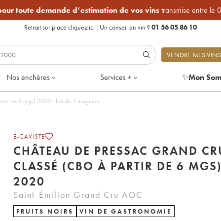
 pour toute demande d’estimation de vos vins
transmise entre le 
Retrait sur place
cliquez ici
|
Un conseil en vin ?
01 56 05 86 10
VENDRE MES VINS
Nos enchères
Services +
✨
Mon Som
rtir de 6 mgs) 2020 - Lot de 1 magnum
E-CAVISTE
CHÂTEAU DE PRESSAC GRAND CR
CLASSÉ (CBO À PARTIR DE 6 MGS
2020
Saint-Émilion Grand Cru AOC
FRUITS NOIRS
VIN DE GASTRONOMIE