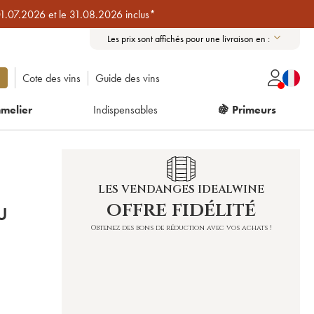
01.07.2026 et le 31.08.2026 inclus*
Les prix sont affichés pour une livraison en :
Cote des vins
Guide des vins
melier
Indispensables
🍇 Primeurs
LES VENDANGES IDEALWINE
offre fidélité
U
Obtenez des bons de réduction avec vos achats !
)