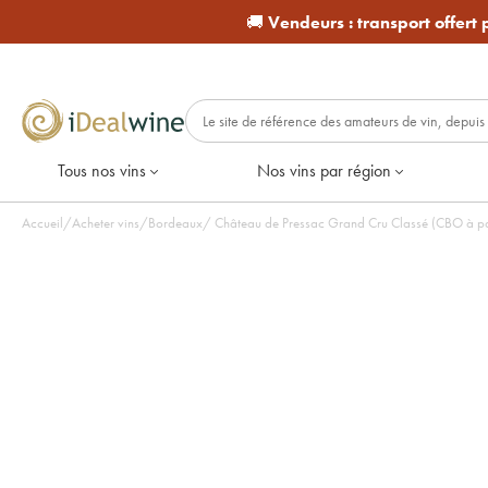
🚚
Vendeurs :
transport offert
Tous nos vins
Nos vins par région
Accueil
/
Acheter vins
/
Bordeaux
/
Château de Pressac Grand Cru Classé (CBO à pa