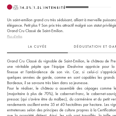
T
14.5
%
1.5
L
INTENSITÉ
Un saint-emilion grand cru très séduisant, alliant à merveille puissan
élégance. Petit plus ? Son prix très attractif malgré son statut privilég
Grand Cru Classé de Saint-Emilion.
Plus d'infos
LA CUVÉE
DÉGUSTATION ET GA
Grand Cru Classé du vignoble de Saint-Emilion, le château de Pres
une véritable pépite que l’équipe iDealwine apprécie pour la 
finesse et l’ambivalence de son vin. Car, si celui-ci s’appréci
quelques années de garde, comme en sont capables les grands v
Bordeaux, il se savoure très bien dans sa jeunesse. 
Pour le réaliser, le château a assemblé des cépages comme le 
(majoritaire à plus de 70%), le cabernet-franc, le cabernet-sauvig
pressac (qui s’avère être du malbec), du carménère et du petit verd
rendements oscillent entre 35 et 40 hectolitres par hectare. Les vign
entretenues selon des principes de culture propres à la Certificatio
que la propriété détient. Ainsi, les sols sont travaillés, la taille se