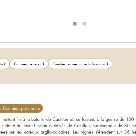
tu ?
Comment le servir ?
Combien va me coûter la livraison ?
 Domaine partenaire
 mettant fin à la bataille de Castillon et, ce faisant, à la guerre de 100 
i s'étend de Saint-Emilion à Belvès de Castillon, surplombant de 80 mèt
es sur les coteaux argilo-calcaires. Les vignes s'étendent sur 36 hec