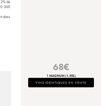
 2% de 
80 000 
t dans 
68
€
1 MAGNUM
(1.50L)
VINS IDENTIQUES EN VENTE