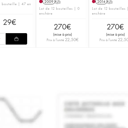
2009
T
2014
T
1 bouteille | 47 en
Lot de 12 bouteilles | 0
Lot de 12 bouteilles 
enchère
enchère
29
€
270
€
270
€
(
mise à prix
)
(
mise à prix
)
22,50
€
22,5
Prix à l'unité
Prix à l'unité