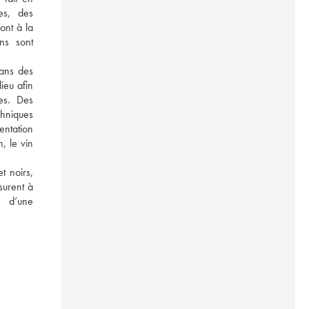
s, des 
nt à la 
ns sont 
ans des 
eu afin 
es. Des 
niques 
tation 
 le vin 
 noirs, 
surent à 
 d’une 