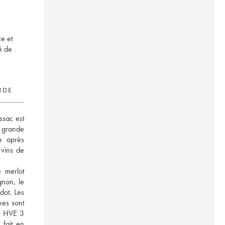
ce et
ié de
RDE
sac est 
grande 
e après 
ins de 
merlot 
non, le 
ot. Les 
es sont 
n HVE 3 
 fait en 