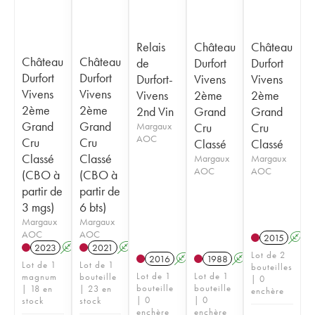
Relais
Château
Château
Château
Château
de
Durfort
Durfort
Durfort
Durfort
Durfort-
Vivens
Vivens
Vivens
Vivens
Vivens
2ème
2ème
2ème
2ème
2nd Vin
Grand
Grand
Grand
Grand
Margaux
Cru
Cru
AOC
Cru
Cru
Classé
Classé
Classé
Classé
Margaux
Margaux
AOC
AOC
(CBO à
(CBO à
partir de
partir de
3 mgs)
6 bts)
Margaux
Margaux
AOC
AOC
2015
A
2023
A
T
2021
A
T
Lot de 2
2016
A
1988
A
Lot de 1
Lot de 1
bouteilles
Lot de 1
Lot de 1
magnum
bouteille
| 0
bouteille
bouteille
| 18 en
| 23 en
enchère
| 0
| 0
stock
stock
enchère
enchère