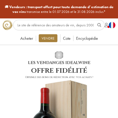
🚚
Vendeurs :
transport offert pour toute demande d’estimation de
vos vins
transmise entre le 01.07.2026 et le 31.08.2026 inclus*
Acheter
Cote
Encyclopédie
VENDRE
LES VENDANGES IDEALWINE
offre fidélité
Obtenez des bons de réduction avec vos achats !