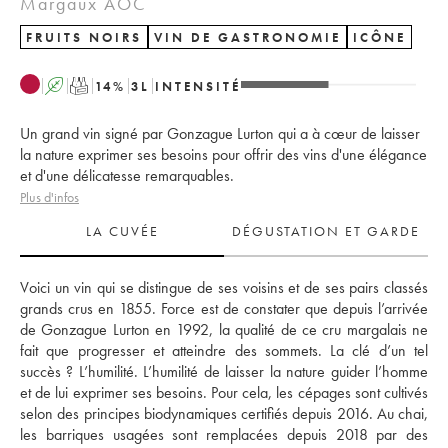
Margaux AOC
FRUITS NOIRS
VIN DE GASTRONOMIE
ICÔNE
A
T
14
%
3
L
INTENSITÉ
Un grand vin signé par Gonzague Lurton qui a à cœur de laisser
la nature exprimer ses besoins pour offrir des vins d'une élégance
et d'une délicatesse remarquables.
Plus d'infos
LA CUVÉE
DÉGUSTATION ET GARDE
Voici un vin qui se distingue de ses voisins et de ses pairs classés 
grands crus en 1855. Force est de constater que depuis l’arrivée 
de Gonzague Lurton en 1992, la qualité de ce cru margalais ne 
fait que progresser et atteindre des sommets. La clé d’un tel 
succès ? L’humilité. L’humilité de laisser la nature guider l’homme 
et de lui exprimer ses besoins. Pour cela, les cépages sont cultivés 
selon des principes biodynamiques certifiés depuis 2016. Au chai, 
les barriques usagées sont remplacées depuis 2018 par des 