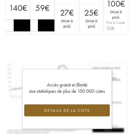
100
€
140
€
59
€
27
€
25
€
(
mise à
prix
)
(
mise à
(
mise à
Prix à l'unité
prix
)
prix
)
50
€
Accès gratuit et illimité
aux statistiques de plus de 150 000 cotes
DÉTAILS DE LA COTE