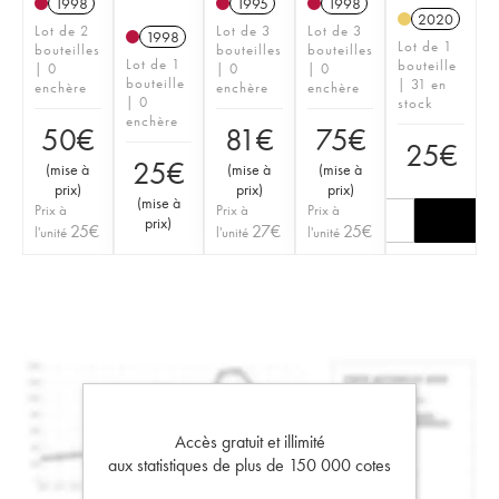
1998
1995
1998
2020
Lot de 2
Lot de 3
Lot de 3
1998
Lot de 1
bouteilles
bouteilles
bouteilles
Lot de 1
bouteille
| 0
| 0
| 0
bouteille
| 31 en
enchère
enchère
enchère
| 0
stock
enchère
50
€
81
€
75
€
25
€
25
€
(
mise à
(
mise à
(
mise à
prix
)
prix
)
prix
)
(
mise à
Prix à
Prix à
Prix à
prix
)
25
€
27
€
25
€
l'unité
l'unité
l'unité
Accès gratuit et illimité
aux statistiques de plus de 150 000 cotes