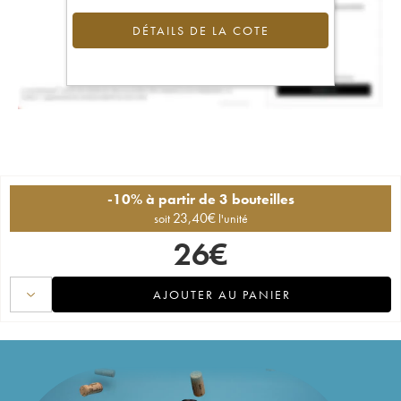
DÉTAILS DE LA COTE
-10% à partir de 3 bouteilles
23,40
€
soit
l'unité
26
€
AJOUTER AU PANIER