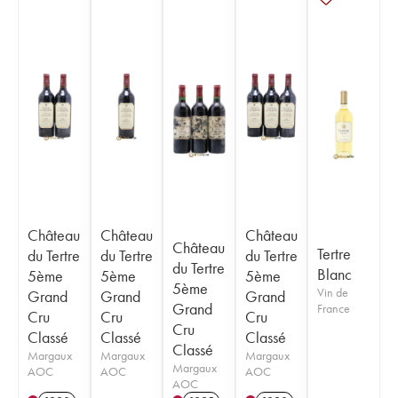
Château
Château
Château
Château
Tertre
du Tertre
du Tertre
du Tertre
du Tertre
Blanc
5ème
5ème
5ème
5ème
Vin de
Grand
Grand
Grand
Grand
France
Cru
Cru
Cru
Cru
Classé
Classé
Classé
Classé
Margaux
Margaux
Margaux
Margaux
AOC
AOC
AOC
AOC