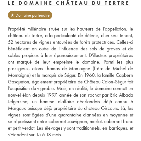
LE DOMAINE CHÂTEAU DU TERTRE
★ Domaine partenaire
Propriété millénaire située sur les hauteurs de l'appellation, le 
château du Tertre, a la particularité de détenir, d'un seul tenant, 
52 hectares de vignes entourées de forêts protectrices. Celles-ci 
bénéficient en outre de l'influence des sols de graves et de 
sables propices à leur épanouissement. D'illustres propriétaires 
ont marqué de leur empreinte le domaine. Parmi les plus 
prestigieux, citons Thomas de Montaigne (frère de Michel de 
Montaigne) et le marquis de Ségur. En 1960, la famille Capbern 
Gasqueton, également propriétaire de Château Calon-Ségur fait 
l'acquisition du vignoble. Mais, en réalité, le domaine connaît un 
nouvel élan depuis 1997, année de son rachat par Eric Albada 
Jelgersma, un homme d'affaire néerlandais déjà connu à 
Margaux puisque déjà propriétaire du château Giscours. Là, les 
vignes sont âgées d'une quarantaine d'années en moyenne et 
se répartissent entre cabernet-sauvignon, merlot, cabernet-franc 
et petit verdot. Les élevages y sont traditionnels, en barriques, et 
s'étendent sur 15 à 18 mois.