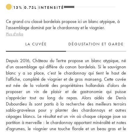
13
%
0.75
L
INTENSITÉ
Ce grand cru classé bordelais propose ici un blanc atypique, à
l’assemblage dominé par le chardonnay et le viognier.
Plus d'infos
LA CUVÉE
DÉGUSTATION ET GARDE
Depuis 2016, Château du Tertre propose un blanc atypique, né 
d’un assemblage qui diffère du canon bordelais. Si le sauvignon 
blanc y a sa place, c’est le chardonnay qui tient le haut de 
l’affiche, complété de viognier et de gros manseng. Cette cuvée 
est née de la volonté des propriétaires hollandais d’alors de 
proposer un vin de plaisir et de gastronomie qui puisse 
s’apprécier tout au long du repas. Alors aidés de Denis 
Dubourdieu ils sont partis à la recherche des meilleurs terroirs 
sablo-graveleux pour y planter des chardonnays et autres 
cépages blancs. Le résultat est un vin où chaque cépage joue sa 
partition à merveille : le chardonnay apportant minéralité et notes 
d’agrumes, le viognier une touche florale et un beau gras et le 