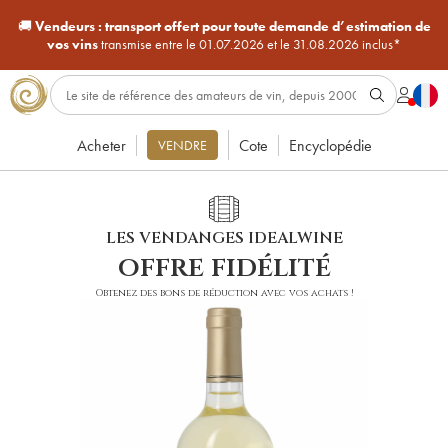
🚚
Vendeurs :
transport offert pour toute demande d’estimation de
vos vins
transmise entre le 01.07.2026 et le 31.08.2026 inclus*
Acheter
Cote
Encyclopédie
VENDRE
LES VENDANGES IDEALWINE
offre fidélité
Obtenez des bons de réduction avec vos achats !