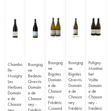
Bourgog
Bourgog
Puligny-
Chambo
Bourgog
ne
ne
Montrac
lle-
ne
Bigotes
Bigotes
het
Musigny
Bedeau
Domain
Qvevris
Voitte
Les
Qvevris
e de
Domain
Domain
Herbues
Domain
Chassor
e de
e de
Domain
e de
ney -
Chassor
Chassor
e de
Chassor
Frédéric
ney -
ney -
Chassor
ney -
Cossard
Frédéric
Frédéric
ney -
Frédéric