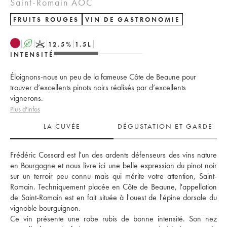
Saint-Romain AOC
FRUITS ROUGES
VIN DE GASTRONOMIE
A
K
12.5
%
1.5
L
INTENSITÉ
Éloignons-nous un peu de la fameuse Côte de Beaune pour
trouver d’excellents pinots noirs réalisés par d’excellents
vignerons.
Plus d'infos
LA CUVÉE
DÉGUSTATION ET GARDE
Frédéric Cossard est l'un des ardents défenseurs des vins nature 
en Bourgogne et nous livre ici une belle expression du pinot noir 
sur un terroir peu connu mais qui mérite votre attention, Saint-
Romain. Techniquement placée en Côte de Beaune, l'appellation 
de Saint-Romain est en fait située à l'ouest de l'épine dorsale du 
vignoble bourguignon. 
Ce vin présente une robe rubis de bonne intensité. Son nez 