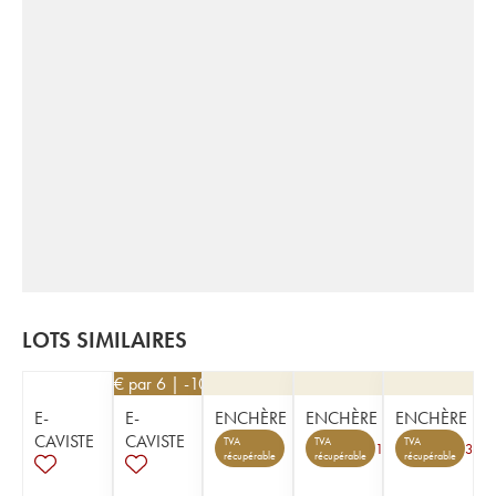
LOTS SIMILAIRES
45
€
par 6 | -10%
E-
E-
ENCHÈRE
ENCHÈRE
ENCHÈRE
CAVISTE
CAVISTE
TVA
TVA
TVA
1
3
récupérable
récupérable
récupérable