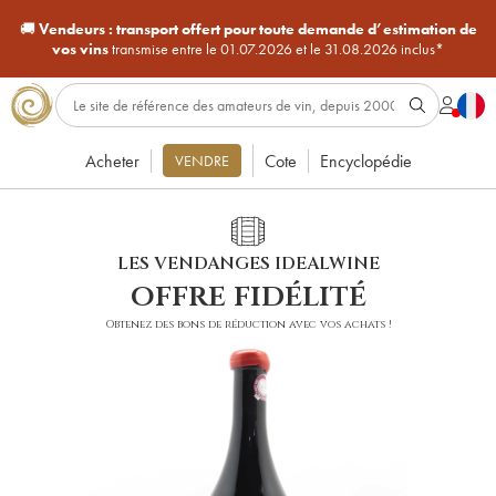
🚚
Vendeurs :
transport offert pour toute demande d’estimation de
vos vins
transmise entre le 01.07.2026 et le 31.08.2026 inclus*
Acheter
Cote
Encyclopédie
VENDRE
LES VENDANGES IDEALWINE
offre fidélité
Obtenez des bons de réduction avec vos achats !