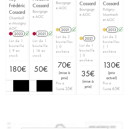
Bourgogn
Cossard
Cossard
Frédéric
Cossard
e AOC
Bourgogn
Puligny-
Cossard
Bourgogn
e AOC
Montrach
e AOC
Chamboll
et AOC
e-Musigny
AOC
2021
A
K
2013
A
2023
A
2021
A
K
Lot de 2
Lot de 2
2021
Lot de 1
Lot de 1
bouteilles
bouteilles
Lot de 1
bouteille
bouteille
| 0
| 1
bouteille
| 9 en
| 16 en
enchère
enchère
| 0
stock
stock
enchère
70
€
130
€
180
€
50
€
35
€
(
mise à
(
prix
prix
)
actuel
)
(
mise à
Prix à
Prix à
prix
)
35
€
65
€
l'unité
l'unité