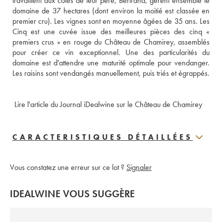
travaillent aux côtés de leur père, Bertrand, gèrent ensemble le 
domaine de 37 hectares (dont environ la moitié est classée en 
premier cru). Les vignes sont en moyenne âgées de 35 ans. Les 
Cinq est une cuvée issue des meilleures pièces des cinq « 
premiers crus » en rouge du Château de Chamirey, assemblés 
pour créer ce vin exceptionnel. Une des particularités du 
domaine est d'attendre une maturité optimale pour vendanger. 
Les raisins sont vendangés manuellement, puis triés et égrappés.
 Lire l'article du Journal iDealwine sur le Château de Chamirey
CARACTERISTIQUES DÉTAILLÉES
Vous constatez une erreur sur ce lot ?
Signaler
IDEALWINE VOUS SUGGÈRE