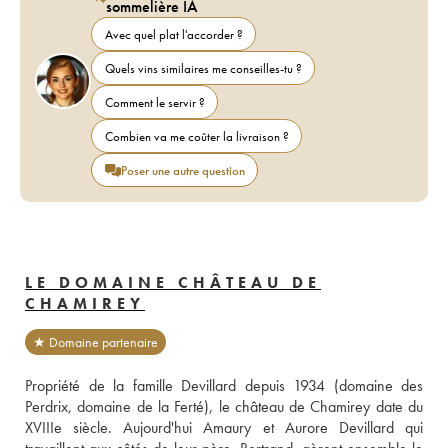
sommelière IA
Avec quel plat l'accorder ?
Quels vins similaires me conseilles-tu ?
Comment le servir ?
Combien va me coûter la livraison ?
Poser une autre question
LE DOMAINE CHÂTEAU DE
CHAMIREY
★ Domaine partenaire
Propriété de la famille Devillard depuis 1934 (domaine des 
Perdrix, domaine de la Ferté), le château de Chamirey date du 
XVIIIe siècle. Aujourd'hui Amaury et Aurore Devillard qui 