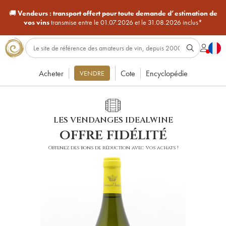
🚚
Vendeurs :
transport offert pour toute demande d’estimation de
vos vins
transmise entre le 01.07.2026 et le 31.08.2026 inclus*
Acheter
Cote
Encyclopédie
VENDRE
LES VENDANGES IDEALWINE
offre fidélité
Obtenez des bons de réduction avec vos achats !