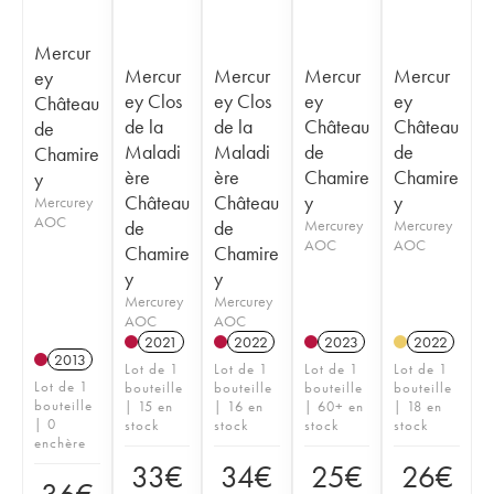
Mercur
Mercur
Mercur
Mercur
Mercur
ey
ey Clos
ey Clos
ey
ey
Château
de la
de la
Château
Château
de
Maladi
Maladi
de
de
Chamire
ère
ère
Chamire
Chamire
y
Château
Château
y
y
Mercurey
AOC
de
de
Mercurey
Mercurey
AOC
AOC
Chamire
Chamire
y
y
Mercurey
Mercurey
AOC
AOC
2021
2022
2023
2022
2013
Lot de 1
Lot de 1
Lot de 1
Lot de 1
Lot de 1
bouteille
bouteille
bouteille
bouteille
bouteille
| 15 en
| 16 en
| 60+ en
| 18 en
| 0
stock
stock
stock
stock
enchère
33
€
34
€
25
€
26
€