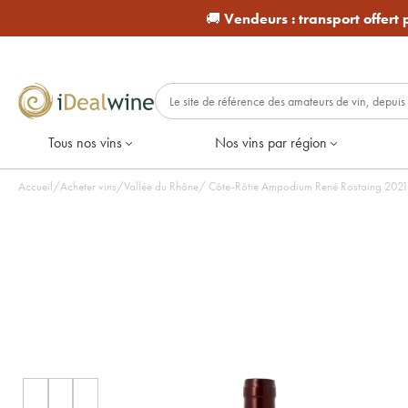
🚚
Vendeurs :
transport offert
Tous nos vins
Nos vins par région
Accueil
/
Acheter vins
/
Vallée du Rhône
/
Côte-Rôtie A