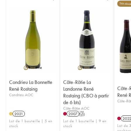
TVA récup
Condrieu La Bonnette
Côte-Rôtie La
Côte-
René Rostaing
Landonne René
René R
Condrieu AOC
Rostaing (CBO à partir
Côte-Rô
de 6 bts)
Côte-Rôtie AOC
2021
2007
T
202
Lot de 1 bouteille | 5 en
Lot de 1 bouteille | 9 en
Lot de 3
stock
stock
enchère