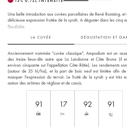
13
%
0.75
L
INTENSITÉ
Une belle introduction aux cuvées parcellaires de René Rostaing, et
délicieuse expression fruitée de la syrah. A déguster dans les cinq a
Plus d'infos
LA CUVÉE
DÉGUSTATION ET GA
Anciennement nommée "cuvée classique", Ampodium est un asse
des treize lieux-dits autre que La Landonne et Côte Brune (il en
environ cinquante sur l'appellation Côte-Rôtie). Les rendements sont 
(autour de 35 hl/ha), et la part de bois neuf est limitée afin de
masquer l'expression du terroir. Le fruité de la syrah y est très exp
autour des arômes de réglisse et de cassis. 
91
17
92
91