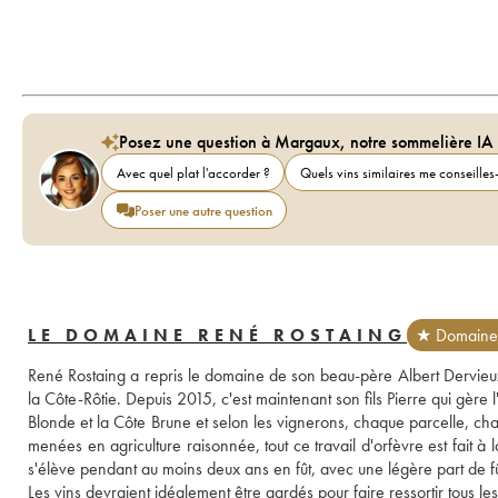
Posez une question à Margaux, notre sommelière IA
Avec quel plat l'accorder ?
Quels vins similaires me conseilles-
Poser une autre question
LE DOMAINE RENÉ ROSTAING
★ Domaine 
René Rostaing a repris le domaine de son beau-père Albert Dervieux
la Côte-Rôtie. Depuis 2015, c'est maintenant son fils Pierre qui gère l
Blonde et la Côte Brune et selon les vignerons, chaque parcelle, chaq
menées en agriculture raisonnée, tout ce travail d'orfèvre est fait à la
s'élève pendant au moins deux ans en fût, avec une légère part de fût 
Les vins devraient idéalement être gardés pour faire ressortir tous le