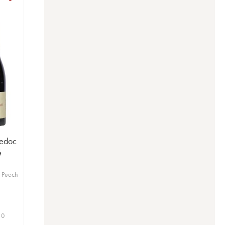
uedoc
é
 Puech
 0