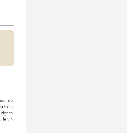
eur de 
la Côte 
 vignes 
 le vin 
 ! 