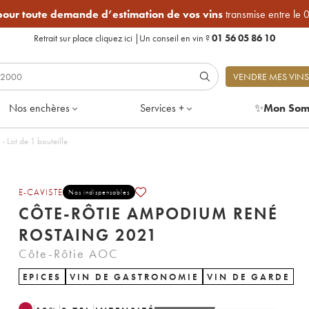
 pour toute demande d’estimation de vos vins
transmise entre le 
Retrait sur place
cliquez ici
|
Un conseil en vin ?
01 56 05 86 10
VENDRE MES VINS
Nos enchères
Services +
✨
Mon Som
mpodium René Rostaing 2021 - Lot de 1 bouteille
E-CAVISTE
Nos indispensables
CÔTE-RÔTIE AMPODIUM RENÉ
ROSTAING 2021
Côte-Rôtie AOC
EPICES
VIN DE GASTRONOMIE
VIN DE GARDE