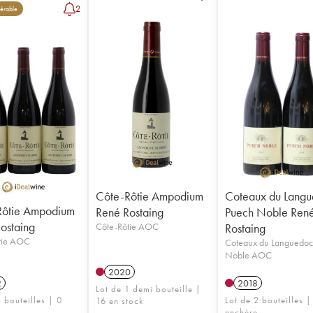
2
érable
Côte-Rôtie Ampodium
Coteaux du Lang
Rôtie Ampodium
René Rostaing
Puech Noble Ren
ostaing
Côte-Rôtie AOC
Rostaing
tie AOC
Coteaux du Languedoc
Noble AOC
2020
2
2018
Lot de 1 demi bouteille |
 bouteilles | 0
Lot de 2 bouteilles |
16 en stock
enchère