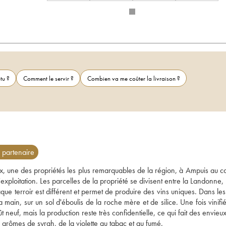
tu ?
Comment le servir ?
Combien va me coûter la livraison ?
partenaire
, une des propriétés les plus remarquables de la région, à Ampuis au co
'exploitation. Les parcelles de la propriété se divisent entre la Landonne, 
ue terroir est différent et permet de produire des vins uniques. Dans les
 main, sur un sol d'éboulis de la roche mère et de silice. Une fois vinifié,
neuf, mais la production reste très confidentielle, ce qui fait des envieux
s arômes de syrah, de la violette au tabac et au fumé. 