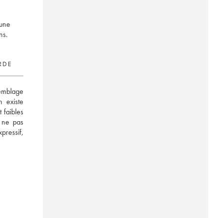
 une
ns.
RDE
mblage 
 existe 
faibles 
 ne pas 
ressif, 