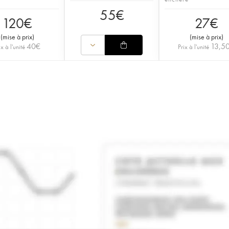
55
€
120
€
27
€
(
mise à prix
)
(
mise à prix
)
40
€
13,5
ix à l'unité
Prix à l'unité