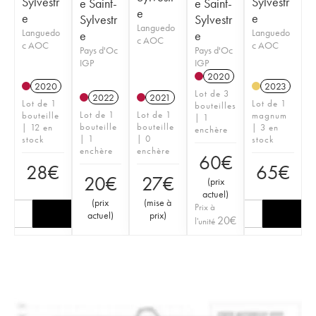
Sylvestr
Sylvestr
e Saint-
e Saint-
e
e
e
Sylvestr
Sylvestr
Languedo
Languedo
Languedo
e
e
c AOC
c AOC
c AOC
Pays d'Oc
Pays d'Oc
IGP
IGP
2020
2020
2023
Lot de 3
2022
2021
Lot de 1
Lot de 1
bouteilles
Lot de 1
Lot de 1
bouteille
magnum
| 1
bouteille
bouteille
| 12 en
| 3 en
enchère
| 1
| 0
stock
stock
enchère
enchère
60
€
28
€
65
€
20
€
27
€
(
prix
actuel
)
(
prix
(
mise à
Prix à
actuel
)
prix
)
20
€
l'unité