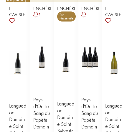
E-
ENCHÈRE
ENCHÈRE
ENCHÈRE
E-
CAVISTE
CAVISTE
2
TVA
récupérable
Pays
Pays
Langued
Langued
Langued
d'Oc Le
d'Oc Le
oc
oc
oc
Sang du
Sang du
Domain
Domain
Domain
Papète
Papète
e Saint-
e Saint-
e Saint-
Domain
Domain
Sylvestr