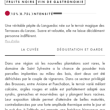
FRUITS NOIRS
VIN DE GASTRONOMIE
15
%
0.75
L
INTENSITÉ
Une véritable pépite du Languedoc née sur le terroir magique des
Terrasses-du-Larzac. Suave et veloutée, elle ne laisse décidément
personne indifférent.
Plus d'infos
LA CUVÉE
DÉGUSTATION ET GARDE
Dans une région où les nouvelles plantations sont rares, le 
domaine de Saint Sylvestre a la chance de posséder trois 
parcelles implantées au milieu des bois, dont deux ont été 
défrichées par le couple de vignerons. Dans ce secteur privilégié 
des Brousses, entre Aniane et Puechabon, le terroir varié mêlant 
calcaire, argiles rouges et sable est parfaitement adapté aux 
syrahs, grenaches et mourvèdres qui y plongent leurs racines. 
Leur exposition idéale permet d’atteindre de belles maturités, 
contrebalancées par une forte amplitude thermique entre le jour et 
la nuit due à l’altitude qui apporte une fraîcheur bienvenue aux 