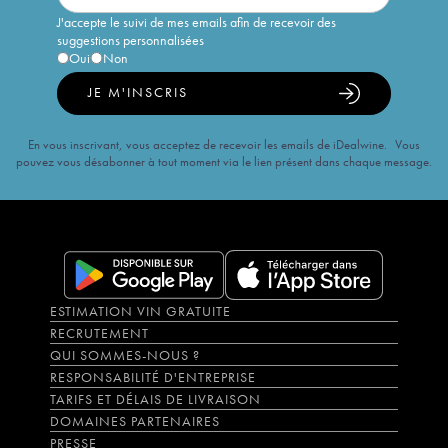
J'accepte le suivi de mes emails afin de recevoir des
suggestions personnalisées
Oui
Non
JE M'INSCRIS
En vous inscrivant, vous acceptez de recevoir les emails de iDealwine. Vous
pouvez vous désabonner à tout moment via le lien présent dans chaque message.
ESTIMATION VIN GRATUITE
RECRUTEMENT
QUI SOMMES-NOUS ?
RESPONSABILITÉ D'ENTREPRISE
TARIFS ET DÉLAIS DE LIVRAISON
DOMAINES PARTENAIRES
PRESSE