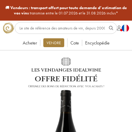
🚚
Vendeurs :
transport offert pour toute demande d’estimation de
vos vins
transmise entre le 01.07.2026 et le 31.08.2026 inclus*
Acheter
Cote
Encyclopédie
VENDRE
LES VENDANGES IDEALWINE
offre fidélité
Obtenez des bons de réduction avec vos achats !