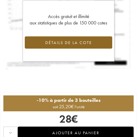
Accès gratuit et illimité
aux statistiques de plus de 150 000 cotes
DÉTAILS DE LA COTE
-10% à partir de 3 bouteilles
25,20
€
soit
l'unité
28
€
AJOUTER AU PANIER