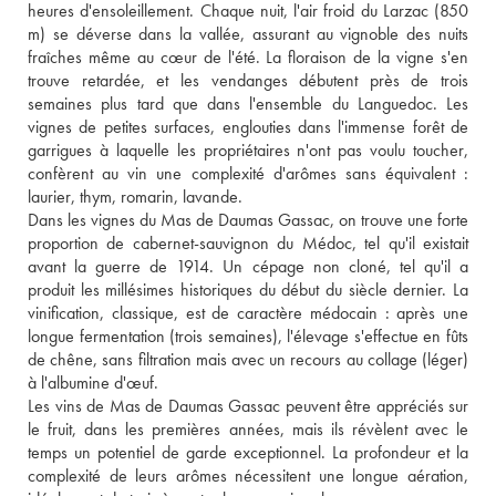
heures d'ensoleillement. Chaque nuit, l'air froid du Larzac (850 
m) se déverse dans la vallée, assurant au vignoble des nuits 
fraîches même au cœur de l'été. La floraison de la vigne s'en 
trouve retardée, et les vendanges débutent près de trois 
semaines plus tard que dans l'ensemble du Languedoc. Les 
vignes de petites surfaces, englouties dans l'immense forêt de 
garrigues à laquelle les propriétaires n'ont pas voulu toucher, 
confèrent au vin une complexité d'arômes sans équivalent : 
laurier, thym, romarin, lavande. 
Dans les vignes du Mas de Daumas Gassac, on trouve une forte 
proportion de cabernet-sauvignon du Médoc, tel qu'il existait 
avant la guerre de 1914. Un cépage non cloné, tel qu'il a 
produit les millésimes historiques du début du siècle dernier. La 
vinification, classique, est de caractère médocain : après une 
longue fermentation (trois semaines), l'élevage s'effectue en fûts 
de chêne, sans filtration mais avec un recours au collage (léger) 
à l'albumine d'œuf. 
Les vins de Mas de Daumas Gassac peuvent être appréciés sur 
le fruit, dans les premières années, mais ils révèlent avec le 
temps un potentiel de garde exceptionnel. La profondeur et la 
complexité de leurs arômes nécessitent une longue aération, 