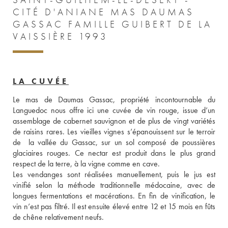
SAINT-GUILHEM-LE-DÉSERT -
CITÉ D'ANIANE MAS DAUMAS
GASSAC FAMILLE GUIBERT DE LA
VAISSIÈRE 1993
LA CUVÉE
Le mas de Daumas Gassac, propriété incontournable du 
Languedoc nous offre ici une cuvée de vin rouge, issue d’un 
assemblage de cabernet sauvignon et de plus de vingt variétés 
de raisins rares. Les vieilles vignes s’épanouissent sur le terroir 
de  la vallée du Gassac, sur un sol composé de poussières 
glaciaires rouges. Ce nectar est produit dans le plus grand 
respect de la terre, à la vigne comme en cave. 
Les vendanges sont réalisées manuellement, puis le jus est 
vinifié selon la méthode traditionnelle médocaine, avec de 
longues fermentations et macérations. En fin de vinification, le 
vin n’est pas filtré. Il est ensuite élevé entre 12 et 15 mois en fûts 
de chêne relativement neufs. 