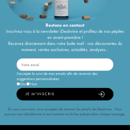
Restons en
contact
Inscrivez-vous à la newsletter iDealwine et profitez de nos pépites
en avant-première !
Recevez directement dans votre boîte mail : nos découvertes du
moment, ventes exclusives, actualités, analyses...
J'accepte le suivi de mes emails afin de recevoir des
suggestions personnalisées
Oui
Non
JE M'INSCRIS
En vous inscrivant, vous acceptez de recevoir les emails de iDealwine. Vous
pouvez vous désabonner à tout moment via le lien présent dans chaque message.