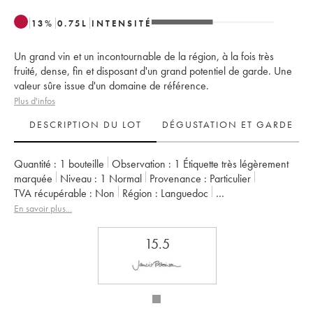
13
%
0.75
L
INTENSITÉ
Un grand vin et un incontournable de la région, à la fois très
fruité, dense, fin et disposant d'un grand potentiel de garde. Une
valeur sûre issue d'un domaine de référence.
Plus d'infos
DESCRIPTION DU LOT
DÉGUSTATION ET GARDE
Quantité :
1 bouteille
Observation :
1 Étiquette très légèrement
marquée
Niveau :
1
Normal
Provenance :
particulier
TVA récupérable :
non
Région :
Languedoc
Appellation :
Saint-Guilhem-le-Désert - Cité d'Aniane
En savoir plus...
Propriétaire :
Famille Guibert de La Vaissière
15.5