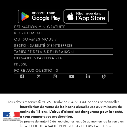
ESTIMATION VIN GRATUITE
RECRUTEMENT
QUI SOMMES-NOUS ?
RESPONSABILITÉ D'ENTREPRISE
TARIFS ET DÉLAIS DE LIVRAISON
DOMAINES PARTENAIRES
PRESSE
FOIRE AUX QUESTIONS
Tous droits réservés © 2026 iDealwine S.A.S.
CGS
Données personnelles
Interdiction de vente de boissons alcooliques aux mineurs de
moins de 18 ans. L'abus d'alcool est dangereux pour la santé,
à consommer avec modération.
La preuve de majorité de l'acheteur est exigée au moment de la vente en
ligne. CODE DE LA SANTÉ PUBLIQUE, ART.L.3342-1 et L.3353-3