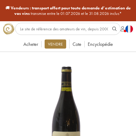
🚚
Vendeurs :
transport offert pour toute demande d’estimation de
vos vins
transmise entre le 01.07.2026 et le 31.08.2026 inclus*
Acheter
Cote
Encyclopédie
VENDRE