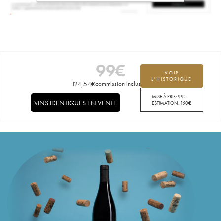
99
€
VOIR
L'HISTORIQUE
124,54
€
commission incluse
MISE À PRIX:
99
€
VINS IDENTIQUES EN VENTE
ESTIMATION:
150
€