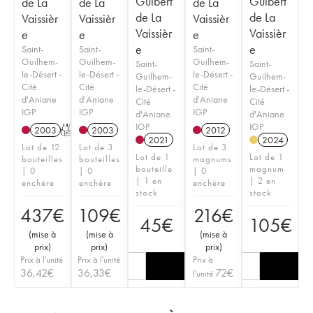
Guibert
Guibert
de La
de La
de La
de La
de La
Vaissièr
Vaissièr
Vaissièr
Vaissièr
Vaissièr
e
e
e
e
e
Saint-
Saint-
Saint-
Guilhem-
Guilhem-
Guilhem-
Saint-
Saint-
le-Désert -
le-Désert -
le-Désert -
Guilhem-
Guilhem-
Cité
Cité
Cité
le-Désert -
le-Désert -
d'Aniane
d'Aniane
d'Aniane
Cité
Cité
IGP
IGP
IGP
d'Aniane
d'Aniane
IGP
IGP
2003
T
2003
2012
2021
2024
Lot de 12
Lot de 3
Lot de 3
Lot de 1
Lot de 1
bouteilles
bouteilles
magnums
bouteille
magnum
| 0
| 0
| 0
| 1 en
| 2 en
enchère
enchère
enchère
stock
stock
437
€
109
€
216
€
45
€
105
€
(
mise à
(
mise à
(
mise à
prix
)
prix
)
prix
)
Prix à l'unité
Prix à l'unité
Prix à
36,42
€
36,33
€
72
€
l'unité