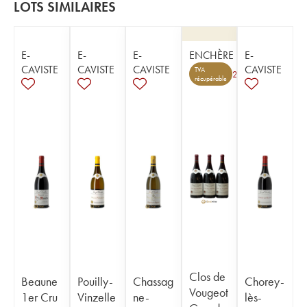
LOTS SIMILAIRES
E-
E-
E-
ENCHÈRE
E-
CAVISTE
CAVISTE
CAVISTE
CAVISTE
TVA
2
récupérable
Clos de
Beaune
Pouilly-
Chassag
Chorey-
Vougeot
1er Cru
Vinzelle
ne-
lès-