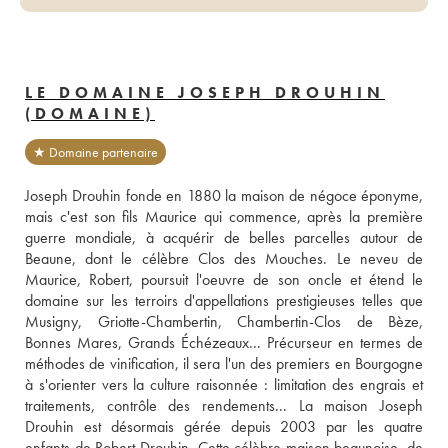
LE DOMAINE JOSEPH DROUHIN
(DOMAINE)
★ Domaine partenaire
Joseph Drouhin fonde en 1880 la maison de négoce éponyme, 
mais c'est son fils Maurice qui commence, après la première 
guerre mondiale, à acquérir de belles parcelles autour de 
Beaune, dont le célèbre Clos des Mouches. Le neveu de 
Maurice, Robert, poursuit l'oeuvre de son oncle et étend le 
domaine sur les terroirs d'appellations prestigieuses telles que 
Musigny, Griotte-Chambertin, Chambertin-Clos de Bèze, 
Bonnes Mares, Grands Échézeaux... Précurseur en termes de 
méthodes de vinification, il sera l'un des premiers en Bourgogne 
à s'orienter vers la culture raisonnée : limitation des engrais et 
traitements, contrôle des rendements... La maison Joseph 
Drouhin est désormais gérée depuis 2003 par les quatre 
enfants de Robert Drouhin. Cette célèbre maison beaunoise, de 