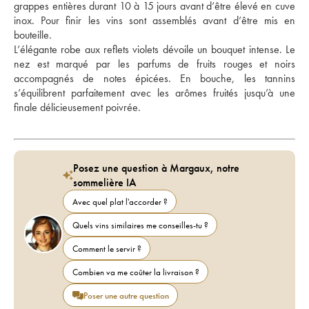
grappes entières durant 10 à 15 jours avant d’être élevé en cuve 
inox. Pour finir les vins sont assemblés avant d’être mis en 
bouteille. 
L’élégante robe aux reflets violets dévoile un bouquet intense. Le 
nez est marqué par les parfums de fruits rouges et noirs 
accompagnés de notes épicées. En bouche, les tannins 
s’équilibrent parfaitement avec les arômes fruités jusqu’à une 
finale délicieusement poivrée. 
Posez une question à Margaux, notre
sommelière IA
Avec quel plat l'accorder ?
Quels vins similaires me conseilles-tu ?
Comment le servir ?
Combien va me coûter la livraison ?
Poser une autre question