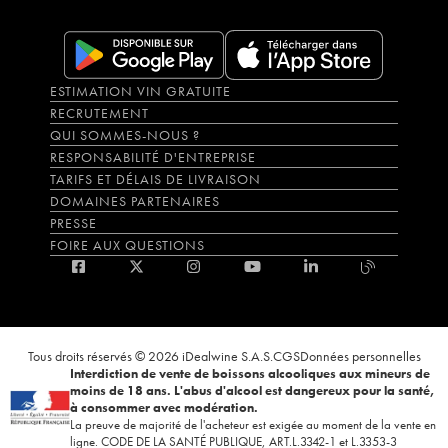
ESTIMATION VIN GRATUITE
RECRUTEMENT
QUI SOMMES-NOUS ?
RESPONSABILITÉ D'ENTREPRISE
TARIFS ET DÉLAIS DE LIVRAISON
DOMAINES PARTENAIRES
PRESSE
FOIRE AUX QUESTIONS
Tous droits réservés © 2026 iDealwine S.A.S.
CGS
Données personnelles
Interdiction de vente de boissons alcooliques aux mineurs de
moins de 18 ans. L'abus d'alcool est dangereux pour la santé,
à consommer avec modération.
La preuve de majorité de l'acheteur est exigée au moment de la vente en
ligne. CODE DE LA SANTÉ PUBLIQUE, ART.L.3342-1 et L.3353-3