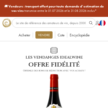
🚚
Vendeurs :
transport offert pour toute demande d’estimation de
vos vins
transmise entre le 01.07.2026 et le 31.08.2026 inclus*
Acheter
Cote
Encyclopédie
VENDRE
LES VENDANGES IDEALWINE
offre fidélité
Obtenez des bons de réduction avec vos achats !