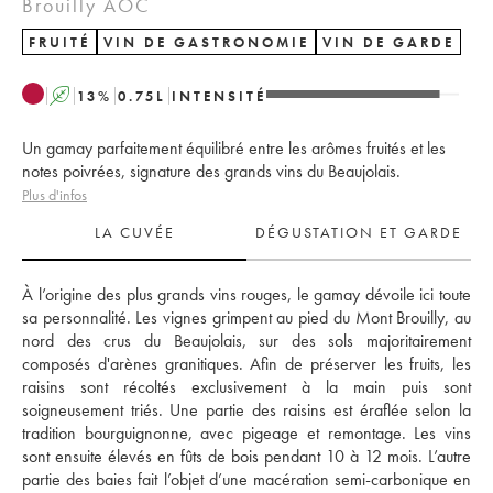
Brouilly AOC
FRUITÉ
VIN DE GASTRONOMIE
VIN DE GARDE
A
13
%
0.75
L
INTENSITÉ
Un gamay parfaitement équilibré entre les arômes fruités et les
notes poivrées, signature des grands vins du Beaujolais.
Plus d'infos
LA CUVÉE
DÉGUSTATION ET GARDE
À l’origine des plus grands vins rouges, le gamay dévoile ici toute 
sa personnalité. Les vignes grimpent au pied du Mont Brouilly, au 
nord des crus du Beaujolais, sur des sols majoritairement 
composés d'arènes granitiques. Afin de préserver les fruits, les 
raisins sont récoltés exclusivement à la main puis sont 
soigneusement triés. Une partie des raisins est éraflée selon la 
tradition bourguignonne, avec pigeage et remontage. Les vins 
sont ensuite élevés en fûts de bois pendant 10 à 12 mois. L’autre 
partie des baies fait l’objet d’une macération semi-carbonique en 