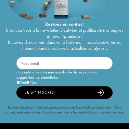
Restons en
contact
Inscrivez-vous à la newsletter iDealwine et profitez de nos pépites
en avant-première !
Recevez directement dans votre boîte mail : nos découvertes du
moment, ventes exclusives, actualités, analyses...
J'accepte le suivi de mes emails afin de recevoir des
suggestions personnalisées
Oui
Non
JE M'INSCRIS
En vous inscrivant, vous acceptez de recevoir les emails de iDealwine. Vous
pouvez vous désabonner à tout moment via le lien présent dans chaque message.