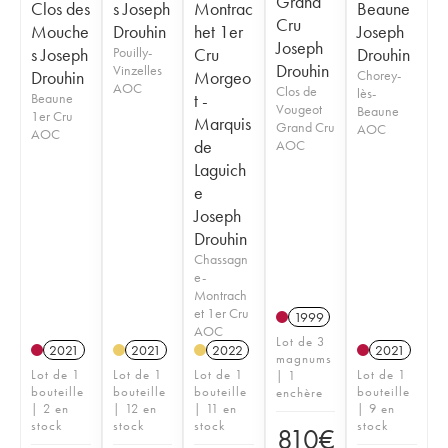
Grand
Clos des
s Joseph
Montrac
Beaune
Cru
Mouche
Drouhin
het 1er
Joseph
Joseph
s Joseph
Pouilly-
Cru
Drouhin
Drouhin
Vinzelles
Drouhin
Morgeo
Chorey-
AOC
Clos de
lès-
Beaune
t -
Vougeot
Beaune
1er Cru
Marquis
Grand Cru
AOC
AOC
de
AOC
Laguich
e
Joseph
Drouhin
Chassagn
e-
Montrach
et 1er Cru
1999
AOC
Lot de 3
2021
2021
2022
2021
magnums
Lot de 1
Lot de 1
Lot de 1
Lot de 1
| 1
bouteille
bouteille
bouteille
bouteille
enchère
| 2 en
| 12 en
| 11 en
| 9 en
stock
stock
stock
stock
810
€