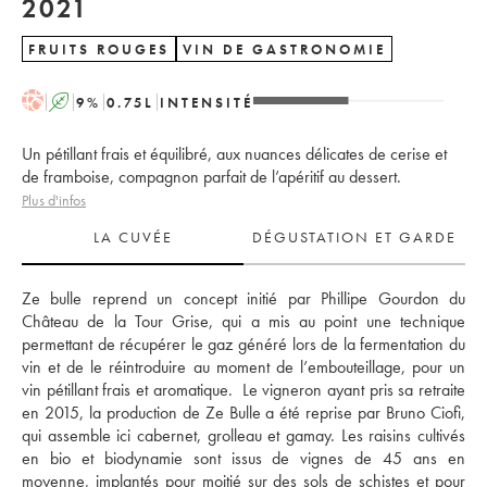
2021
FRUITS ROUGES
VIN DE GASTRONOMIE
H
A
9
%
0.75
L
INTENSITÉ
Un pétillant frais et équilibré, aux nuances délicates de cerise et
de framboise, compagnon parfait de l’apéritif au dessert.
Plus d'infos
LA CUVÉE
DÉGUSTATION ET GARDE
Ze bulle reprend un concept initié par Phillipe Gourdon du 
Château de la Tour Grise, qui a mis au point une technique 
permettant de récupérer le gaz généré lors de la fermentation du 
vin et de le réintroduire au moment de l’embouteillage, pour un 
vin pétillant frais et aromatique.  Le vigneron ayant pris sa retraite 
en 2015, la production de Ze Bulle a été reprise par Bruno Ciofi, 
qui assemble ici cabernet, grolleau et gamay. Les raisins cultivés 
en bio et biodynamie sont issus de vignes de 45 ans en 
moyenne, implantés pour moitié sur des sols de schistes et pour 