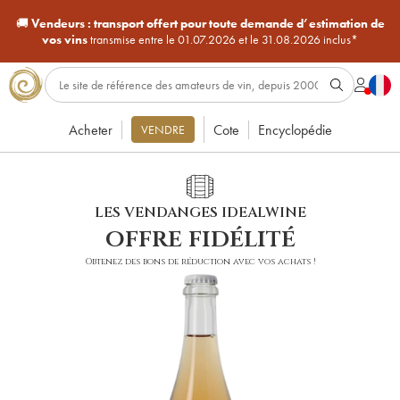
🚚
Vendeurs :
transport offert pour toute demande d’estimation de
vos vins
transmise entre le 01.07.2026 et le 31.08.2026 inclus*
Acheter
Cote
Encyclopédie
VENDRE
LES VENDANGES IDEALWINE
offre fidélité
Obtenez des bons de réduction avec vos achats !