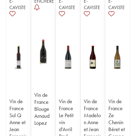
E-
ENCHÈRE
E-
E-
E-
CAVISTE
CAVISTE
CAVISTE
CAVISTE
Vin de
Vin de
Vin de
Vin de
Vin de
France
France
France
France
France
Blouge
Sul Q
Le Petit
Madelo
Ze
Arnaud
Anne et
vin
n Anne
Chenin
Lopez
Jean
d'Avril
et Jean
Béret et