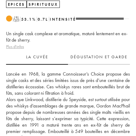
EPICES
SPIRITUEUX
T
53.1
%
0.7
L
INTENSITÉ
Un single cask complexe et aromatique, maturé lentement en ex-
fût de sherry.
Plus d'infos
LA CUVÉE
DÉGUSTATION ET GARDE
Lancée en 1968, la gamme Connoisseur’s Choice propose des 
single casks et des séries limitées issus de près d’une centaine de 
distilleries écossaise. Ces whiskys rares sont embouteillés brut de 
fûts, sans colorant ni filtration à froid. 
Alors que Linkwood, distillerie du Speyside, est surtout utilisée pour 
des whiskys d’assemblages de grande marque, Gordon MacPhail 
propose depuis de nombreuses années des single malts vieillis en 
fûts de sherry, laissant s’exprimer sa typicité. Cette expression, 
distillée en 1991 a maturé trente ans en ex-fût de sherry de 
premier remplissage. Embouteillé à 549 bouteilles en décembre 