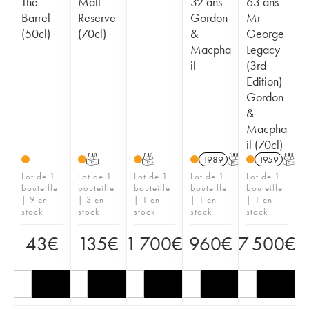
The
Malt
32 ans
63 ans
Barrel
Reserve
Gordon
Mr
(50cl)
(70cl)
&
George
Macpha
Legacy
il
(3rd
Edition)
Gordon
&
Macpha
il (70cl)
T
T
1989
T
1959
T
Lot de 1
Lot de 1
Lot de 1
Lot de 1
Lot de 1
bouteille
bouteille
bouteille
bouteille
bouteille
| 9 en
| 3 en
| 1 en
| 1 en
| 1 en
stock
stock
stock
stock
stock
43
€
135
€
1 700
€
960
€
7 500
€