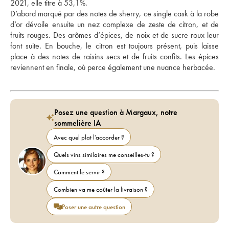
2021, elle titre à 53,1%.
D’abord marqué par des notes de sherry, ce single cask à la robe 
d’or dévoile ensuite un nez complexe de zeste de citron, et de 
fruits rouges. Des arômes d’épices, de noix et de sucre roux leur 
font suite. En bouche, le citron est toujours présent, puis laisse 
place à des notes de raisins secs et de fruits confits. Les épices 
reviennent en finale, où perce également une nuance herbacée.
Posez une question à Margaux, notre
sommelière IA
Avec quel plat l'accorder ?
Quels vins similaires me conseilles-tu ?
Comment le servir ?
Combien va me coûter la livraison ?
Poser une autre question