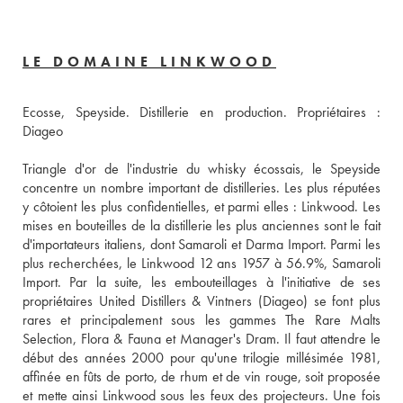
LE DOMAINE LINKWOOD
Ecosse, Speyside. Distillerie en production. Propriétaires : 
Diageo
Triangle d'or de l'industrie du whisky écossais, le Speyside 
concentre un nombre important de distilleries. Les plus réputées 
y côtoient les plus confidentielles, et parmi elles : Linkwood. Les 
mises en bouteilles de la distillerie les plus anciennes sont le fait 
d'importateurs italiens, dont Samaroli et Darma Import. Parmi les 
plus recherchées, le Linkwood 12 ans 1957 à 56.9%, Samaroli 
Import. Par la suite, les embouteillages à l'initiative de ses 
propriétaires United Distillers & Vintners (Diageo) se font plus 
rares et principalement sous les gammes The Rare Malts 
Selection, Flora & Fauna et Manager's Dram. Il faut attendre le 
début des années 2000 pour qu'une trilogie millésimée 1981, 
affinée en fûts de porto, de rhum et de vin rouge, soit proposée 
et mette ainsi Linkwood sous les feux des projecteurs. Une fois 