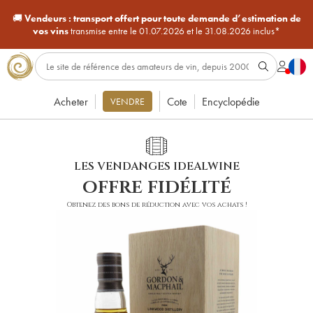
🚚
Vendeurs :
transport offert pour toute demande d’estimation de
vos vins
transmise entre le 01.07.2026 et le 31.08.2026 inclus*
Acheter
Cote
Encyclopédie
VENDRE
LES VENDANGES IDEALWINE
offre fidélité
Obtenez des bons de réduction avec vos achats !