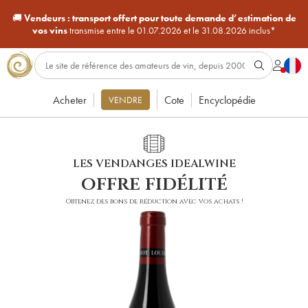
🚚
Vendeurs :
transport offert pour toute demande d’estimation de
vos vins
transmise entre le 01.07.2026 et le 31.08.2026 inclus*
Acheter
Cote
Encyclopédie
VENDRE
LES VENDANGES IDEALWINE
offre fidélité
Obtenez des bons de réduction avec vos achats !