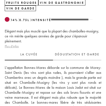
FRUITS ROUGES
VIN DE GASTRONOMIE
VIN DE GARDE
14
%
0.75
L
INTENSITÉ
Elégant mais plus musclé que la plupart des chambolles-musigny,
ce vin mérite quelques années de garde pour s'épanouir
pleinement.
Plus d'infos
LA CUVÉE
DÉGUSTATION ET GARDE
L'appellation Bonnes-Mares déborde sur la commune de Morey-
Saint Denis (les vins sont plus rudes, ils pourraient s'allier aux 
Chambertins avec un degrés moindre ), mais la grande partie est 
situé en Chambolle-Musigny (les vins y sont plus ronds et 
délicats). Le Bonnes-Mares de la maison Louis Jadot est situé sur 
Chambolle-Musigny et repose sur des sols bruns fissurés et une 
veine marneuse. Il est élégant mais plus robuste que le majorité 
des Chambolle. Le bonnes-mares libère de très séduisantes 