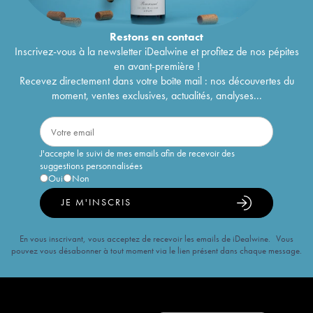
Restons en
contact
Inscrivez-vous à la newsletter iDealwine et profitez de nos pépites
en avant-première !
Recevez directement dans votre boîte mail : nos découvertes du
moment, ventes exclusives, actualités, analyses...
J'accepte le suivi de mes emails afin de recevoir des
suggestions personnalisées
Oui
Non
JE M'INSCRIS
En vous inscrivant, vous acceptez de recevoir les emails de iDealwine. Vous
pouvez vous désabonner à tout moment via le lien présent dans chaque message.