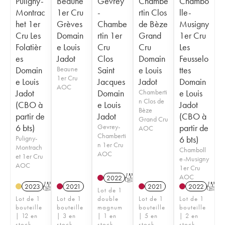
Puligny-
Beaune
Gevrey
Chambe
Chambo
Montrac
1er Cru
-
rtin Clos
lle-
het 1er
Grèves
Chambe
de Bèze
Musigny
Cru Les
Domain
rtin 1er
Grand
1er Cru
Folatièr
e Louis
Cru
Cru
Les
es
Jadot
Clos
Domain
Feusselo
Domain
Beaune
Saint
e Louis
ttes
1er Cru
e Louis
Jacques
Jadot
Domain
AOC
Jadot
Domain
Chamberti
e Louis
n Clos de
(CBO à
e Louis
Jadot
Bèze
partir de
Jadot
(CBO à
Grand Cru
6 bts)
Gevrey-
partir de
AOC
Chamberti
Puligny-
6 bts)
n 1er Cru
Montrach
Chamboll
AOC
et 1er Cru
e-Musigny
AOC
1er Cru
AOC
2022
T
2023
T
2021
2021
2022
T
Lot de 1
Lot de 1
Lot de 1
double
Lot de 1
Lot de 1
bouteille
bouteille
magnum
bouteille
bouteille
| 12 en
| 3 en
| 1 en
| 5 en
| 2 en
stock
stock
stock
stock
stock