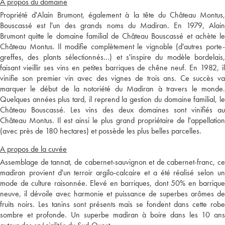
A propos du domaine
Propriété d'Alain Brumont, également à la tête du Château Montus,
Bouscassé est l'un des grands noms du Madiran. En 1979, Alain
Brumont quitte le domaine familial de Château Bouscassé et achète le
Château Montus. Il modifie complètement le vignoble (d'autres porte-
greffes, des plants sélectionnés...) et s'inspire du modèle bordelais,
faisant vieillir ses vins en petites barriques de chêne neuf. En 1982, il
vinifie son premier vin avec des vignes de trois ans. Ce succès va
marquer le début de la notoriété du Madiran à travers le monde.
Quelques années plus tard, il reprend la gestion du domaine familial, le
Château Bouscassé. Les vins des deux domaines sont vinifiés au
Château Montus. Il est ainsi le plus grand propriétaire de l'appellation
(avec près de 180 hectares) et possède les plus belles parcelles.
A propos de la cuvée
Assemblage de tannat, de cabernet-sauvignon et de cabernet-franc, ce
madiran provient d'un terroir argilo-calcaire et a été réalisé selon un
mode de culture raisonnée. Elevé en barriques, dont 50% en barrique
neuve, il dévoile avec harmonie et puissance de superbes arômes de
fruits noirs. Les tanins sont présents mais se fondent dans cette robe
sombre et profonde. Un superbe madiran à boire dans les 10 ans