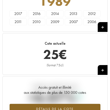
1989
2017
2016
2014
2013
2012
2011
2010
2009
2007
2006
2005
2004
2003
2002
2001
2000
1999
1998
1997
1996
Cote actuelle
1995
1994
1993
1991
1990
25
€
1989
1988
1985
1981
1980
1975
1972
(format 75cl)
+
Tendance actuelle de la cote
Accès gratuit et illimité
+6.07%
aux statistiques de plus de 150 000 cotes
Tendance à la hausse du millésime 1989 en 2026 par rapport à
DÉTAILS DE LA COTE