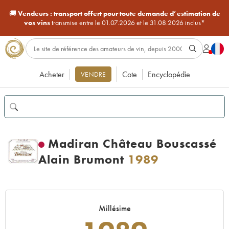
🚚
Vendeurs :
transport offert pour toute demande d’estimation de
vos vins
transmise entre le 01.07.2026 et le 31.08.2026 inclus*
Acheter
Cote
Encyclopédie
VENDRE
Madiran Château Bouscassé
Alain Brumont
1989
Millésime