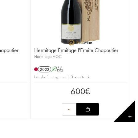
hapoutier
Hermitage Ermitage l'Ermite Chapoutier
Hermitage AOC
2022
A
T
Lot de 1 magnum | 3 en stock
600
€
✕