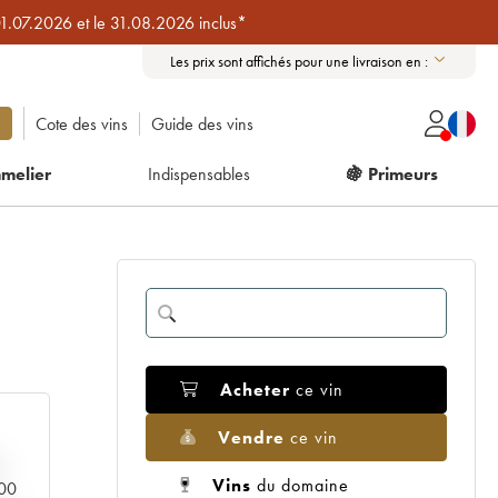
01.07.2026 et le 31.08.2026 inclus*
Les prix sont affichés pour une livraison en :
Cote des vins
Guide des vins
melier
Indispensables
🍇 Primeurs
Acheter
ce vin
Vendre
ce vin
Vins
du domaine
000