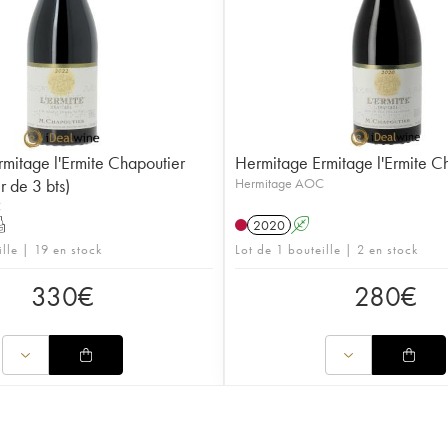
mitage l'Ermite Chapoutier
Hermitage Ermitage l'Ermite C
r de 3 bts)
Hermitage AOC
C
T
2020
A
ille | 19 en stock
Lot de 1 bouteille | 2 en stock
330
€
280
€