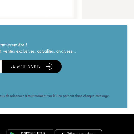
vant-première !
ventes exclusives, actualités, analyses...
JE M'INSCRIS
vous désabonner à tout moment via le lien présent dans chaque message.
E