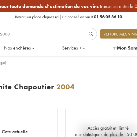
 pour toute demande d’estimation de vos vins
transmise entre le 
Retrait sur place
cliquez ici
|
Un conseil en vin ?
01 56 05 86 10
VENDRE MES VINS
Nos enchères
Services +
✨
Mon Som
uge)
mite Chapoutier
2004
Accès gratuit et illimité
Tendance actuelle de la cote
Cote actuelle
aux statistiques de plus de 150 