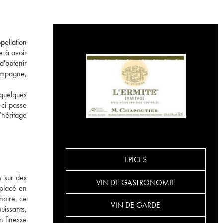
pellation
e à avoir
d'obtenir
hampagne,
 quelques
-ci passe
’héritage
EPICES
s sur des
VIN DE GASTRONOMIE
 placé en
noire, ce
VIN DE GARDE
uissants,
n finesse