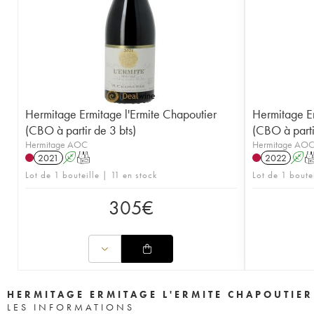
Hermitage Ermitage l'Ermite Chapoutier
Hermitage Er
(CBO à partir de 3 bts)
(CBO à parti
Hermitage AOC
Hermitage AO
2021
A
T
2022
A
Lot de 1 bouteille | 11 en stock
Lot de 1 boute
305
€
HERMITAGE ERMITAGE L'ERMITE CHAPOUTIER
LES INFORMATIONS