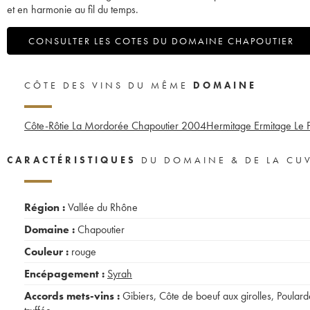
et en harmonie au fil du temps.
CONSULTER LES COTES DU DOMAINE CHAPOUTIER
CÔTE DES VINS DU MÊME
DOMAINE
Côte-Rôtie La Mordorée Chapoutier
2004
Hermitage Ermitage Le P
CARACTÉRISTIQUES
DU DOMAINE & DE LA CU
Région :
Vallée du Rhône
Domaine :
Chapoutier
Couleur :
rouge
Encépagement :
Syrah
Accords mets-vins :
Gibiers
,
Côte de boeuf aux girolles
,
Poulard