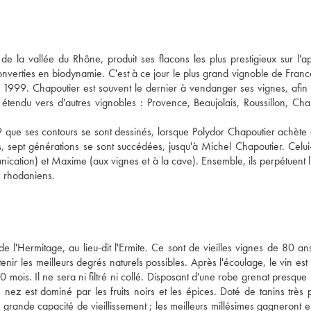
 la vallée du Rhône, produit ses flacons les plus prestigieux sur l'ap
verties en biodynamie. C'est à ce jour le plus grand vignoble de Franc
en 1999. Chapoutier est souvent le dernier à vendanger ses vignes, afin 
si étendu vers d'autres vignobles : Provence, Beaujolais, Roussillon, C
79 que ses contours se sont dessinés, lorsque Polydor Chapoutier achète
, sept générations se sont succédées, jusqu'à Michel Chapoutier. Celui
cation) et Maxime (aux vignes et à la cave). Ensemble, ils perpétuent l
rs rhodaniens.
de l'Hermitage, au lieu-dit l'Ermite. Ce sont de vieilles vignes de 80 an
enir les meilleurs degrés naturels possibles. Après l'écoulage, le vin est
0 mois. Il ne sera ni filtré ni collé. Disposant d'une robe grenat presque 
ez est dominé par les fruits noirs et les épices. Doté de tanins très p
 grande capacité de vieillissement ; les meilleurs millésimes gagneront e