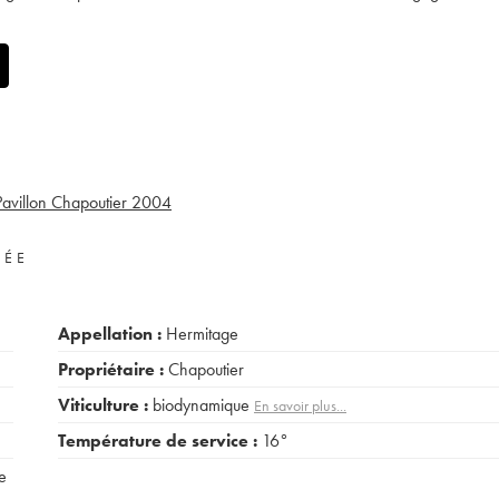
avillon Chapoutier
2004
VÉE
Appellation :
Hermitage
Propriétaire :
Chapoutier
Viticulture :
biodynamique
En savoir plus...
Température de service :
16°
e