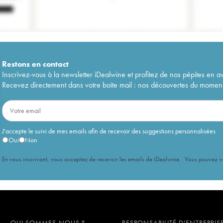
Restons en
contact
Inscrivez-vous à la newsletter iDealwine et profitez de nos pépites en a
Recevez directement dans votre boîte mail : nos découvertes du moment, 
J'accepte le suivi de mes emails afin de recevoir des suggestions personnalisées
Oui
Non
En vous inscrivant, vous acceptez de recevoir les emails de iDealwine. Vous pouvez 
QUI SOMMES-NOUS ?
RESPONSABILITÉ D'ENTREPRIS