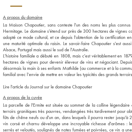
A propos du domaine
La Maison Chapoutier, sans conteste l'un des noms les plus connus de
Hermitage. Le domaine s'étend sur près de 300 hectares de vignes con
adopté ce mode cultural, et ce depuis l'obtention de la certification 
une maturité optimale du raisin. Le savoir-faire Chapoutier s'est aus
Alsace, Portugal mais aussi le sud de l'Australie.
L'histoire familiale a débuté en 1808, mais c'est véritablement en 18
hectares de vignes pour devenir éleveur de vins et négociant. Depuis
désormais la main à ses enfants Mathilde (au commerce et à la communi
familial avec l’envie de mettre en valeur les typicités des grands terroi
Lire l'article du Journal sur le domaine Chapoutier
A propos de la cuvée
La parcelle de l'Ermite est située au sommet de la colline légendaire 
terroirs granitiques très pauvres, vendangées très tardivement pour obt
fûts de chêne neufs ou d'un an, dans lesquels il pourra rester jusqu'à 2
vin corsé et charnu développe une incroyable richesse d'arômes : le n
serrés et veloutés, soulignés de notes fumées et poivrées, ce vin a une