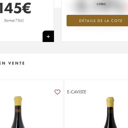
-3.19%
145
€
cotes
Tendance à la baisse du millésime
(format 75cl)
DÉTAILS DE LA COTE
2004 en 2026 par rapport à 202
+
EN VENTE
E-CAVISTE